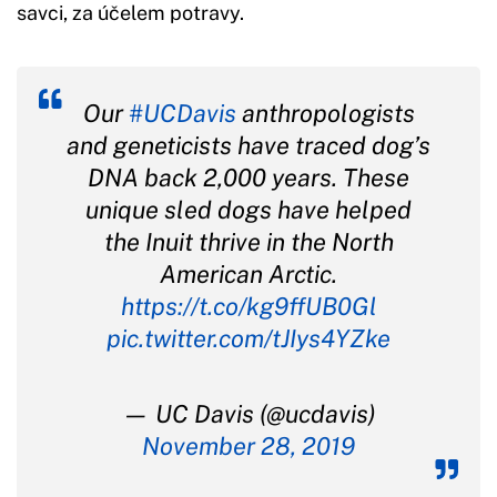
savci, za účelem potravy.
Our
#UCDavis
anthropologists
and geneticists have traced dog’s
DNA back 2,000 years. These
unique sled dogs have helped
the Inuit thrive in the North
American Arctic.
https://t.co/kg9ffUB0Gl
pic.twitter.com/tJIys4YZke
— UC Davis (@ucdavis)
November 28, 2019