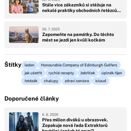
Stále více zákazníků si stěžuje na
nekalé praktiky obchodních řetězců…
26. 7. 2025
Zapomeňte na památky. Do těchto
měst se jezdí jen kvůli kočkám
Štítky
leden
Honourable Company of Edinburgh Golfers
jak ušetřit
rychlé recepty
žebříček
úplněk říjen
řetězák
chalupy
zdraví seniora
icloud
Doporučené články
6. 8. 2026
Přes milion diváků u obrazovek.
Zopakuje nová řada Extraktorů
brutální úspěch té první?