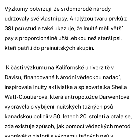
Výzkumy potvrzují, že si domorodé národy
udržovaly své vlastní psy. Analýzou tvaru prvků z
391 psů studie také ukazuje, že Inuité měli větší
psy s proporcionálně užší lebkou než starší psi,
kteří patřili do preinuitských skupin.
K části výzkumu na Kalifornské univerzitě v
Davisu, financované Národní vědeckou nadací,
inspirovala Inuity aktivistka a spisovatelka Sheila
Watt-Cloutierová, která antropoložce Darwentové
vyprávěla o vybíjení inuitských tažných psů
kanadskou policií v 50. letech 20. století a ptala se,
zda existuje způsob, jak pomocí vědeckých metod
vyprávět o historii a významu tažných psů v