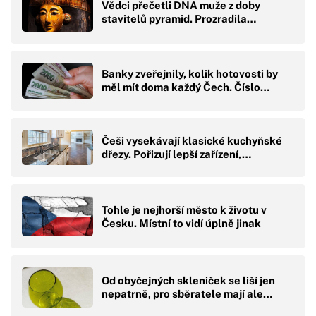
Vědci přečetli DNA muže z doby
stavitelů pyramid. Prozradila…
Banky zveřejnily, kolik hotovosti by
měl mít doma každý Čech. Číslo…
Češi vysekávají klasické kuchyňské
dřezy. Pořizují lepší zařízení,…
Tohle je nejhorší město k životu v
Česku. Místní to vidí úplně jinak
Od obyčejných skleniček se liší jen
nepatrně, pro sběratele mají ale…