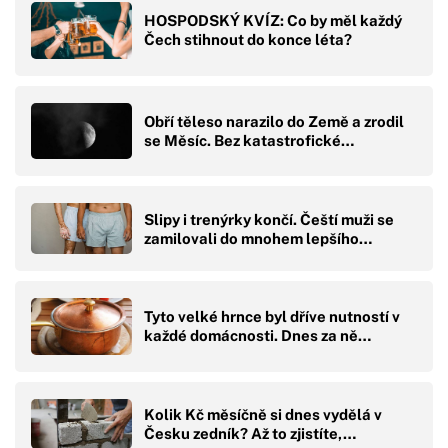
HOSPODSKÝ KVÍZ: Co by měl každý
Čech stihnout do konce léta?
Obří těleso narazilo do Země a zrodil
se Měsíc. Bez katastrofické…
Slipy i trenýrky končí. Čeští muži se
zamilovali do mnohem lepšího…
Tyto velké hrnce byl dříve nutností v
každé domácnosti. Dnes za ně…
Kolik Kč měsíčně si dnes vydělá v
Česku zedník? Až to zjistíte,…