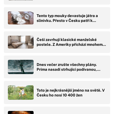
Tento typ mouky devastuje játra a
slinivku. Přesto v Česku patří k…
Češi zavrhují klasické manželské
postele. Z Ameriky přichází mnohem…
Dnes večer zrušte všechny plány.
Prima nasadí strhující podívanou,…
Toto je nejkrásnější jméno na světě. V
Česku ho nosí 10 400 žen