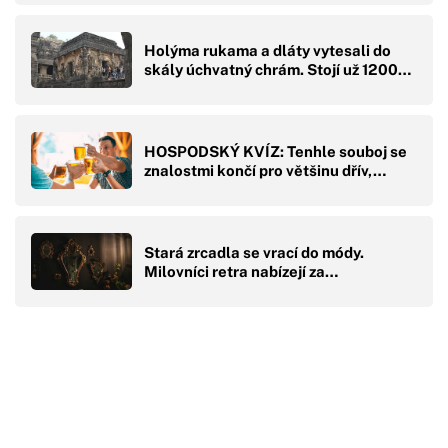
Holýma rukama a dláty vytesali do
skály úchvatný chrám. Stojí už 1200…
HOSPODSKÝ KVÍZ: Tenhle souboj se
znalostmi končí pro většinu dřív,…
Stará zrcadla se vrací do módy.
Milovníci retra nabízejí za…