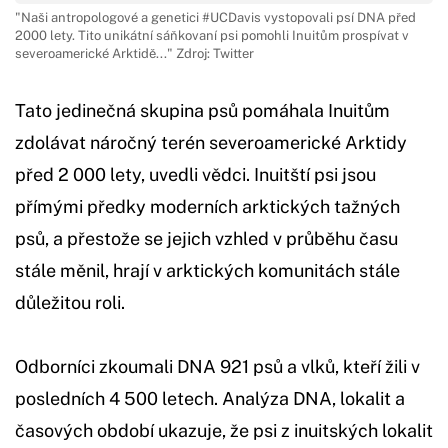
"Naši antropologové a genetici #UCDavis vystopovali psí DNA před
2000 lety. Tito unikátní sáňkovaní psi pomohli Inuitům prospívat v
severoamerické Arktidě..." Zdroj: Twitter
Tato jedinečná skupina psů pomáhala Inuitům
zdolávat náročný terén severoamerické Arktidy
před 2 000 lety, uvedli vědci. Inuitští psi jsou
přímými předky moderních arktických tažných
psů, a přestože se jejich vzhled v průběhu času
stále měnil, hrají v arktických komunitách stále
důležitou roli.
Odborníci zkoumali DNA 921 psů a vlků, kteří žili v
posledních 4 500 letech. Analýza DNA, lokalit a
časových období ukazuje, že psi z inuitských lokalit