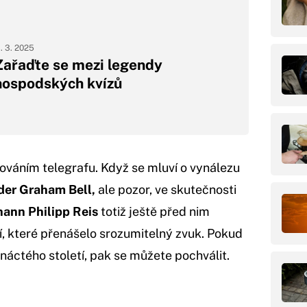
1. 3. 2025
Zařaďte se mezi legendy
hospodských kvízů
ováním telegrafu. Když se mluví o vynálezu
der Graham Bell,
ale pozor, ve skutečnosti
hann Philipp Reis
totiž ještě před nim
í, které přenášelo srozumitelný zvuk. Pokud
áctého století, pak se můžete pochválit.