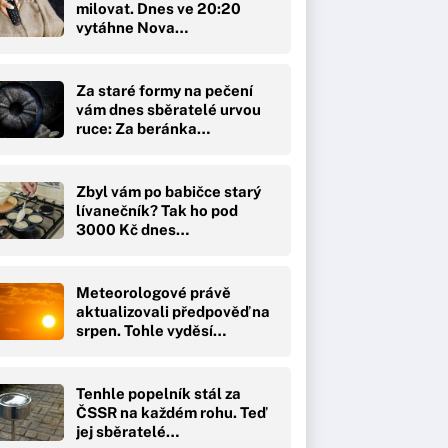
milovat. Dnes ve 20:20
vytáhne Nova…
Za staré formy na pečení
vám dnes sběratelé urvou
ruce: Za beránka…
Zbyl vám po babičce starý
lívanečník? Tak ho pod
3000 Kč dnes…
Meteorologové právě
aktualizovali předpověď na
srpen. Tohle vyděsí…
Tenhle popelník stál za
ČSSR na každém rohu. Teď
jej sběratelé…