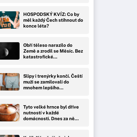
HOSPODSKÝ KVÍZ: Co by
měl každý Čech stihnout do
konce léta?
Obří těleso narazilo do
Země a zrodil se Měsíc. Bez
katastrofické…
Slipy i trenýrky končí. Čeští
muži se zamilovali do
mnohem lepšího…
Tyto velké hrnce byl dříve
nutností v každé
domácnosti. Dnes za ně…