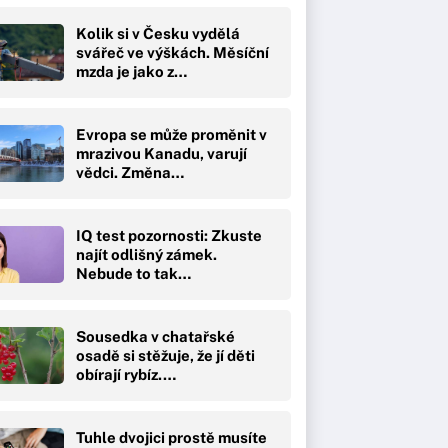
Kolik si v Česku vydělá
svářeč ve výškách. Měsíční
mzda je jako z…
Evropa se může proměnit v
mrazivou Kanadu, varují
vědci. Změna…
IQ test pozornosti: Zkuste
najít odlišný zámek.
Nebude to tak…
Sousedka v chatařské
osadě si stěžuje, že jí děti
obírají rybíz.…
Tuhle dvojici prostě musíte