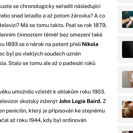
uste se chronologicky seřadit následující
. Nebo snad letadlo a až potom žárovka? A co
televizi? Má se tomu takto. Psal se rok 1879,
i denním činnostem téměř bez omezení také
u 1893 se o nárok na patent přeli
Nikola
ec byl po vleklých soudech uznán
a. Stalo se tomu ale až o padesát roků
ověku umožnilo vzletět k oblakům roku 1903.
televizor skotský inženýr
John Logie Baird.
Z
 penicilin, který je připisován ke stejnému
čal až roku 1944, kdy byl ordinován