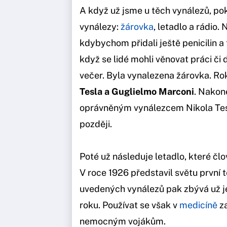
A když už jsme u těch vynálezů, pok
vynálezy:
žárovka
, letadlo a rádio
kdybychom přidali ještě penicilin a 
když se lidé mohli věnovat práci č
večer. Byla vynalezena žárovka.
Rok
Tesla a
Guglielmo Marconi
. Nakon
oprávněným vynálezcem Nikola Tesl
později.
Poté už následuje letadlo, které čl
V roce 1926 představil světu první 
uvedených vynálezů pak zbývá už jen
roku. Používat se však v
medicíně
za
nemocným vojákům.