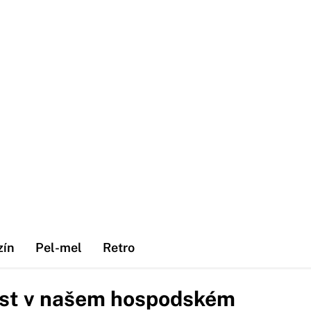
zín
Pel-mel
Retro
ost v našem hospodském