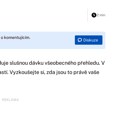
2 min
 o komentujícím.
Diskuze
uje slušnou dávku všeobecného přehledu. V
stí. Vyzkoušejte si, zda jsou to právě vaše
REKLAMA