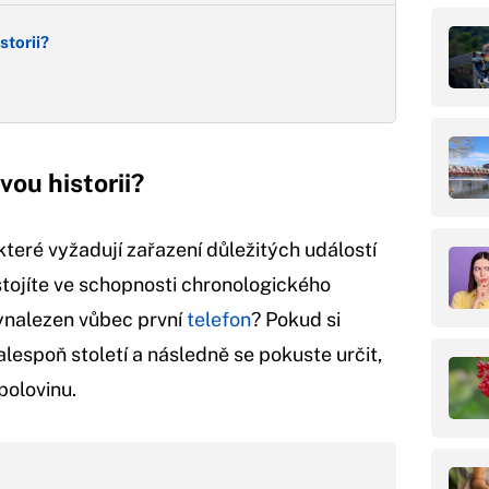
storii?
vou historii?
které vyžadují zařazení důležitých událostí
i stojíte ve schopnosti chronologického
vynalezen vůbec první
telefon
? Pokud si
alespoň století a následně se pokuste určit,
polovinu.