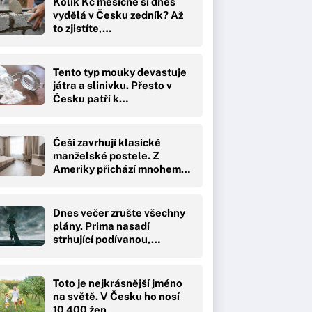
Kolik Kč měsíčně si dnes
vydělá v Česku zedník? Až
to zjistíte,…
Tento typ mouky devastuje
játra a slinivku. Přesto v
Česku patří k…
Češi zavrhují klasické
manželské postele. Z
Ameriky přichází mnohem…
Dnes večer zrušte všechny
plány. Prima nasadí
strhující podívanou,…
Toto je nejkrásnější jméno
na světě. V Česku ho nosí
10 400 žen