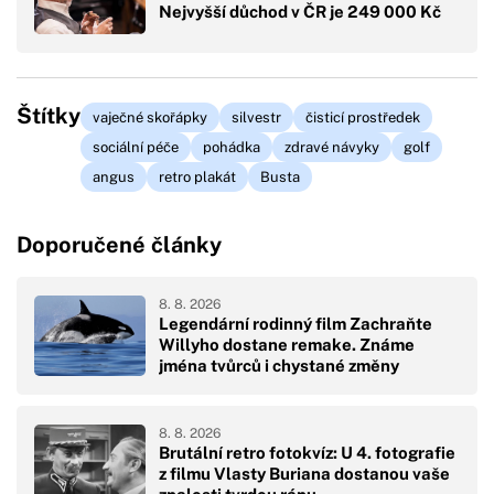
Nejvyšší důchod v ČR je 249 000 Kč
Štítky
vaječné skořápky
silvestr
čisticí prostředek
sociální péče
pohádka
zdravé návyky
golf
angus
retro plakát
Busta
Doporučené články
8. 8. 2026
Legendární rodinný film Zachraňte
Willyho dostane remake. Známe
jména tvůrců i chystané změny
8. 8. 2026
Brutální retro fotokvíz: U 4. fotografie
z filmu Vlasty Buriana dostanou vaše