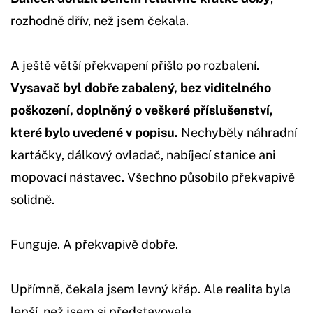
rozhodně dřív, než jsem čekala.
A ještě větší překvapení přišlo po rozbalení.
Vysavač byl dobře zabalený, bez viditelného
poškození, doplněný o veškeré příslušenství,
které bylo uvedené v popisu.
Nechyběly náhradní
kartáčky, dálkový ovladač, nabíjecí stanice ani
mopovací nástavec. Všechno působilo překvapivě
solidně.
Funguje. A překvapivě dobře.
Upřímně, čekala jsem levný křáp. Ale realita byla
lepší, než jsem si představovala.