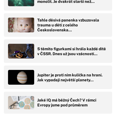
monolit. Je dvakrát starší než…
Tahle děsivá panenka vzbuzovala
trauma u dětí z celého
Československa…
S těmito figurkami si hrálo každé dítě
v ČSSR. Dnes už jsou vzácností…
Jupiter je proti nim kulička na hraní.
Jak vypadají největší planety…
Jaké IQ má běžný Čech? V rámci
Evropy jsme pod průměrem