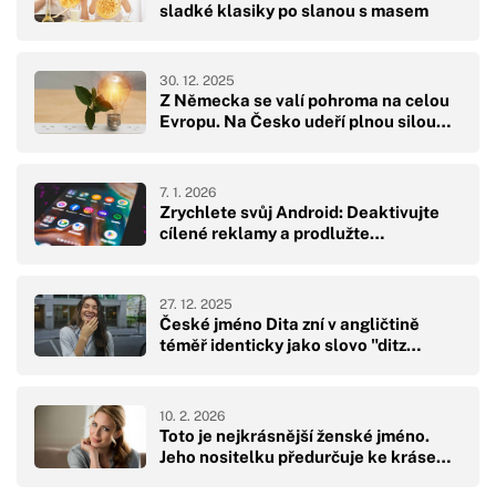
sladké klasiky po slanou s masem
30. 12. 2025
Z Německa se valí pohroma na celou
Evropu. Na Česko udeří plnou silou…
7. 1. 2026
Zrychlete svůj Android: Deaktivujte
cílené reklamy a prodlužte…
27. 12. 2025
České jméno Dita zní v angličtině
téměř identicky jako slovo "ditz…
10. 2. 2026
Toto je nejkrásnější ženské jméno.
Jeho nositelku předurčuje ke kráse…