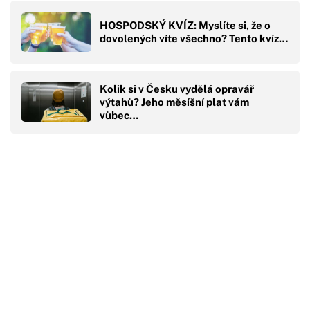
HOSPODSKÝ KVÍZ: Myslíte si, že o
dovolených víte všechno? Tento kvíz…
Kolik si v Česku vydělá opravář
výtahů? Jeho měsíšní plat vám
vůbec…