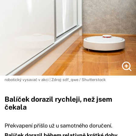
robotický vysavač v akci | Zdroj: sdf_qwe / Shutterstock
Balíček dorazil rychleji, než jsem
čekala
Překvapení přišlo už u samotného doručení.
Balíček dorazil během relativně krátké doby
,