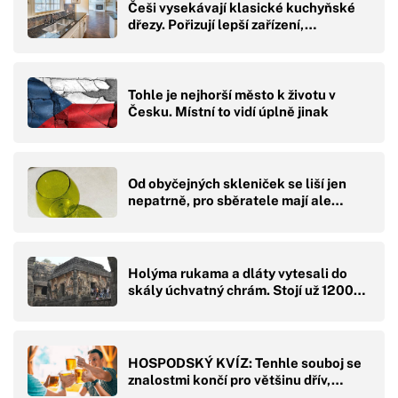
Češi vysekávají klasické kuchyňské
dřezy. Pořizují lepší zařízení,…
Tohle je nejhorší město k životu v
Česku. Místní to vidí úplně jinak
Od obyčejných skleniček se liší jen
nepatrně, pro sběratele mají ale…
Holýma rukama a dláty vytesali do
skály úchvatný chrám. Stojí už 1200…
HOSPODSKÝ KVÍZ: Tenhle souboj se
znalostmi končí pro většinu dřív,…