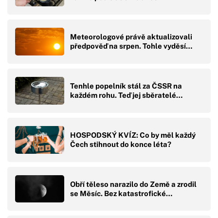
Meteorologové právě aktualizovali
předpověď na srpen. Tohle vyděsí…
Tenhle popelník stál za ČSSR na
každém rohu. Teď jej sběratelé…
HOSPODSKÝ KVÍZ: Co by měl každý
Čech stihnout do konce léta?
Obří těleso narazilo do Země a zrodil
se Měsíc. Bez katastrofické…