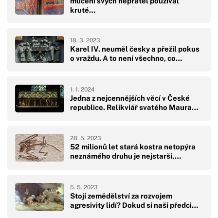
mučení svých nepřátel používal
kruté…
18. 3. 2023
Karel IV. neuměl česky a přežil pokus
o vraždu. A to není všechno, co…
1. 1. 2024
Jedna z nejcennějších věcí v České
republice. Relikviář svatého Maura…
28. 5. 2023
52 milionů let stará kostra netopýra
neznámého druhu je nejstarší,…
5. 5. 2023
Stojí zemědělství za rozvojem
agresivity lidí? Dokud si naši předci…