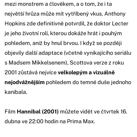
mezi monstrem a člověkem, a o tom, že i ta
největší hrůza může mít vytříbený vkus. Anthony
Hopkins zde definitivně potvrdil, že doktor Lecter
je jeho životní rolí, kterou dokáže hrát i pouhým
pohledem, aniž by hnul brvou. I když se později
objevily další adaptace (včetně vynikajícího seriálu
s Madsem Mikkelsenem), Scottova verze z roku
2001 zůstává nejvíce
velkolepým a vizuálně
nejodvážnějším
pohledem do temné duše jednoho
kanibala.
Film
Hannibal (2001)
můžete vidět ve čtvrtek 16.
dubna ve 22:00 hodin na Prima Max.