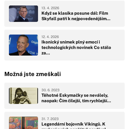
13. 4. 2026
Když se klasika posune dál: Film
Skyfall patří k nejpovedenějším…
12. 4. 2026
Ikonický snímek plný emocí i
technologických novinek Co stálo
za…
Možná jste zmeškali
30. 6. 2023
Těhotné Eskymačky se neválely,
naopak: Čím čilejší, tím rychlejší…
31. 7. 2023
Legendární bojovník Vikingů. K