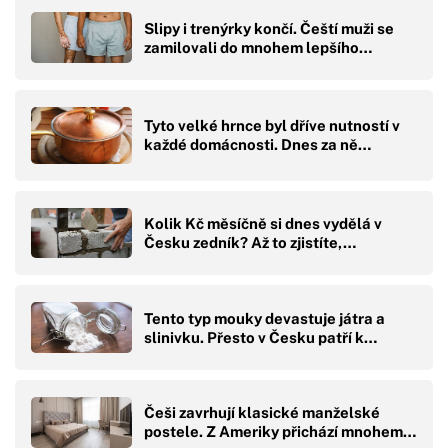
Slipy i trenýrky končí. Čeští muži se
zamilovali do mnohem lepšího…
Tyto velké hrnce byl dříve nutností v
každé domácnosti. Dnes za ně…
Kolik Kč měsíčně si dnes vydělá v
Česku zedník? Až to zjistíte,…
Tento typ mouky devastuje játra a
slinivku. Přesto v Česku patří k…
Češi zavrhují klasické manželské
postele. Z Ameriky přichází mnohem…