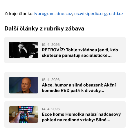
Zdroje článku:
tvprogram.idnes.cz
,
cs.wikipedia.org
,
csfd.cz
Další články z rubriky zábava
19. 4. 2026
RETROVÍZ: Tohle zvládnou jen ti, kdo
skutečně pamatují socialistické…
15. 4. 2026
Akce, humor a silné obsazení: Akční
komedie RED patří k divácky…
14. 4. 2026
Ecce homo Homolka nabízí nadčasový
pohled na rodinné vztahy: Silné…