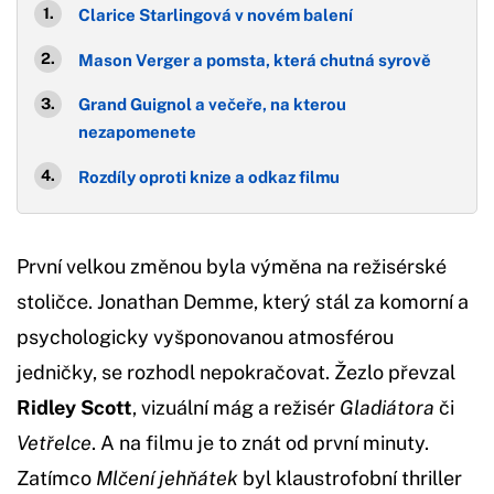
Clarice Starlingová v novém balení
Mason Verger a pomsta, která chutná syrově
Grand Guignol a večeře, na kterou
nezapomenete
Rozdíly oproti knize a odkaz filmu
První velkou změnou byla výměna na režisérské
stoličce. Jonathan Demme, který stál za komorní a
psychologicky vyšponovanou atmosférou
jedničky, se rozhodl nepokračovat. Žezlo převzal
Ridley Scott
, vizuální mág a režisér
Gladiátora
či
Vetřelce
. A na filmu je to znát od první minuty.
Zatímco
Mlčení jehňátek
byl klaustrofobní thriller