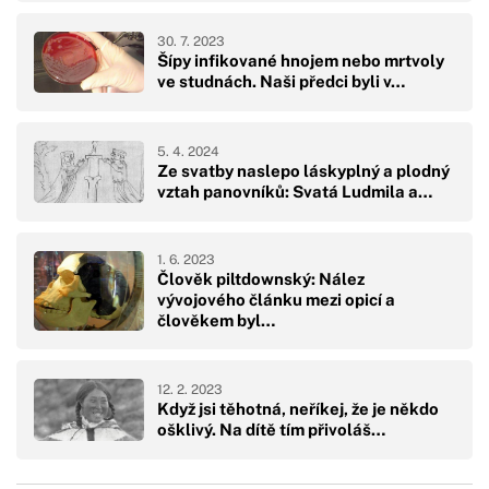
30. 7. 2023
Šípy infikované hnojem nebo mrtvoly
ve studnách. Naši předci byli v…
5. 4. 2024
Ze svatby naslepo láskyplný a plodný
vztah panovníků: Svatá Ludmila a…
1. 6. 2023
Člověk piltdownský: Nález
vývojového článku mezi opicí a
člověkem byl…
12. 2. 2023
Když jsi těhotná, neříkej, že je někdo
ošklivý. Na dítě tím přivoláš…