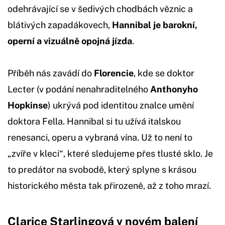
odehrávající se v šedivých chodbách věznic a
blátivých zapadákovech,
Hannibal je barokní,
operní a vizuálně opojná jízda
.
Příběh nás zavádí do
Florencie
, kde se doktor
Lecter (v podání nenahraditelného
Anthonyho
Hopkinse
) ukrývá pod identitou znalce umění
doktora Fella. Hannibal si tu užívá italskou
renesanci, operu a vybraná vína. Už to není to
„zvíře v kleci“, které sledujeme přes tlusté sklo. Je
to predátor na svobodě, který splyne s krásou
historického města tak přirozeně, až z toho mrazí.
Clarice Starlingová v novém balení