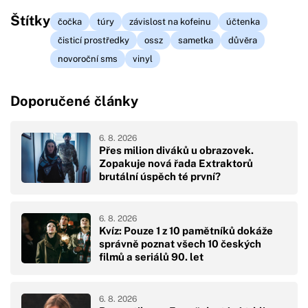
Štítky
čočka
túry
závislost na kofeinu
účtenka
čisticí prostředky
ossz
sametka
důvěra
novoroční sms
vinyl
Doporučené články
6. 8. 2026
Přes milion diváků u obrazovek.
Zopakuje nová řada Extraktorů
brutální úspěch té první?
6. 8. 2026
Kvíz: Pouze 1 z 10 pamětníků dokáže
správně poznat všech 10 českých
filmů a seriálů 90. let
6. 8. 2026