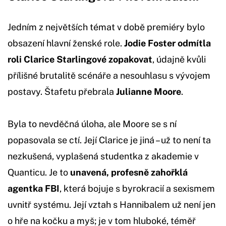
Jedním z největších témat v době premiéry bylo
obsazení hlavní ženské role.
Jodie Foster odmítla
roli Clarice Starlingové zopakovat
, údajně kvůli
přílišné brutalitě scénáře a nesouhlasu s vývojem
postavy. Štafetu přebrala
Julianne Moore
.
Byla to nevděčná úloha, ale Moore se s ní
popasovala se ctí. Její Clarice je jiná – už to není ta
nezkušená, vyplašená studentka z akademie v
Quanticu. Je to
unavená, profesně zahořklá
agentka FBI
, která bojuje s byrokracií a sexismem
uvnitř systému. Její vztah s Hannibalem už není jen
o hře na kočku a myš; je v tom hluboké, téměř