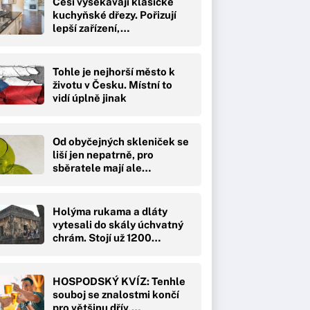
Češi vysekávají klasické
kuchyňské dřezy. Pořizují
lepší zařízení,…
Tohle je nejhorší město k
životu v Česku. Místní to
vidí úplně jinak
Od obyčejných skleniček se
liší jen nepatrně, pro
sběratele mají ale…
Holýma rukama a dláty
vytesali do skály úchvatný
chrám. Stojí už 1200…
HOSPODSKÝ KVÍZ: Tenhle
souboj se znalostmi končí
pro většinu dřív,…