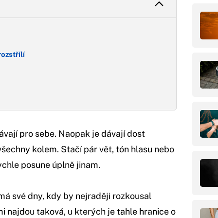
ozstřílí
ávají pro sebe. Naopak je dávají dost
 všechny kolem. Stačí pár vět, tón hlasu nebo
rychle posune úplně jinam.
 má své dny, kdy by nejraději rozkousal
i najdou taková, u kterých je tahle hranice o