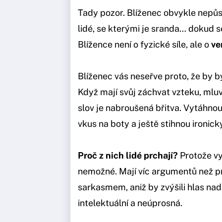
Tady pozor. Blíženec obvykle nepůso
lidé, se kterými je sranda… dokud se
Blížence není o fyzické síle, ale o
ve
Blíženec vás neseřve proto, že by by
Když mají svůj záchvat vzteku, mluv
slov je nabroušená břitva. Vytáhnou 
vkus na boty a ještě stihnou ironick
Proč z nich lidé prchají?
Protože vy
nemožné. Mají víc argumentů než p
sarkasmem, aniž by zvýšili hlas nad 
intelektuální a neúprosná.