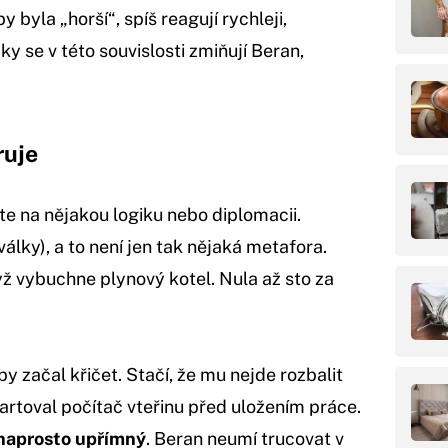
y byla „horší“, spíš reagují rychleji,
cky se v této souvislosti zmiňují Beran,
ruje
e na nějakou logiku nebo diplomacii.
álky), a to není jen tak nějaká metafora.
yž vybuchne plynový kotel. Nula až sto za
 začal křičet. Stačí, že mu nejde rozbalit
artoval počítač vteřinu před uložením práce.
a naprosto upřímný
. Beran neumí trucovat v