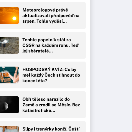
Meteorologové právě
aktualizovali předpověď na
srpen. Tohle vyděsí…
Tenhle popelník stál za
ČSSR na každém rohu. Teď
jej sběratelé…
HOSPODSKÝ KVÍZ: Co by
měl každý Čech stihnout do
konce léta?
Obří těleso narazilo do
Země a zrodil se Měsíc. Bez
katastrofické…
Slipy i trenýrky končí. Čeští