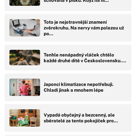
schovaná v písku. Když na ni…
Toto je nejotravnější znamení
zvěrokruhu. Na nervy vám polezou už
po…
Tenhle nenápadný vláček chtělo
každé druhé dítě v Československu.…
Japonci klimatizace nepotřebuji.
Chladí jinak a mnohem lépe
Vypadá obyčejný a bezcenný, ale
sběratelé za tento pokojíček pro…