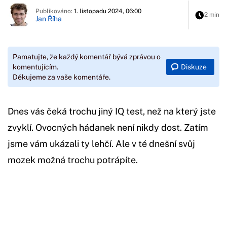
Publikováno:
1. listopadu 2024, 06:00
2 min
Jan Říha
Pamatujte, že každý komentář bývá zprávou o
Diskuze
komentujícím.
Děkujeme za vaše komentáře.
Dnes vás čeká trochu jiný IQ test, než na který jste
zvyklí. Ovocných hádanek není nikdy dost. Zatím
jsme vám ukázali ty lehčí. Ale v té dnešní svůj
mozek možná trochu potrápíte.
Začátek reklamy
Konec reklamy