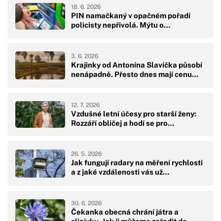
18. 6. 2026
PIN namačkaný v opačném pořadí
policisty nepřivolá. Mýtu o…
3. 6. 2026
Krajinky od Antonína Slavíčka působí
nenápadně. Přesto dnes mají cenu…
12. 7. 2026
Vzdušné letní účesy pro starší ženy:
Rozzáří obličej a hodí se pro…
26. 5. 2026
Jak fungují radary na měření rychlosti
a z jaké vzdálenosti vás už…
30. 6. 2026
Čekanka obecná chrání játra a