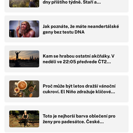
dny příštího týdně. Staří a…
Jak poznáte, že máte neandertálské
geny bez testu DNA
Kam se hrabou ostatní akčňáky. V
neděli ve 22:05 předvede ČT2…
Proč může být letos dražší vánoční
cukroví. El Niño zdražuje klíčové…
Toto je nejhorší barva oblečení pro
ženy pro padesátce. České…