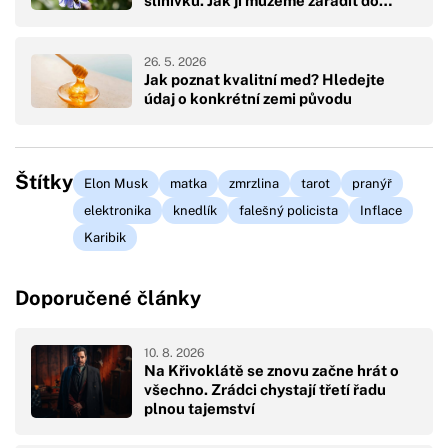
slinivku. Jak ji můžeme zařadit do…
26. 5. 2026
Jak poznat kvalitní med? Hledejte
údaj o konkrétní zemi původu
Štítky
Elon Musk
matka
zmrzlina
tarot
pranýř
elektronika
knedlík
falešný policista
Inflace
Karibik
Doporučené články
10. 8. 2026
Na Křivoklátě se znovu začne hrát o
všechno. Zrádci chystají třetí řadu
plnou tajemství