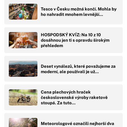
Tesco v Česku možná končí. Mohla by
ho nahradit mnohem levnější…
HOSPODSKÝ KVÍZ: Na 10 z 10
dosáhnou jen ti s opravdu širokým
přehledem
Deset vynálezů, které považujeme za
moderní, ale používali je už…
Cena plechových hraček
československé výroby raketově
stoupá. Za tuto…
Meteorologové označili nejhorší dva