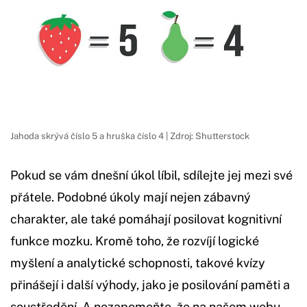
Jahoda skrývá číslo 5 a hruška číslo 4 | Zdroj: Shutterstock
Pokud se vám dnešní úkol líbil, sdílejte jej mezi své
přátele. Podobné úkoly mají nejen zábavný
charakter, ale také pomáhají posilovat kognitivní
funkce mozku. Kromě toho, že rozvíjí logické
myšlení a analytické schopnosti, takové kvízy
přinášejí i další výhody, jako je posilování paměti a
soustředění. A nezapomeňte, že na našem webu