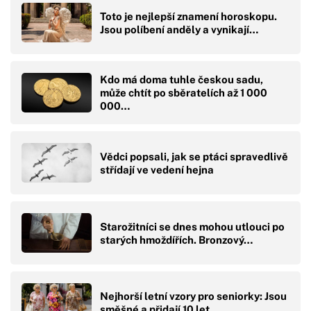
Toto je nejlepší znamení horoskopu.
Jsou políbení anděly a vynikají…
Kdo má doma tuhle českou sadu,
může chtít po sběratelích až 1 000
000…
Vědci popsali, jak se ptáci spravedlivě
střídají ve vedení hejna
Starožitníci se dnes mohou utlouci po
starých hmoždířích. Bronzový…
Nejhorší letní vzory pro seniorky: Jsou
směšné a přidají 10 let…