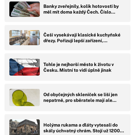
Banky zveřejnily, kolik hotovosti by
měl mít doma každý Čech. Číslo…
Češi vysekávají klasické kuchyňské
dřezy. Pořizují lepší zařízení,…
Tohle je nejhorší město k životu v
Česku. Místní to vidí úplně jinak
Od obyčejných skleniček se liší jen
nepatrně, pro sběratele mají ale…
Holýma rukama a dláty vytesali do
skály úchvatný chrám. Stojí už 1200…