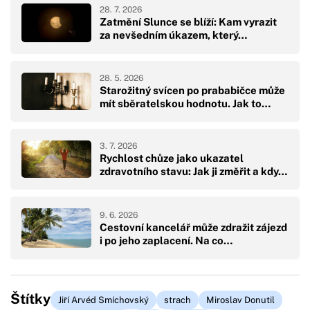
28. 7. 2026
Zatmění Slunce se blíží: Kam vyrazit
za nevšedním úkazem, který…
28. 5. 2026
Starožitný svícen po prababičce může
mít sběratelskou hodnotu. Jak to…
3. 7. 2026
Rychlost chůze jako ukazatel
zdravotního stavu: Jak ji změřit a kdy…
9. 6. 2026
Cestovní kancelář může zdražit zájezd
i po jeho zaplacení. Na co…
Štítky
Jiří Arvéd Smíchovský
strach
Miroslav Donutil