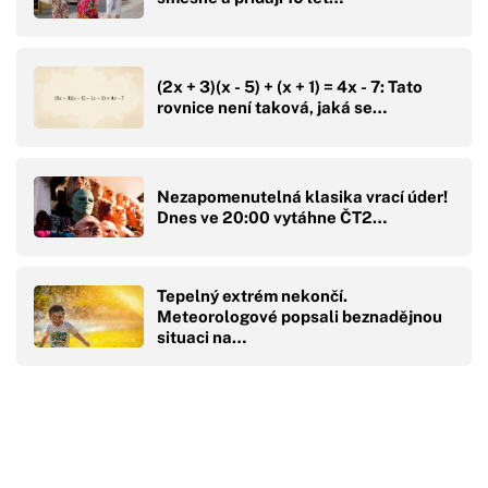
(2x + 3)(x - 5) + (x + 1) = 4x - 7: Tato
rovnice není taková, jaká se…
Nezapomenutelná klasika vrací úder!
Dnes ve 20:00 vytáhne ČT2…
Tepelný extrém nekončí.
Meteorologové popsali beznadějnou
situaci na…