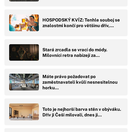
HOSPODSKÝ KVÍZ: Tenhle souboj se
znalostmi končí pro většinu dřív,…
Stará zrcadla se vrací do módy.
Milovníci retra nabízejí za…
Máte právo požadovat po
zaměstnavateli kvůli nesnesitelnou
horku…
Toto je nejhorší barva stěn v obýváku.
Dřív ji Češi milovali, dnes ji…