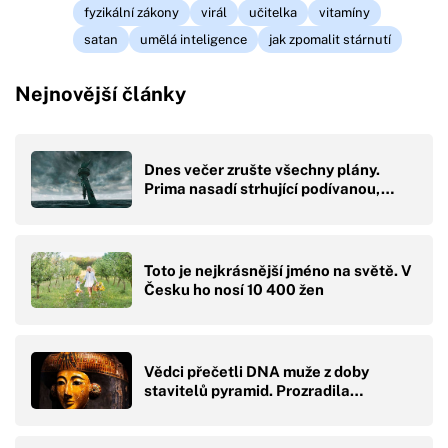
fyzikální zákony
virál
učitelka
vitamíny
satan
umělá inteligence
jak zpomalit stárnutí
Nejnovější články
Dnes večer zrušte všechny plány.
Prima nasadí strhující podívanou,…
Toto je nejkrásnější jméno na světě. V
Česku ho nosí 10 400 žen
Vědci přečetli DNA muže z doby
stavitelů pyramid. Prozradila…