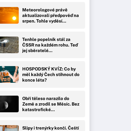
Meteorologové právě
aktualizovali předpověď na
srpen. Tohle vyděsí…
Tenhle popelník stál za
ČSSR na každém rohu. Teď
jej sběratelé…
HOSPODSKÝ KVÍZ: Co by
měl každý Čech stihnout do
konce léta?
Obří těleso narazilo do
Země a zrodil se Měsíc. Bez
katastrofické…
Slipy i trenýrky končí. Čeští