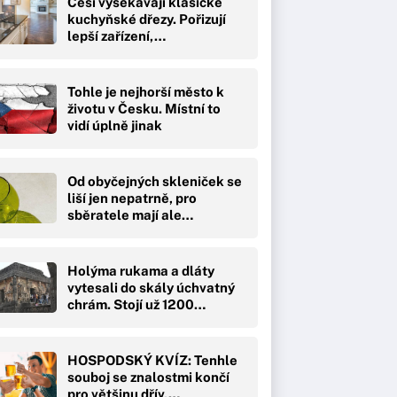
Češi vysekávají klasické
kuchyňské dřezy. Pořizují
lepší zařízení,…
Tohle je nejhorší město k
životu v Česku. Místní to
vidí úplně jinak
Od obyčejných skleniček se
liší jen nepatrně, pro
sběratele mají ale…
Holýma rukama a dláty
vytesali do skály úchvatný
chrám. Stojí už 1200…
HOSPODSKÝ KVÍZ: Tenhle
souboj se znalostmi končí
pro většinu dřív,…