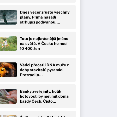
Dnes večer zrušte všechny
plány. Prima nasadí
strhující podívanou,…
Toto je nejkrásnější jméno
na světě. V Česku ho nosí
10 400 žen
Vědci přečetli DNA muže z
doby stavitelů pyramid.
Prozradila…
Banky zveřejnily, kolik
hotovosti by měl mít doma
každý Čech. Číslo…