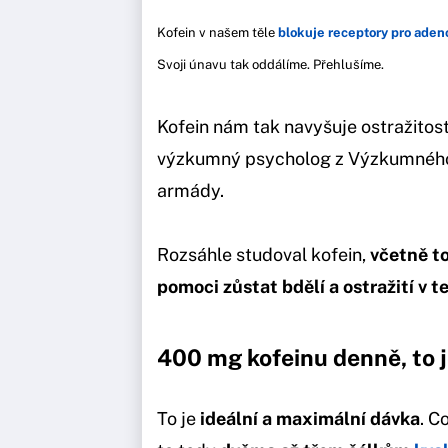
Kofein v našem těle
blokuje receptory pro aden
Svoji únavu tak oddálíme. Přehlušíme.
Kofein nám tak navyšuje ostražitost
výzkumný psycholog z Výzkumného 
armády.
Rozsáhle studoval kofein,
včetně t
pomoci zůstat bdělí a ostražití v t
400 mg kofeinu denně, to j
To je
ideální a maximální dávka
. C