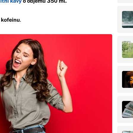
litní kávy
o objemu 350 ml.
 kofeinu
.