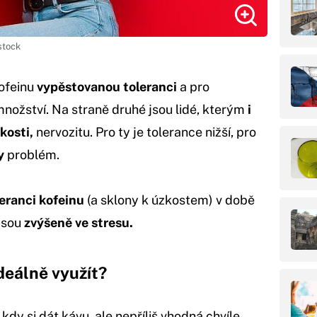
stock
kofeinu
vypěstovanou toleranci
a pro
množství. Na straně druhé jsou lidé, kterým
i
kosti,
nervozitu. Pro ty je tolerance nižší, pro
y
problém.
leranci kofeinu
(a sklony k úzkostem) v době
jsou
zvýšeně ve stresu.
ideálně využít?
 kdy si dát kávu, ale nepříliš vhodná chvíle.