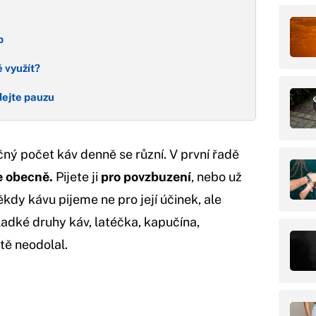
p
ě využít?
 dejte pauzu
čný počet káv denně se různí. V první řadě
e obecně.
Pijete ji
pro povzbuzení
, nebo už
kdy kávu pijeme ne pro její účinek, ale
ladké druhy káv, latéčka, kapučína,
tě neodolal.