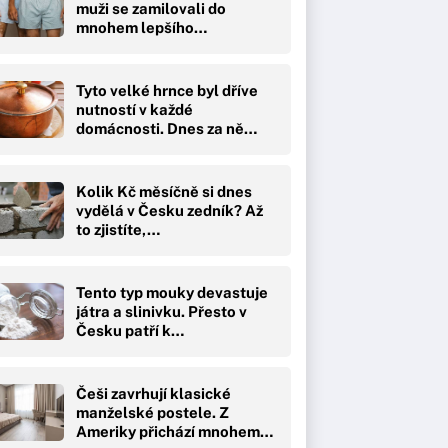
muži se zamilovali do
mnohem lepšího…
Tyto velké hrnce byl dříve
nutností v každé
domácnosti. Dnes za ně…
Kolik Kč měsíčně si dnes
vydělá v Česku zedník? Až
to zjistíte,…
Tento typ mouky devastuje
játra a slinivku. Přesto v
Česku patří k…
Češi zavrhují klasické
manželské postele. Z
Ameriky přichází mnohem…