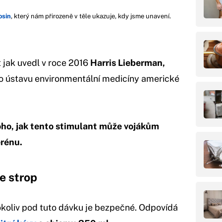
osin
, který nám přirozeně v těle ukazuje, kdy jsme unavení.
 jak uvedl v roce 2016
Harris Lieberman,
ústavu environmentální medicíny americké
oho, jak tento stimulant může vojákům
erénu.
e strop
okoliv pod tuto dávku je bezpečné. Odpovídá