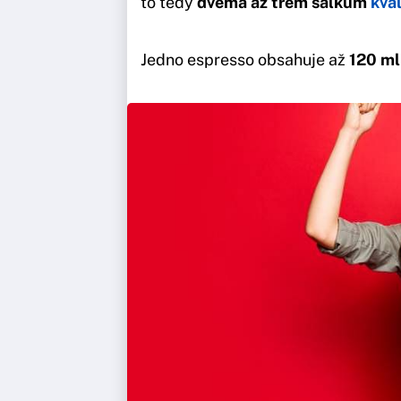
to tedy
dvěma až třem šálkům
kva
Jedno espresso obsahuje až
120 ml