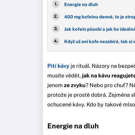
Energie na dluh
400 mg kofeinu denně, to je stro
Jak kofein působí a jak ho ideáln
Když už ani kafe nezabírá, tak si
Pití kávy
je rituál. Názory na bezpe
musíte vědět,
jak na kávu reagujet
jenom
ze zvyku
? Nebo pro chuť? Ně
protože je prostě dobrá. Zejména s
ochucené kávy. Kdo by takové mlso
Energie na dluh