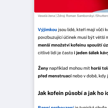
Veselá žena | Zdroj: Roman Samborskyi /Shutter
Výjimkou
jsou lidé, kteří mají vůči 
povzbuzující účinek musí být větší 
menší množství kofeinu spouští úz
citlivé lidi je často
i jeden šálek káv
Ženy
například mohou mít
horší to
před menstruací
nebo v době, kdy 
Jak kofein působí a jak ho 
Ranní probouzení
je typická chvíle,