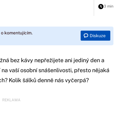
3 min
 o komentujícím.
Diskuze
ná bez kávy nepřežijete ani jediný den a
ží na vaší osobní snášenlivosti, přesto nějaká
 nich? Kolik šálků denně nás vyčerpá?
REKLAMA