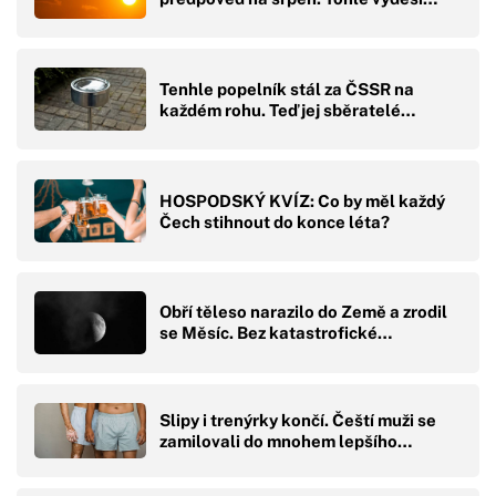
Tenhle popelník stál za ČSSR na
každém rohu. Teď jej sběratelé…
HOSPODSKÝ KVÍZ: Co by měl každý
Čech stihnout do konce léta?
Obří těleso narazilo do Země a zrodil
se Měsíc. Bez katastrofické…
Slipy i trenýrky končí. Čeští muži se
zamilovali do mnohem lepšího…