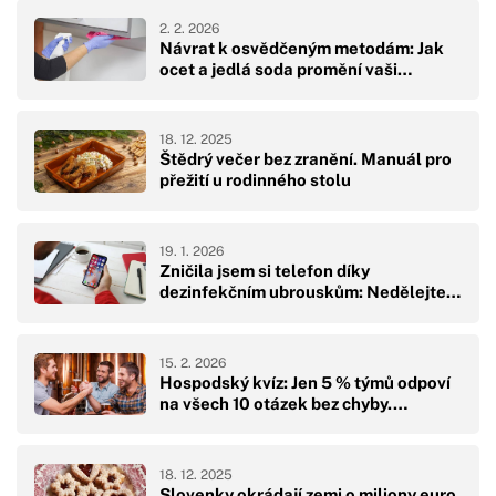
2. 2. 2026
Návrat k osvědčeným metodám: Jak
ocet a jedlá soda promění vaši…
18. 12. 2025
Štědrý večer bez zranění. Manuál pro
přežití u rodinného stolu
19. 1. 2026
Zničila jsem si telefon díky
dezinfekčním ubrouskům: Nedělejte…
15. 2. 2026
Hospodský kvíz: Jen 5 % týmů odpoví
na všech 10 otázek bez chyby.…
18. 12. 2025
Slovenky okrádají zemi o miliony euro