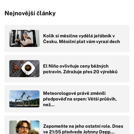
Nejnovější články
Kolik si měsíčne vydělá jeřábník v
Česku. Měsíční plat vám vyrazí dech
El Niño ovlivňuje ceny běžných
potravin. Zdražuje přes 20 výrobků
Meteorologové právě změnili
předpověď na srpen: Větší průšvih,
než…
Zapomeňte na jeho ostatní role. Dnes
ve 21:55 předvede Johnny Depp…