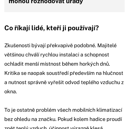
mohou rozhodovat úřady
Co říkají lidé, kteří ji používají?
Zkušenosti bývají překvapivě podobné. Majitelé
většinou chválí rychlou instalaci a schopnost
ochladit menší místnost během horkých dnů.
Kritika se naopak soustředí především na hlučnost
a nutnost správně vyřešit odvod teplého vzduchu z
okna.
To je ostatně problém všech mobilních klimatizací
bez ohledu na značku. Pokud kolem hadice proudí
zpět teplý vzduch, účinnost výrazně klesá.