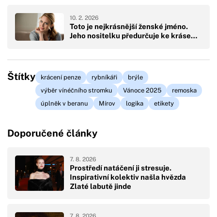
10. 2. 2026
Toto je nejkrásnější ženské jméno.
Jeho nositelku předurčuje ke kráse…
Štítky
krácení penze
rybníkáři
brýle
výběr vínéčního stromku
Vánoce 2025
remoska
úplněk v beranu
Mírov
logika
etikety
Doporučené články
7. 8. 2026
Prostředí natáčení ji stresuje.
Inspirativní kolektiv našla hvězda
Zlaté labutě jinde
7. 8. 2026