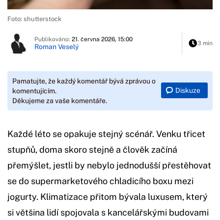
Foto: shutterstock
Publikováno:
21. června 2026, 15:00
3 min
Roman Veselý
Pamatujte, že každý komentář bývá zprávou o
Diskuze
komentujícím.
Děkujeme za vaše komentáře.
Každé léto se opakuje stejný scénář. Venku třicet
stupňů, doma skoro stejně a člověk začíná
přemýšlet, jestli by nebylo jednodušší přestěhovat
se do supermarketového chladicího boxu mezi
jogurty. Klimatizace přitom bývala luxusem, který
si většina lidí spojovala s kancelářskými budovami