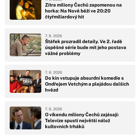
Zítra miliony Čechů zapomenou na
horka: Na Nově běží ve 20:20
čtyřmiliardový hit
7. 8. 2026
Štáfek prozradil detaily. Ve 2. řadě
úspěšné série bude mít jeho postava
vážné problémy
7. 8. 2026
Do kin vstupuje absurdní komedie s
Ondřejem Vetchým a plejádou dalších
hvězd
7. 8. 2026
O víkendu miliony Čechů zajásají:
Televize spustí největší nálož
kultovních trháků