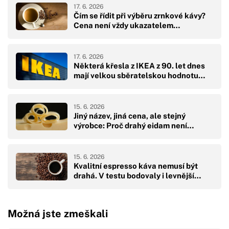
17. 6. 2026
Čím se řídit při výběru zrnkové kávy?
Cena není vždy ukazatelem…
17. 6. 2026
Některá křesla z IKEA z 90. let dnes
mají velkou sběratelskou hodnotu…
15. 6. 2026
Jiný název, jiná cena, ale stejný
výrobce: Proč drahý eidam není…
15. 6. 2026
Kvalitní espresso káva nemusí být
drahá. V testu bodovaly i levnější…
Možná jste zmeškali