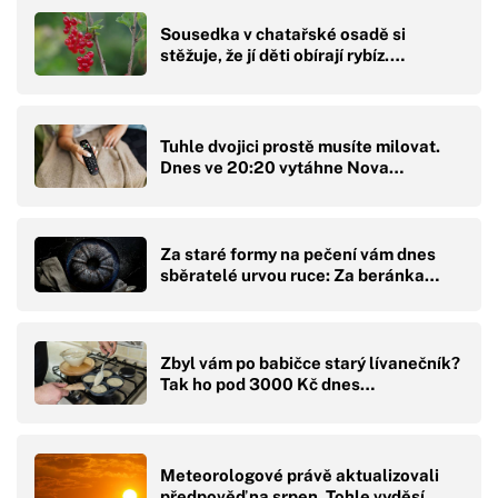
Sousedka v chatařské osadě si
stěžuje, že jí děti obírají rybíz.…
Tuhle dvojici prostě musíte milovat.
Dnes ve 20:20 vytáhne Nova…
Za staré formy na pečení vám dnes
sběratelé urvou ruce: Za beránka…
Zbyl vám po babičce starý lívanečník?
Tak ho pod 3000 Kč dnes…
Meteorologové právě aktualizovali
předpověď na srpen. Tohle vyděsí…