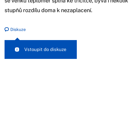
se venku teploměr šplhá ke třicítce, bývá i několik
stupňů rozdílu doma k nezaplacení.
Diskuze
Vstoupit do diskuze