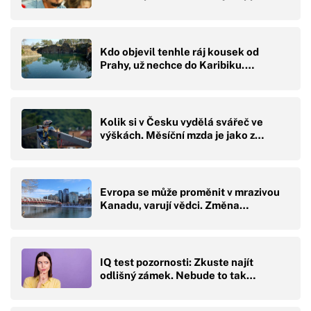
Kdo objevil tenhle ráj kousek od
Prahy, už nechce do Karibiku.…
Kolik si v Česku vydělá svářeč ve
výškách. Měsíční mzda je jako z…
Evropa se může proměnit v mrazivou
Kanadu, varují vědci. Změna…
IQ test pozornosti: Zkuste najít
odlišný zámek. Nebude to tak…