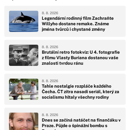
8. 8. 2026
Legendární rodinný film Zachraňte
Willyho dostane remake. Známe
jména tvůrců i chystané změny
8. 8. 2026
Brutální retro fotokvíz: U 4. fotografie
z filmu Vlasty Buriana dostanou vaše
znalosti tvrdou ránu
8. 8. 2026
Tahle nostalgie rozpláče každého
Čecha. ČT zítra nasadí seriál, který za
socialismu hltaly všechny rodiny
8. 8. 2026
Dnes se začíná natáčet na finančáku v
Praze. Půjde o špinážní bombu s