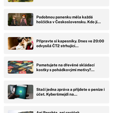
Podobnou panenku měla každá
holčička v Československu. Kdo jí…
Připravte si kapesníky. Dnes ve 20:00
odvysílá ČT2 strhující…
Pamatujete na dřevěné skládací
kostky s pohádkovými motivy?…
Stačí jedna zpráva a přijdete o peníze i
účet. Kyberšmejdi na…
Ani Perchta, ani rarášek.