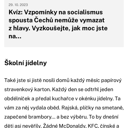
29. 10. 2023
Kvíz: Vzpomínky na socialismus
spousta Čechů nemůže vymazat
z hlavy. Vyzkoušejte, jak moc jste
na…
Školní jídelny
Také jste si jistě nosili domů každý měsíc papírový
stravenkový karton. Každý den se odtrhl jeden
obdélníček a předal kuchařce v okénku jídelny. Ta
vám za něj vydala oběd. Rajská, plíčky na smetaně,
zapečené brambory… a bez výběru. To by dnešní
děti asi nevěřily. Žádné McDonaldy, KFC, čínské a