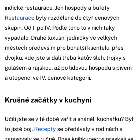
indické restaurace. Jen hospody a bufety.
Restaurace
byly rozdělené do čtyř cenových
skupin. Od I. po IV. Podle toho to v nich taky
vypadalo. Drahé luxusní jedničky ve velkých
městech především pro bohatší klientelu, přes
dvojku, kde jste si dali třeba katův šleh, trojky s
gulášem a rajskou, až po lidovou hospodu s pivem
a utopenci ve IV. cenové kategorii.
Krušné začátky v kuchyni
Učili jste se v té době vařit a sháněli kuchařku? Byl
to jistě boj.
Recepty
se předávaly v rodinách a
zapisovaly se ručně. Dnes knihkupectví praskají ve