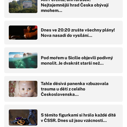
Nejtajemnější hrad Česka obývají
mnohem…
Dnes ve 20:20 zrušte všechny plány!
Nova nasadí do vysílání…
Pod mořem u Sicílie objevili podivný
monolit. Je dvakrát starší než…
Tahle děsivá panenka vzbuzovala
trauma u dětí z celého
Československa…
S těmito figurkami si hrálo každé dítě
v ČSSR. Dnes už jsou vzácností…