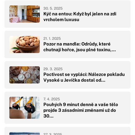
30. 5. 2025
Kýč na entou: Když byl jelen na zdi
vrcholem luxusu
21. 1. 2025
Pozor na mandle: Odrůdy, které
chutnají hořce, jsou plné toxinu,…
29. 3. 2025
Poctivost se vyplácí: Nálezce pokladu
Vysoké u Jevíčka dostal od…
7. 4. 2025
Pouhých 9 minut denně a vaše tělo
projde 3 zásadními změnami už do
30…
27. 3. 2025