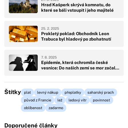
Hrad Kašperk skrývá komnatu, do
které se báli vstoupit i jeho majitelé
25. 2. 2025
Prokletý poklad: Obchodník Leon
Trabuca byl hladový po zbohatnutí
7. 8. 2025
Epidemie, která ochromila české
vesnice: Do našich zemí se mor začal…
Štítky
plat
levný nákup
přeplatky
saharský prach
původ z Francie
lež
ledový vítr
povinnost
oblíbenost
zadarmo
Doporučené články