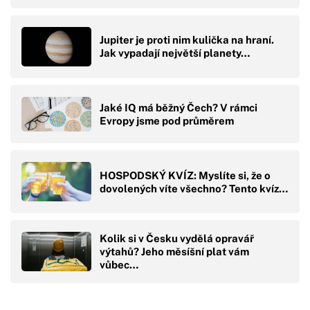
Jupiter je proti nim kulička na hraní.
Jak vypadají největší planety…
Jaké IQ má běžný Čech? V rámci
Evropy jsme pod průměrem
HOSPODSKÝ KVÍZ: Myslíte si, že o
dovolených víte všechno? Tento kvíz…
Kolik si v Česku vydělá opravář
výtahů? Jeho měsíšní plat vám
vůbec…