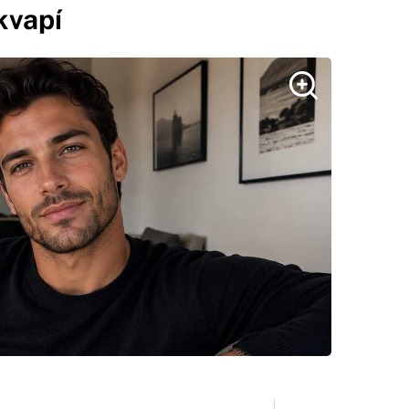
kvapí