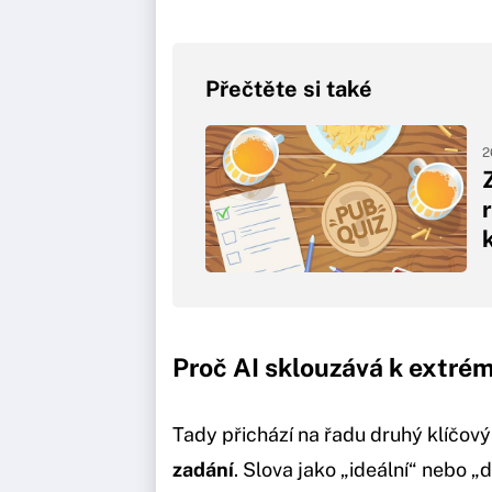
Přečtěte si také
2
Proč AI sklouzává k extr
Tady přichází na řadu druhý klíčov
zadání
. Slova jako „ideální“ nebo