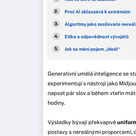
Proč AI sklouzává k extrémům
Algoritmy jako zesilovače nereá
Etika a odpovědnost vývojářů
Jak se mění pojem „ideál“
Generativní umělá inteligence se st
experimentují s nástroji jako Midjo
napsat pár slov a během vteřin máte
hodiny.
Výsledky bývají překvapivě
uniform
postavy s nereálnými proporcemi, 