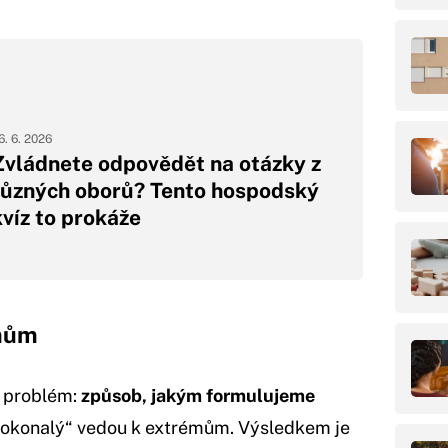
6. 6. 2026
Zvládnete odpovědět na otázky z
různých oborů? Tento hospodský
kvíz to prokáže
émům
ý problém:
způsob, jakým formulujeme
 „dokonalý“ vedou k extrémům. Výsledkem je