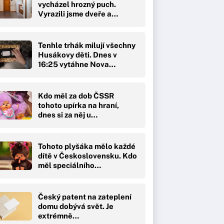
vycházel hrozný puch.
Vyrazili jsme dveře a
čekal…
Tenhle trhák milují všechny
Husákovy děti. Dnes v
16:25 vytáhne Nova…
Kdo měl za dob ČSSR
tohoto upírka na hraní,
dnes si za něj u…
Tohoto plyšáka mělo každé
dítě v Československu. Kdo
měl speciálního…
Český patent na zateplení
domu dobývá svět. Je
extrémně…