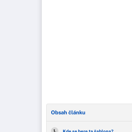
Obsah článku
Kde se bere ta šablona?