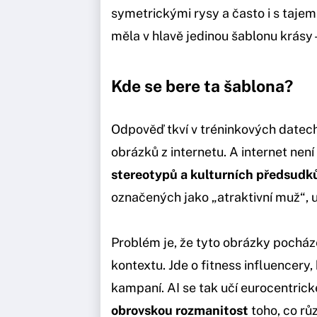
symetrickými rysy a často i s taj
měla v hlavě jedinou šablonu krásy 
Kde se bere ta šablona?
Odpověď tkví v tréninkových datech
obrázků z internetu. A internet není 
stereotypů a kulturních předsudk
označených jako „atraktivní muž“, u
Problém je, že tyto obrázky pocház
kontextu. Jde o fitness influencer
kampaní. AI se tak učí eurocentric
obrovskou rozmanitost
toho, co růz