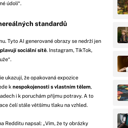
né údolí“.
 nereálných standardů
u. Tyto AI generované obrazy se nedrží jen
plavují sociální sítě
. Instagram, TikTok,
uže“.
ie ukazují, že opakovaná expozice
ede k
nespokojenosti s vlastním tělem
,
padech i k poruchám příjmu potravy. A to
ce čelí stále většímu tlaku na vzhled.
na Redditu napsal: „Vím, že ty obrázky