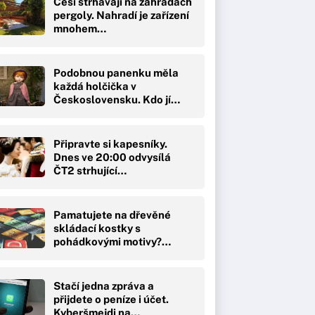
Češi strhávají na zahradách
pergoly. Nahradí je zařízení
mnohem…
Podobnou panenku měla
každá holčička v
Československu. Kdo jí…
Připravte si kapesníky.
Dnes ve 20:00 odvysílá
ČT2 strhující…
Pamatujete na dřevěné
skládací kostky s
pohádkovými motivy?…
Stačí jedna zpráva a
přijdete o peníze i účet.
Kyberšmejdi na…