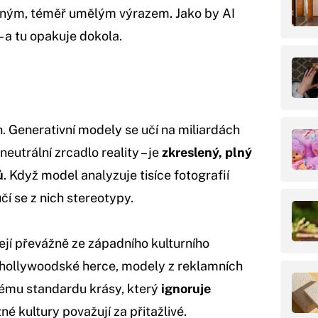
emným, téměř umělým výrazem. Jako by AI
– a tu opakuje dokola.
. Generativní modely se učí na miliardách
neutrální zrcadlo reality – je
zkreslený, plný
ů
. Když model analyzuje tisíce fotografií
čí se z nich stereotypy.
ejí převážně ze západního kulturního
y, hollywoodské herce, modely z reklamních
kému standardu krásy, který
ignoruje
né kultury považují za přitažlivé.