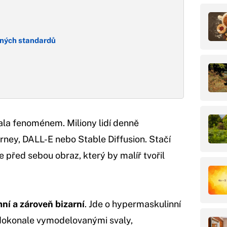
lných standardů
ala fenoménem. Miliony lidí denně
urney, DALL-E nebo Stable Diffusion. Stačí
 před sebou obraz, který by malíř tvořil
ní a zároveň bizarní
. Jde o hypermaskulinní
dokonale vymodelovanými svaly,