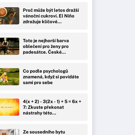
Proč může být letos dražší
vánoční cukroví. El Niño
zdražuje klíčové…
Toto je nejhorší barva
oblečení pro ženy pro
padesátce. České…
Co podle psychologů
znamená, když si povídáte
sami pro sebe
4(x + 2) - 3(2x - 1) + 5 = 6x +
7: Zkuste překonat
nástrahy této…
Ze sousedního bytu