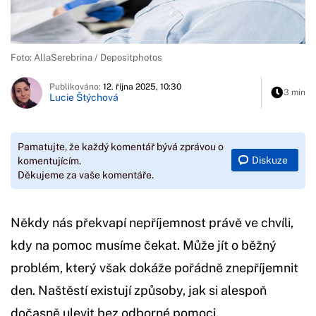
Foto: AllaSerebrina / Depositphotos
Publikováno:
12. října 2025, 10:30
3 min
Lucie Štýchová
Pamatujte, že každý komentář bývá zprávou o
Diskuze
komentujícím.
Děkujeme za vaše komentáře.
Někdy nás překvapí nepříjemnost právě ve chvíli,
kdy na pomoc musíme čekat. Může jít o běžný
problém, který však dokáže pořádně znepříjemnit
den. Naštěstí existují způsoby, jak si alespoň
dočasně ulevit bez odborné pomoci.