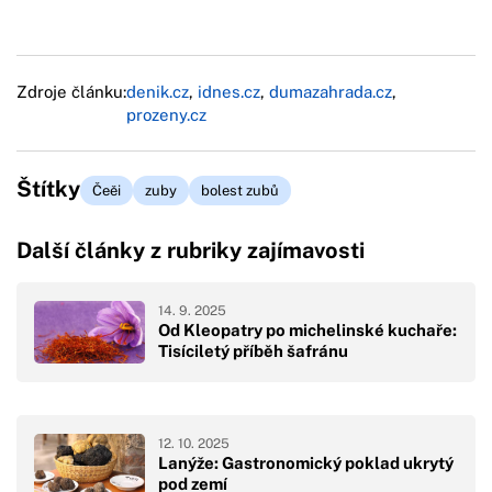
Zdroje článku:
denik.cz
,
idnes.cz
,
dumazahrada.cz
,
prozeny.cz
Štítky
Čeěi
zuby
bolest zubů
Další články z rubriky zajímavosti
14. 9. 2025
Od Kleopatry po michelinské kuchaře:
Tisíciletý příběh šafránu
12. 10. 2025
Lanýže: Gastronomický poklad ukrytý
pod zemí