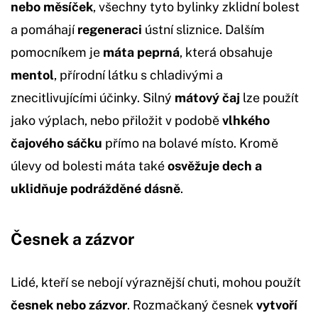
nebo měsíček
, všechny tyto bylinky zklidní bolest
a pomáhají
regeneraci
ústní sliznice. Dalším
pomocníkem je
máta peprná
, která obsahuje
mentol
, přírodní látku s chladivými a
znecitlivujícími účinky. Silný
mátový čaj
lze použít
jako výplach, nebo přiložit v podobě
vlhkého
čajového sáčku
přímo na bolavé místo. Kromě
úlevy od bolesti máta také
osvěžuje dech a
uklidňuje podrážděné dásně
.
Česnek a zázvor
Lidé, kteří se nebojí výraznější chuti, mohou použít
česnek nebo zázvor
. Rozmačkaný česnek
vytvoří