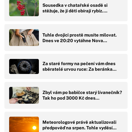
Sousedka v chatařské osadě si
stěžuje, že jí děti obírají rybíz.…
Tuhle dvojici prostě musíte milovat.
Dnes ve 20:20 vytáhne Nova…
Za staré formy na pečení vám dnes
sběratelé urvou ruce: Za beránka…
Zbyl vám po babičce starý lívanečník?
Tak ho pod 3000 Kč dnes…
Meteorologové právě aktualizovali
předpověď na srpen. Tohle vyděsí…