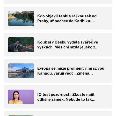
Kdo objevil tenhle ráj kousek od
Prahy, už nechce do Karibiku.…
Kolik si v Česku vydělá svářeč ve
výškách. Měsíční mzda je jako z…
Evropa se může proměnit v mrazivou
Kanadu, varují vědci. Změna…
IQ test pozornosti: Zkuste najít
odlišný zámek. Nebude to tak…