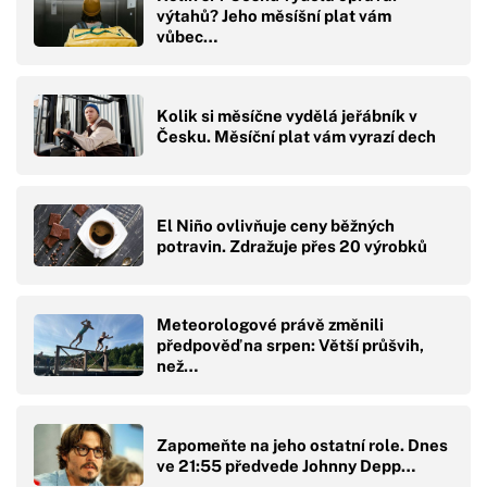
výtahů? Jeho měsíšní plat vám
vůbec…
Kolik si měsíčne vydělá jeřábník v
Česku. Měsíční plat vám vyrazí dech
El Niño ovlivňuje ceny běžných
potravin. Zdražuje přes 20 výrobků
Meteorologové právě změnili
předpověď na srpen: Větší průšvih,
než…
Zapomeňte na jeho ostatní role. Dnes
ve 21:55 předvede Johnny Depp…