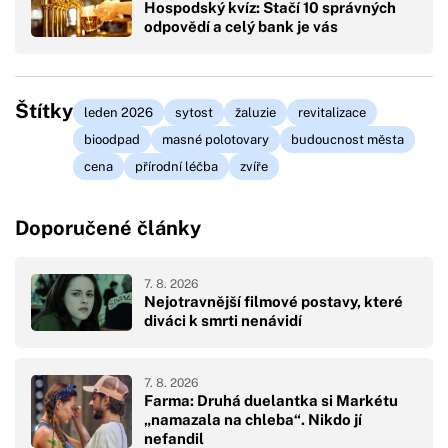
Hospodský kvíz: Stačí 10 správných
odpovědí a celý bank je vás
Štítky
leden 2026
sytost
žaluzie
revitalizace
bioodpad
masné polotovary
budoucnost města
cena
přírodní léčba
zvíře
Doporučené články
7. 8. 2026
Nejotravnější filmové postavy, které
diváci k smrti nenávidí
7. 8. 2026
Farma: Druhá duelantka si Markétu
„namazala na chleba“. Nikdo jí
nefandil