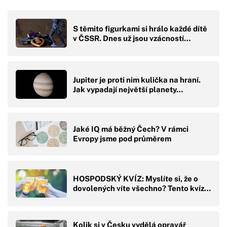
S těmito figurkami si hrálo každé dítě
v ČSSR. Dnes už jsou vzácností…
Jupiter je proti nim kulička na hraní.
Jak vypadají největší planety…
Jaké IQ má běžný Čech? V rámci
Evropy jsme pod průměrem
HOSPODSKÝ KVÍZ: Myslíte si, že o
dovolených víte všechno? Tento kvíz…
Kolik si v Česku vydělá opravář