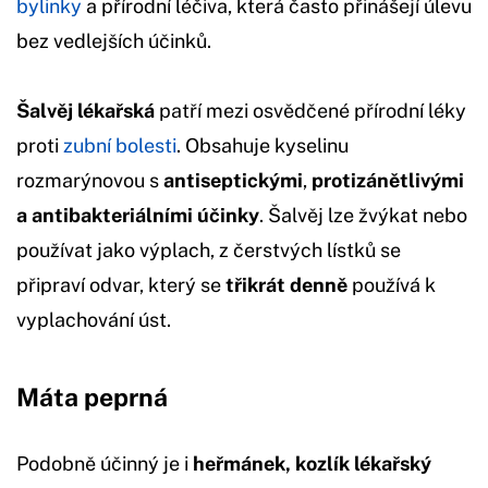
bylinky
a přírodní léčiva, která často přinášejí úlevu
bez vedlejších účinků.
Šalvěj lékařská
patří mezi osvědčené přírodní léky
proti
zubní bolesti
. Obsahuje kyselinu
rozmarýnovou s
antiseptickými
,
protizánětlivými
a antibakteriálními účinky
. Šalvěj lze žvýkat nebo
používat jako výplach, z čerstvých lístků se
připraví odvar, který se
třikrát denně
používá k
vyplachování úst.
Máta peprná
Podobně účinný je i
heřmánek, kozlík lékařský