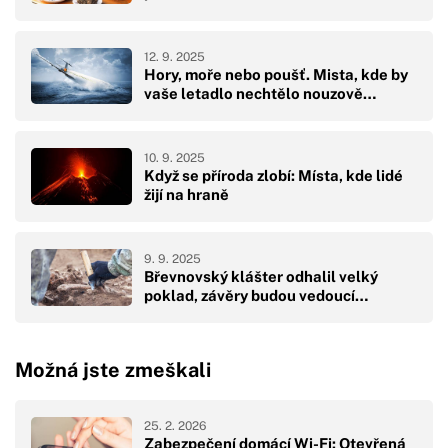
12. 9. 2025
Hory, moře nebo poušť. Mista, kde by
vaše letadlo nechtělo nouzově…
10. 9. 2025
Když se příroda zlobí: Místa, kde lidé
žijí na hraně
9. 9. 2025
Břevnovský klášter odhalil velký
poklad, závěry budou vedoucí…
Možná jste zmeškali
25. 2. 2026
Zabezpečení domácí Wi-Fi: Otevřená