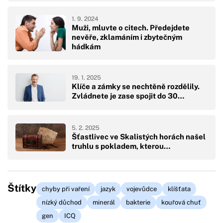
1. 9. 2024
Muži, mluvte o citech. Předejdete
nevěře, zklamáním i zbytečným
hádkám
19. 1. 2025
Klíče a zámky se nechtěně rozdělily.
Zvládnete je zase spojit do 30…
5. 2. 2025
Šťastlivec ve Skalistých horách našel
truhlu s pokladem, kterou…
Štítky
chyby při vaření
jazyk
vojevůdce
klíšťata
nízký důchod
minerál
bakterie
kouřová chuť
gen
ICQ