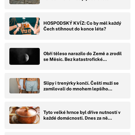
HOSPODSKÝ KVÍZ: Co by měl každý
Čech stihnout do konce léta?
Obří těleso narazilo do Země a zrodil
se Měsíc. Bez katastrofické…
Slipy i trenýrky končí. Čeští muži se
zamilovali do mnohem lepšího…
Tyto velké hrnce byl dříve nutností v
každé domácnosti. Dnes za ně…