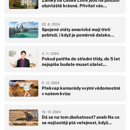
Zámky na České Loiře jsou na podzim
obzvláště krásné. Přivítat vás…
22. 8. 2024
Spojené státy americké mají třetí
pobřeží, i když je poměrně daleko…
4. 11. 2024
Pokud patříte do střední třídy, do 5 let
nejspíše budete muset oželet…
5. 12. 2024
Překvap kamarády svými vědomostmi
v našem kvízu
19. 10. 2024
Dá se na tom zbohatnout? aneb Na co
se nejčastěji ptá veřejnost, když…