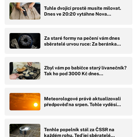
Tuhle dvojici prostě musíte milovat.
Dnes ve 20:20 vytáhne Nova…
Za staré formy na pečení vám dnes
sběratelé urvou ruce: Za beránka…
Zbyl vám po babičce starý lívanečník?
Tak ho pod 3000 Kč dnes…
Meteorologové právě aktualizovali
předpověď na srpen. Tohle vyděsí…
Tenhle popelník stál za ČSSR na
každém rohu. Teď jej sběratelé…