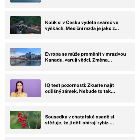
Kolik si v Česku vydělá svářeč ve
výškách. Měsíční mzda je jako z…
Evropa se může proměnit v mrazivou
Kanadu, varují vědci. Změna…
IQ test pozornosti: Zkuste najít
odlišný zámek. Nebude to tak…
Sousedka v chatařské osadě si
stěžuje, že jí děti obírají rybíz.…