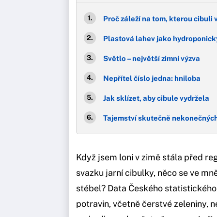
Proč záleží na tom, kterou cibuli
Plastová lahev jako hydroponic
Světlo – největší zimní výzva
Nepřítel číslo jedna: hniloba
Jak sklízet, aby cibule vydržela
Tajemství skutečně nekonečnýc
Když jsem loni v zimě stála před re
svazku jarní cibulky, něco se ve mně
stébel? Data Českého statistického ú
potravin, včetně čerstvé zeleniny, 