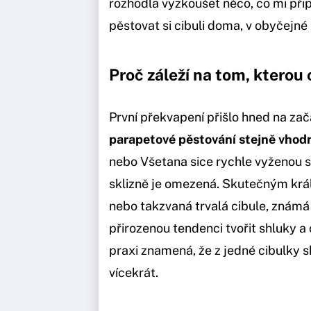
rozhodla vyzkoušet něco, co mi př
pěstovat si cibuli doma, v obyčejné 
Proč záleží na tom, kterou 
První překvapení přišlo hned na zač
parapetové pěstování stejně vhod
nebo Všetana sice rychle vyženou sil
sklizně je omezená. Skutečným krá
nebo takzvaná trvalá cibule, známá 
přirozenou tendenci tvořit shluky a
praxi znamená, že z jedné cibulky skl
vícekrát.