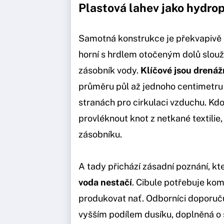
Plastová lahev jako hydro
Samotná konstrukce je překvapivě el
horní s hrdlem otočeným dolů slouž
zásobník vody.
Klíčové jsou drenáž
průměru půl až jednoho centimetru 
stranách pro cirkulaci vzduchu. Kd
provléknout knot z netkané textili
zásobníku.
A tady přichází zásadní poznání, kt
voda nestačí
. Cibule potřebuje ko
produkovat nať. Odborníci doporučuj
vyšším podílem dusíku, doplněná o 