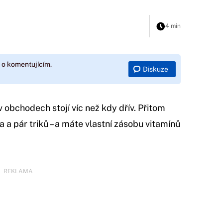
4 min
 o komentujícím.
Diskuze
v obchodech stojí víc než kdy dřív. Přitom
a a pár triků – a máte vlastní zásobu vitamínů
REKLAMA