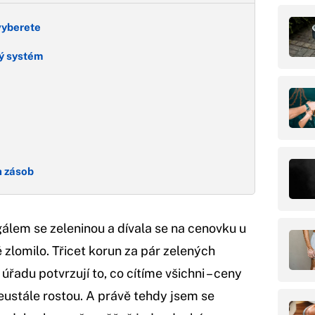
 vyberete
ký systém
h zásob
gálem se zeleninou a dívala se na cenovku u
 zlomilo. Třicet korun za pár zelených
řadu potvrzují to, co cítíme všichni – ceny
neustále rostou. A právě tehdy jsem se