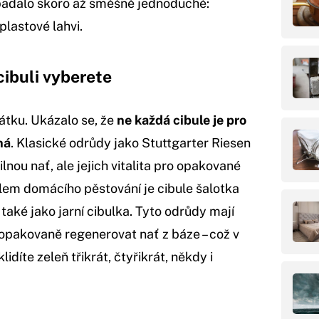
ipadalo skoro až směšně jednoduché:
plastové lahvi.
cibuli vyberete
átku. Ukázalo se, že
ne každá cibule je pro
ná
. Klasické odrůdy jako Stuttgarter Riesen
nou nať, ale jejich vitalita pro opakované
lem domácího pěstování je cibule šalotka
také jako jarní cibulka. Tyto odrůdy mají
 opakovaně regenerovat nať z báze – což v
idíte zeleň třikrát, čtyřikrát, někdy i