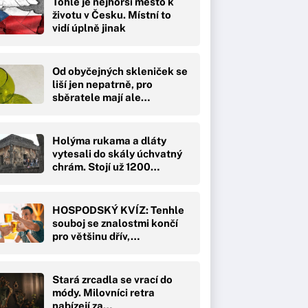
Tohle je nejhorší město k
životu v Česku. Místní to
vidí úplně jinak
Od obyčejných skleniček se
liší jen nepatrně, pro
sběratele mají ale…
Holýma rukama a dláty
vytesali do skály úchvatný
chrám. Stojí už 1200…
HOSPODSKÝ KVÍZ: Tenhle
souboj se znalostmi končí
pro většinu dřív,…
Stará zrcadla se vrací do
módy. Milovníci retra
nabízejí za…