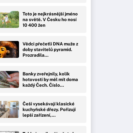
Toto je nejkrásnější jméno
na světě. V Česku ho nosí
10 400 žen
Vědci přečetli DNA muže z
doby stavitelů pyramid.
Prozradila…
Banky zveřejnily, kolik
hotovosti by měl mít doma
každý Čech. Číslo…
Češi vysekávají klasické
kuchyňské dřezy. Pořizují
lepší zařízení,…