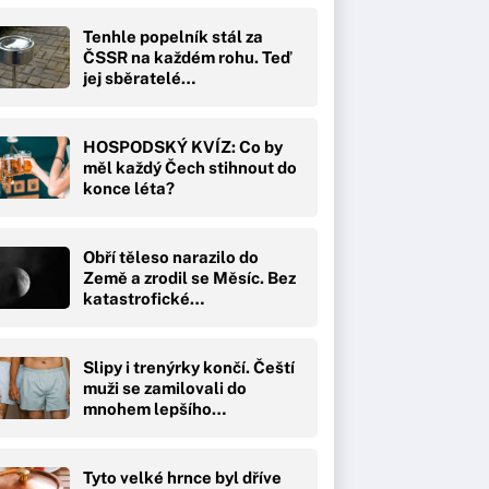
Tenhle popelník stál za
ČSSR na každém rohu. Teď
jej sběratelé…
HOSPODSKÝ KVÍZ: Co by
měl každý Čech stihnout do
konce léta?
Obří těleso narazilo do
Země a zrodil se Měsíc. Bez
katastrofické…
Slipy i trenýrky končí. Čeští
muži se zamilovali do
mnohem lepšího…
Tyto velké hrnce byl dříve