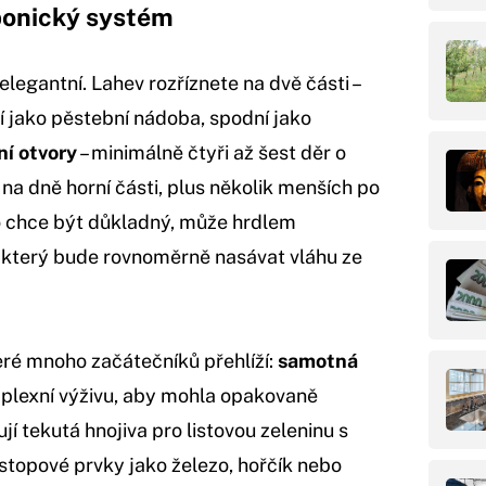
ponický systém
egantní. Lahev rozříznete na dvě části –
í jako pěstební nádoba, spodní jako
ní otvory
– minimálně čtyři až šest děr o
na dně horní části, plus několik menších po
o chce být důkladný, může hrdlem
e, který bude rovnoměrně nasávat vláhu ze
eré mnoho začátečníků přehlíží:
samotná
mplexní výživu, aby mohla opakovaně
í tekutá hnojiva pro listovou zeleninu s
stopové prvky jako železo, hořčík nebo