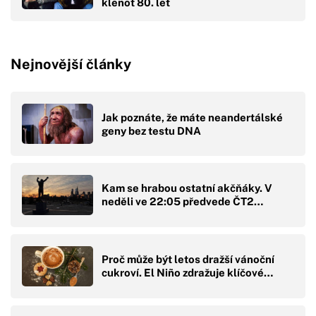
klenot 80. let
Nejnovější články
Jak poznáte, že máte neandertálské
geny bez testu DNA
Kam se hrabou ostatní akčňáky. V
neděli ve 22:05 předvede ČT2…
Proč může být letos dražší vánoční
cukroví. El Niño zdražuje klíčové…