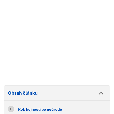
Začátek reklamy
Konec reklamy
Obsah článku
Rok hojnosti po neúrodě