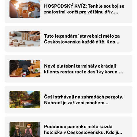
HOSPODSKÝ KVÍZ: Tenhle souboj se
znalostmi končí pro většinu dřív,…
Tuto legendární stavebnici mělo za
Československa každé dítě. Kdo…
Nové platební terminály okrádají
klienty restaurací o desítky korun.…
Češi strhávají na zahradách pergoly.
Nahradí je zařízení mnohem…
Podobnou panenku měla každá
holčička v Československu. Kdo jí…