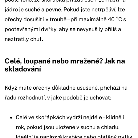
jádro je suché a pevné. Pokud jste netrpěliví, lze
ořechy dosušit i v troubě – při maximálně 40 °C s
pootevřenými dvířky, aby se nevysušily příliš a
neztratily chuť.
Celé, loupané nebo mražené? Jak na
skladování
Když máte ořechy důkladně usušené, přichází na
řadu rozhodnutí, v jaké podobě je uchovat:
Celé ve skořápkách vydrží nejdéle – klidně i
rok, pokud jsou uložené v suchu a chladu.
Ideální je papírová krabice nebo plátěný pytlík