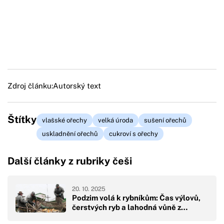
Zdroj článku:
Autorský text
Štítky
vlašské ořechy
velká úroda
sušení ořechů
uskladnění ořechů
cukroví s ořechy
Další články z rubriky češi
20. 10. 2025
Podzim volá k rybníkům: Čas výlovů,
čerstvých ryb a lahodná vůně z…