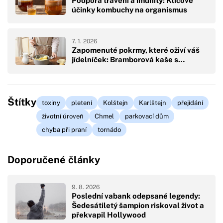
Podpora trávení a imunity: Klíčové
účinky kombuchy na organismus
7. 1. 2026
Zapomenuté pokrmy, které oživí váš
jídelníček: Bramborová kaše s…
Štítky
toxiny
pletení
Kolštejn
Karlštejn
přejídání
životní úroveň
Chmel
parkovací dům
chyba při praní
tornádo
Doporučené články
9. 8. 2026
Poslední vabank odepsané legendy:
Šedesátiletý šampion riskoval život a
překvapil Hollywood