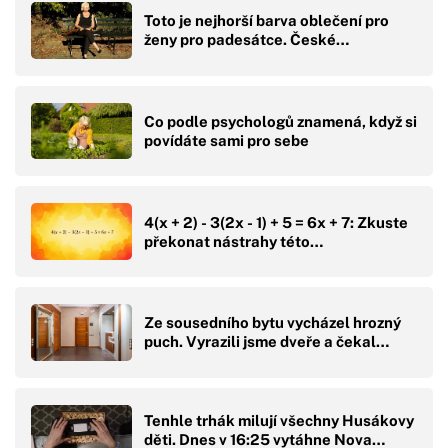
Toto je nejhorší barva oblečení pro
ženy pro padesátce. České…
Co podle psychologů znamená, když si
povídáte sami pro sebe
4(x + 2) - 3(2x - 1) + 5 = 6x + 7: Zkuste
překonat nástrahy této…
Ze sousedního bytu vycházel hrozný
puch. Vyrazili jsme dveře a čekal…
Tenhle trhák milují všechny Husákovy
děti. Dnes v 16:25 vytáhne Nova…