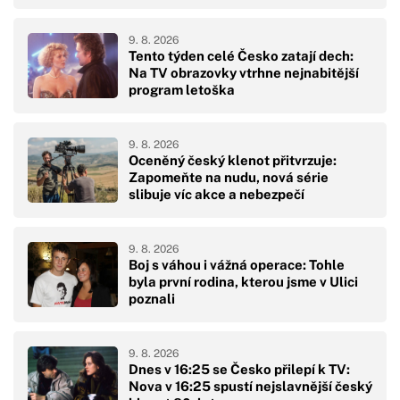
9. 8. 2026
Tento týden celé Česko zatají dech:
Na TV obrazovky vtrhne nejnabitější
program letoška
9. 8. 2026
Oceněný český klenot přitvrzuje:
Zapomeňte na nudu, nová série
slibuje víc akce a nebezpečí
9. 8. 2026
Boj s váhou i vážná operace: Tohle
byla první rodina, kterou jsme v Ulici
poznali
9. 8. 2026
Dnes v 16:25 se Česko přilepí k TV:
Nova v 16:25 spustí nejslavnější český