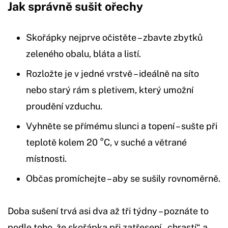
Jak správně sušit ořechy
Skořápky nejprve očistěte – zbavte zbytků
zeleného obalu, bláta a listí.
Rozložte je v jedné vrstvě – ideálně na síto
nebo starý rám s pletivem, který umožní
proudění vzduchu.
Vyhněte se přímému slunci a topení – sušte při
teplotě kolem 20 °C, v suché a větrané
místnosti.
Občas promíchejte – aby se sušily rovnoměrně.
Doba sušení trvá asi dva až tři týdny – poznáte to
podle toho, že skořápka při zatřesení „chrastí“ a