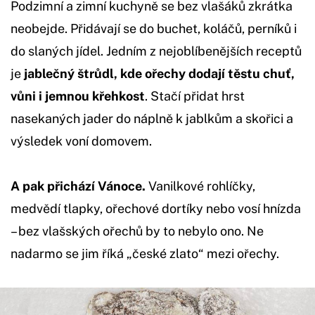
Podzimní a zimní kuchyně se bez vlašáků zkrátka
neobejde. Přidávají se do buchet, koláčů, perníků i
do slaných jídel. Jedním z nejoblíbenějších receptů
je
jablečný štrůdl, kde ořechy dodají těstu chuť,
vůni i jemnou křehkost
. Stačí přidat hrst
nasekaných jader do náplně k jablkům a skořici a
výsledek voní domovem.
A pak přichází Vánoce.
Vanilkové rohlíčky,
medvědí tlapky, ořechové dortíky nebo vosí hnízda
– bez vlašských ořechů by to nebylo ono. Ne
nadarmo se jim říká „české zlato“ mezi ořechy.