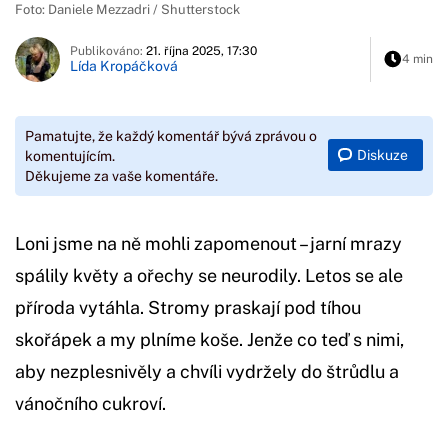
Foto: Daniele Mezzadri / Shutterstock
Publikováno:
21. října 2025, 17:30
4 min
Lída Kropáčková
Pamatujte, že každý komentář bývá zprávou o
Diskuze
komentujícím.
Děkujeme za vaše komentáře.
Loni jsme na ně mohli zapomenout – jarní mrazy
spálily květy a ořechy se neurodily. Letos se ale
příroda vytáhla. Stromy praskají pod tíhou
skořápek a my plníme koše. Jenže co teď s nimi,
aby nezplesnivěly a chvíli vydržely do štrůdlu a
vánočního cukroví.