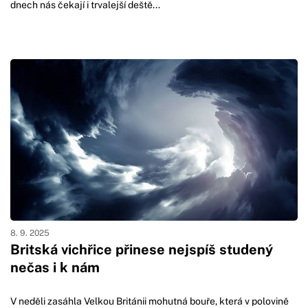
dnech nás čekají i trvalejší deště...
8. 9. 2025
Britská vichřice přinese nejspíš studený
nečas i k nám
V neděli zasáhla Velkou Británii mohutná bouře, která v polovině