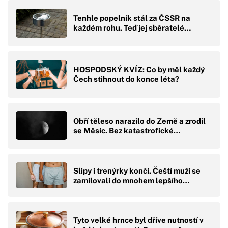
Tenhle popelník stál za ČSSR na
každém rohu. Teď jej sběratelé…
HOSPODSKÝ KVÍZ: Co by měl každý
Čech stihnout do konce léta?
Obří těleso narazilo do Země a zrodil
se Měsíc. Bez katastrofické…
Slipy i trenýrky končí. Čeští muži se
zamilovali do mnohem lepšího…
Tyto velké hrnce byl dříve nutností v