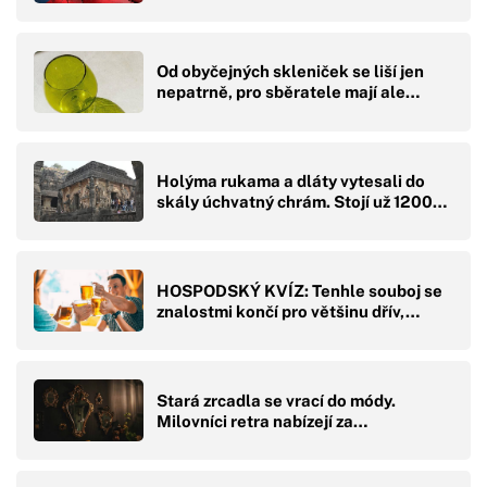
Od obyčejných skleniček se liší jen
nepatrně, pro sběratele mají ale…
Holýma rukama a dláty vytesali do
skály úchvatný chrám. Stojí už 1200…
HOSPODSKÝ KVÍZ: Tenhle souboj se
znalostmi končí pro většinu dřív,…
Stará zrcadla se vrací do módy.
Milovníci retra nabízejí za…