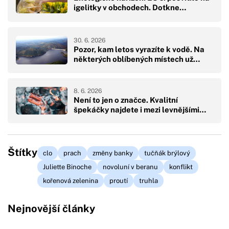
igelitky v obchodech. Dotkne…
30. 6. 2026
Pozor, kam letos vyrazíte k vodě. Na
některých oblíbených místech už…
8. 6. 2026
Není to jen o značce. Kvalitní
špekáčky najdete i mezi levnějšími…
Štítky
clo
prach
změny banky
tučňák brýlový
Juliette Binoche
novoluní v beranu
konflikt
kořenová zelenina
proutí
truhla
Nejnovější články