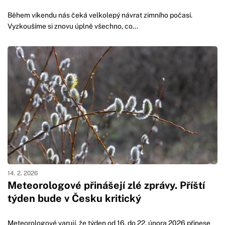
Během víkendu nás čeká velkolepý návrat zimního počasí.
Vyzkoušíme si znovu úplně všechno, co...
14. 2. 2026
Meteorologové přinášejí zlé zprávy. Příští
týden bude v Česku kritický
Meteorologové varují, že týden od 16. do 22. února 2026 přinese