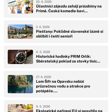
29. 6. 2026
Účastníci zájezdu zahájí prázdniny na
Primě. Česká komedie baví…
2. 6. 2026
Piešťany: Poklidné slovenské lázně si
oblíbili i čeští senioři
9. 5. 2026
Historické hodinky PRIM Orlík:
Sběratelský poklad za stovky tisíc…
27. 6. 2026
Lom Šífr na Opavsku nabízí
průzračnou vodu a atrakce pro
potápěče.…
9. 5. 2026
Ekologické nařízení EU si posvítilo na