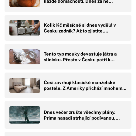
každé domácnosti. Dnes za ně…
Kolik Kč měsíčně si dnes vydělá v
Česku zedník? Až to zjistíte,…
Tento typ mouky devastuje játra a
slinivku. Přesto v Česku patří k…
Češi zavrhují klasické manželské
postele. Z Ameriky přichází mnohem…
Dnes večer zrušte všechny plány.
Prima nasadí strhující podívanou,…