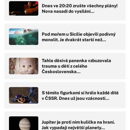
Dnes ve 20:20 zrušte všechny plány!
Nova nasadí do vysílání…
Pod mořem u Sicílie objevili podivný
monolit. Je dvakrát starší než…
Tahle děsivá panenka vzbuzovala
trauma u dětí z celého
Československa…
S těmito figurkami si hrálo každé dítě
v ČSSR. Dnes už jsou vzácností…
Jupiter je proti nim kulička na hraní.
Jak vypadají největší planety…