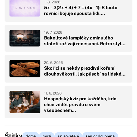
1. 8. 2026
5x - 3(2x + 4) + 7 = (4x - 1): S touto
rovnicí bojuje spousta lidí.…
19. 7. 2026
Bakelitové lampičky z minulého
století zažívají renesanci. Retro styl…
20. 6. 2026
Skořici se někdy přezdívá koření
dlouhověkosti. Jak působí na lidské…
11. 6. 2026
Hospodský kvíz pro každého, kdo
chce vědět pravdu o svém
všeobecném…
Štítky
doma
muži
spisovatelé
senior dovolená