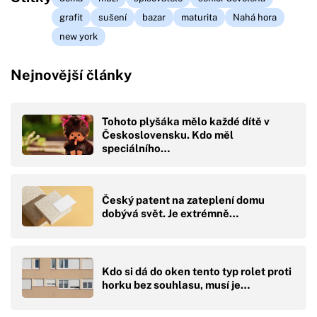
grafit
sušení
bazar
maturita
Nahá hora
new york
Nejnovější články
Tohoto plyšáka mělo každé dítě v
Československu. Kdo měl
speciálního…
Český patent na zateplení domu
dobývá svět. Je extrémně…
Kdo si dá do oken tento typ rolet proti
horku bez souhlasu, musí je…