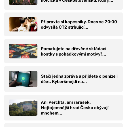
holčička v Československu. Kdo jí…
Připravte si kapesníky. Dnes ve 20:00
odvysílá ČT2 strhující…
Pamatujete na dřevěné skládací
kostky s pohádkovými motivy?…
Stačí jedna zpráva a přijdete o peníze i
účet. Kyberšmejdi na…
Ani Perchta, ani rarášek.
Nejtajemnější hrad Česka obývají
mnohem…