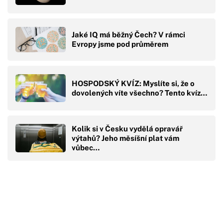
Jaké IQ má běžný Čech? V rámci
Evropy jsme pod průměrem
HOSPODSKÝ KVÍZ: Myslíte si, že o
dovolených víte všechno? Tento kvíz…
Kolik si v Česku vydělá opravář
výtahů? Jeho měsíšní plat vám
vůbec…