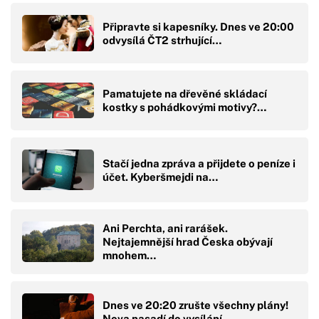
Připravte si kapesníky. Dnes ve 20:00
odvysílá ČT2 strhující…
Pamatujete na dřevěné skládací
kostky s pohádkovými motivy?…
Stačí jedna zpráva a přijdete o peníze i
účet. Kyberšmejdi na…
Ani Perchta, ani rarášek.
Nejtajemnější hrad Česka obývají
mnohem…
Dnes ve 20:20 zrušte všechny plány!
Nova nasadí do vysílání…