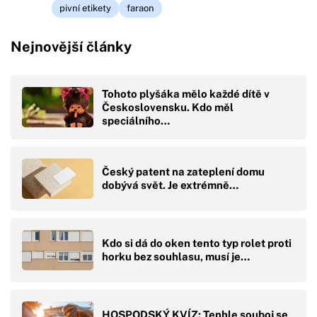
pivní etikety
faraon
Nejnovější články
Tohoto plyšáka mělo každé dítě v
Československu. Kdo měl
speciálního…
Český patent na zateplení domu
dobývá svět. Je extrémně…
Kdo si dá do oken tento typ rolet proti
horku bez souhlasu, musí je…
HOSPODSKÝ KVÍZ: Tenhle souboj se