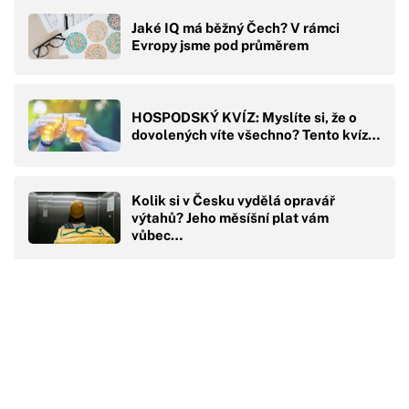
Jaké IQ má běžný Čech? V rámci
Evropy jsme pod průměrem
HOSPODSKÝ KVÍZ: Myslíte si, že o
dovolených víte všechno? Tento kvíz…
Kolik si v Česku vydělá opravář
výtahů? Jeho měsíšní plat vám
vůbec…