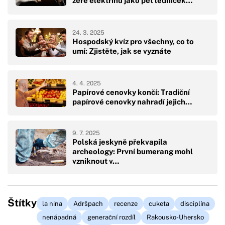
žere elektřinu jako pět ledniček…
24. 3. 2025
Hospodský kvíz pro všechny, co to
umí: Zjistěte, jak se vyznáte
4. 4. 2025
Papírové cenovky končí: Tradiční
papírové cenovky nahradí jejich…
9. 7. 2025
Polská jeskyně překvapila
archeology: První bumerang mohl
vzniknout v…
Štítky
la nina
Adršpach
recenze
cuketa
disciplína
nenápadná
generační rozdíl
Rakousko-Uhersko