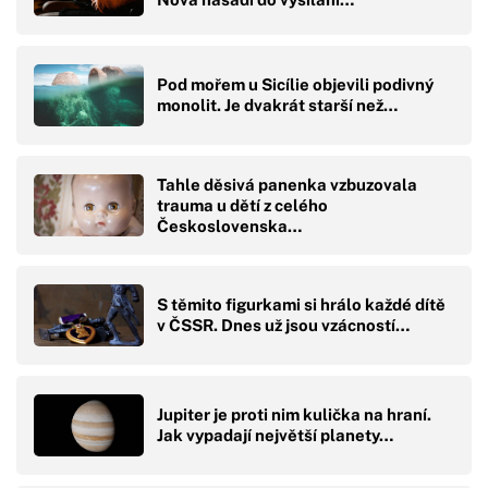
Pod mořem u Sicílie objevili podivný
monolit. Je dvakrát starší než…
Tahle děsivá panenka vzbuzovala
trauma u dětí z celého
Československa…
S těmito figurkami si hrálo každé dítě
v ČSSR. Dnes už jsou vzácností…
Jupiter je proti nim kulička na hraní.
Jak vypadají největší planety…