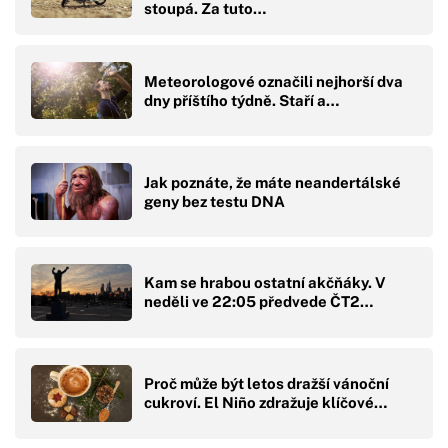
stoupá. Za tuto…
Meteorologové označili nejhorší dva
dny příštího týdně. Staří a…
Jak poznáte, že máte neandertálské
geny bez testu DNA
Kam se hrabou ostatní akčňáky. V
neděli ve 22:05 předvede ČT2…
Proč může být letos dražší vánoční
cukroví. El Niño zdražuje klíčové…