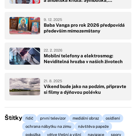
a andělská křídla: Symbolika,…
9. 12. 2025
Baba Vanga pro rok 2026 předpovídá
především mimozemštany
22. 2. 2026
Mobilní telefony a elektrosmog:
Neviditelná hrozba v našich životech
21. 8. 2025
Víkend bude jako na podzim, připravte
si filmy a dýňovou polévku
Štítky
řidič
první televizor
mediální obraz
osídlení
ochrana nábytku na zimu
návštěva papeže
pokožka
větve třešní a višní
navigace
spory