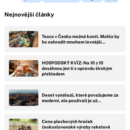
Nejnovější články
Tesco v Česku možná končí. Mohla by
ho nahradit mnohem levnější…
HOSPODSKÝ KVÍZ: Na 10 z 10
dosáhnou jen ti s opravdu širokým
přehledem
Deset vynálezů, které považujeme za
moderní, ale používali je už…
Cena plechových hraček
československé výroby raketově