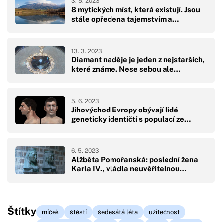
3. 5. 2023
8 mytických míst, která existují. Jsou
stále opředena tajemstvím a…
13. 3. 2023
Diamant naděje je jeden z nejstarších,
které známe. Nese sebou ale…
5. 6. 2023
Jihovýchod Evropy obývají lidé
geneticky identičtí s populací ze…
6. 5. 2023
Alžběta Pomořanská: poslední žena
Karla IV., vládla neuvěřitelnou…
Štítky
míček
štěstí
šedesátá léta
užitečnost