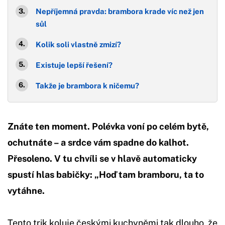
Nepříjemná pravda: brambora krade víc než jen
sůl
Kolik soli vlastně zmizí?
Existuje lepší řešení?
Takže je brambora k ničemu?
Znáte ten moment. Polévka voní po celém bytě,
ochutnáte – a srdce vám spadne do kalhot.
Přesoleno. V tu chvíli se v hlavě automaticky
spustí hlas babičky: „Hoď tam bramboru, ta to
vytáhne.
Tento trik koluje českými kuchyněmi tak dlouho, že