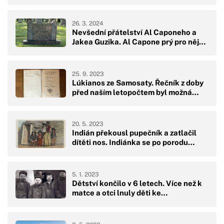
26. 3. 2024
Nevšední přátelství Al Caponeho a
Jakea Guzika. Al Capone prý pro něj…
25. 9. 2023
Lúkianos ze Samosaty. Řečník z doby
před naším letopočtem byl možná…
20. 5. 2023
Indián překousl pupečník a zatlačil
dítěti nos. Indiánka se po porodu…
5. 1. 2023
Dětství končilo v 6 letech. Více než k
matce a otci lnuly děti ke…