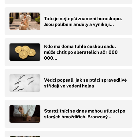
Toto je nejlepší znamení horoskopu.
Jsou políbení anděly a vynikají…
Kdo má doma tuhle českou sadu,
může chtít po sběratelích až 1 000
000…
Vědci popsali, jak se ptáci spravedlivě
střídají ve vedení hejna
Starožitníci se dnes mohou utlouci po
starých hmoždířích. Bronzový…