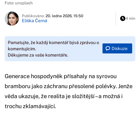
Foto: unsplash
Publikováno:
20. ledna 2026, 15:50
4 min
Eliška Černá
Pamatujte, že každý komentář bývá zprávou o
Diskuze
komentujícím.
Děkujeme za vaše komentáře.
Generace hospodyněk přísahaly na syrovou
bramboru jako záchranu přesolené polévky. Jenže
věda ukazuje, že realita je složitější – a možná i
trochu zklamávající.
Začátek reklamy
Konec reklamy