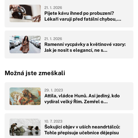
21. 1. 2026
Pijete kávu ihned po probuzení?
Lékaři varují před fatální chybou,…
21. 1. 2026
Ramenní vycpávky a květinové vzory:
Jak je nosit s elegancí, ne s…
Možná jste zmeškali
29. 1. 2023
Attila, vládce Hunů. Asi jediný, kdo
vydíral velký Řím. Zemřel o…
10. 7. 2023
Šokující objev v uších neandrtálců:
Tohle přepisuje učebnice dějepisu