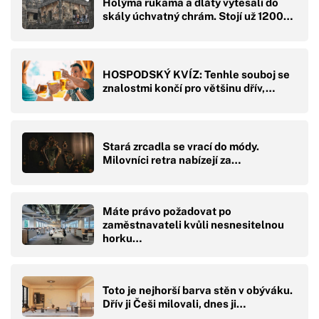
Holýma rukama a dláty vytesali do
skály úchvatný chrám. Stojí už 1200…
HOSPODSKÝ KVÍZ: Tenhle souboj se
znalostmi končí pro většinu dřív,…
Stará zrcadla se vrací do módy.
Milovníci retra nabízejí za…
Máte právo požadovat po
zaměstnavateli kvůli nesnesitelnou
horku…
Toto je nejhorší barva stěn v obýváku.
Dřív ji Češi milovali, dnes ji…