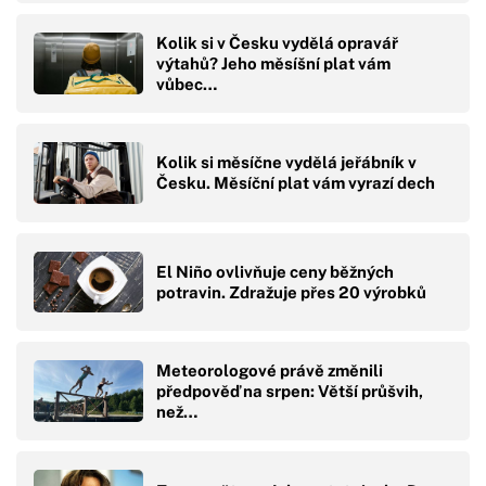
Kolik si v Česku vydělá opravář
výtahů? Jeho měsíšní plat vám
vůbec…
Kolik si měsíčne vydělá jeřábník v
Česku. Měsíční plat vám vyrazí dech
El Niño ovlivňuje ceny běžných
potravin. Zdražuje přes 20 výrobků
Meteorologové právě změnili
předpověď na srpen: Větší průšvih,
než…