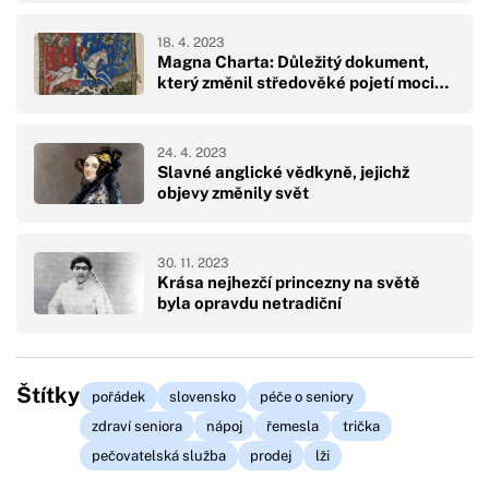
18. 4. 2023
Magna Charta: Důležitý dokument,
který změnil středověké pojetí moci…
24. 4. 2023
Slavné anglické vědkyně, jejichž
objevy změnily svět
30. 11. 2023
Krása nejhezčí princezny na světě
byla opravdu netradiční
Štítky
pořádek
slovensko
péče o seniory
zdraví seniora
nápoj
řemesla
trička
pečovatelská služba
prodej
lži