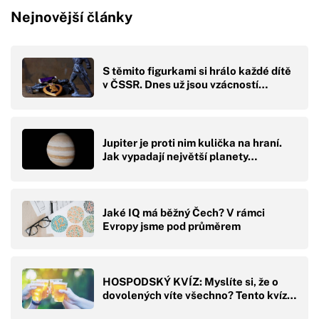
Nejnovější články
S těmito figurkami si hrálo každé dítě
v ČSSR. Dnes už jsou vzácností…
Jupiter je proti nim kulička na hraní.
Jak vypadají největší planety…
Jaké IQ má běžný Čech? V rámci
Evropy jsme pod průměrem
HOSPODSKÝ KVÍZ: Myslíte si, že o
dovolených víte všechno? Tento kvíz…