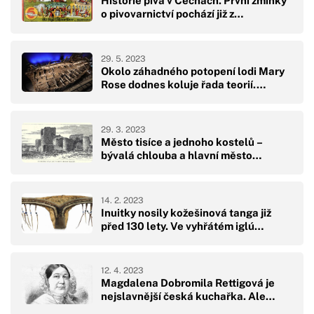
Historie piva v Čechách. První zmínky
o pivovarnictví pochází již z…
29. 5. 2023
Okolo záhadného potopení lodi Mary
Rose dodnes koluje řada teorií.…
29. 3. 2023
Město tisíce a jednoho kostelů –
bývalá chlouba a hlavní město…
14. 2. 2023
Inuitky nosily kožešinová tanga již
před 130 lety. Ve vyhřátém iglú…
12. 4. 2023
Magdalena Dobromila Rettigová je
nejslavnější česká kuchařka. Ale…