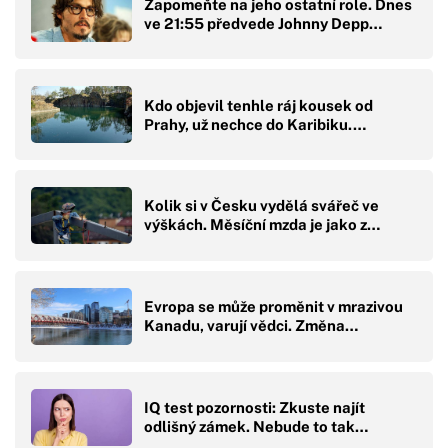
Zapomeňte na jeho ostatní role. Dnes
ve 21:55 předvede Johnny Depp…
Kdo objevil tenhle ráj kousek od
Prahy, už nechce do Karibiku.…
Kolik si v Česku vydělá svářeč ve
výškách. Měsíční mzda je jako z…
Evropa se může proměnit v mrazivou
Kanadu, varují vědci. Změna…
IQ test pozornosti: Zkuste najít
odlišný zámek. Nebude to tak…