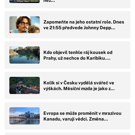
než…
Zapomeňte na jeho ostatní role. Dnes
ve 21:55 předvede Johnny Depp…
Kdo objevil tenhle ráj kousek od
Prahy, už nechce do Karibiku.…
Kolik si v Česku vydělá svářeč ve
výškách. Měsíční mzda je jako z…
Evropa se může proměnit v mrazivou
Kanadu, varují vědci. Změna…