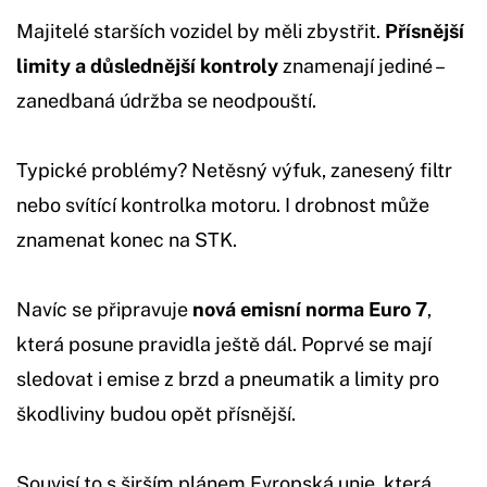
Majitelé starších vozidel by měli zbystřit.
Přísnější
limity a důslednější kontroly
znamenají jediné –
zanedbaná údržba se neodpouští.
Typické problémy? Netěsný výfuk, zanesený filtr
nebo svítící kontrolka motoru. I drobnost může
znamenat konec na STK.
Navíc se připravuje
nová emisní norma Euro 7
,
která posune pravidla ještě dál. Poprvé se mají
sledovat i emise z brzd a pneumatik a limity pro
škodliviny budou opět přísnější.
Souvisí to s širším plánem Evropská unie, která