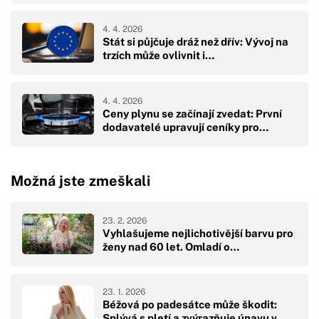
4. 4. 2026
Stát si půjčuje dráž než dřív: Vývoj na
trzích může ovlivnit i…
4. 4. 2026
Ceny plynu se začínají zvedat: První
dodavatelé upravují ceníky pro…
Možná jste zmeškali
23. 2. 2026
Vyhlašujeme nejlichotivější barvu pro
ženy nad 60 let. Omladí o…
23. 1. 2026
Béžová po padesátce může škodit:
Splývá s pletí a zvýrazňuje únavu v…