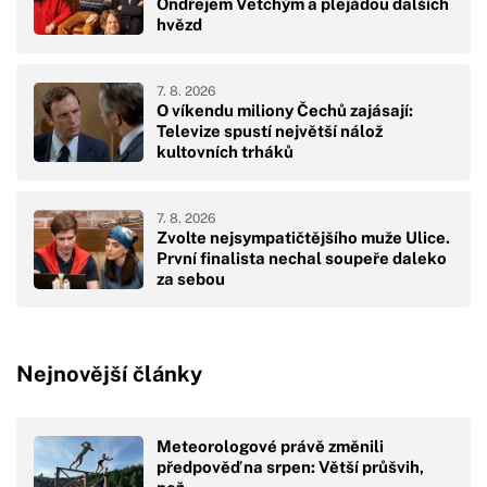
Ondřejem Vetchým a plejádou dalších
hvězd
7. 8. 2026
O víkendu miliony Čechů zajásají:
Televize spustí největší nálož
kultovních trháků
7. 8. 2026
Zvolte nejsympatičtějšího muže Ulice.
První finalista nechal soupeře daleko
za sebou
Nejnovější články
Meteorologové právě změnili
předpověď na srpen: Větší průšvih,