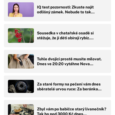
IQ test pozornosti: Zkuste najít
odlišný zámek. Nebude to tak…
Sousedka v chatařské osadě si
stěžuje, že jí děti obírají rybíz.…
Tuhle dvojici prostě musíte milovat.
Dnes ve 20:20 vytáhne Nova…
Za staré formy na pečení vám dnes
sběratelé urvou ruce: Za beránka…
Zbyl vám po babičce starý lívanečník?
Tak ho pod 3000 Kč dnes…