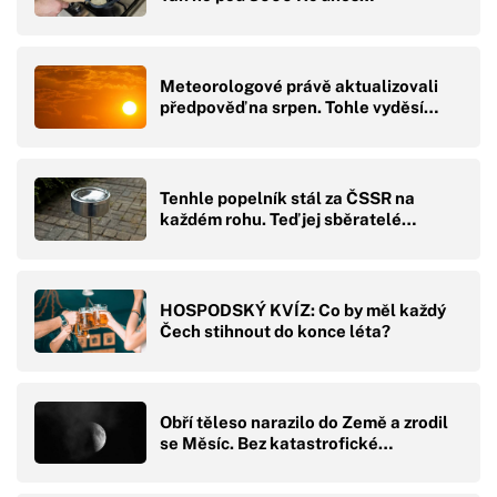
Meteorologové právě aktualizovali
předpověď na srpen. Tohle vyděsí…
Tenhle popelník stál za ČSSR na
každém rohu. Teď jej sběratelé…
HOSPODSKÝ KVÍZ: Co by měl každý
Čech stihnout do konce léta?
Obří těleso narazilo do Země a zrodil
se Měsíc. Bez katastrofické…