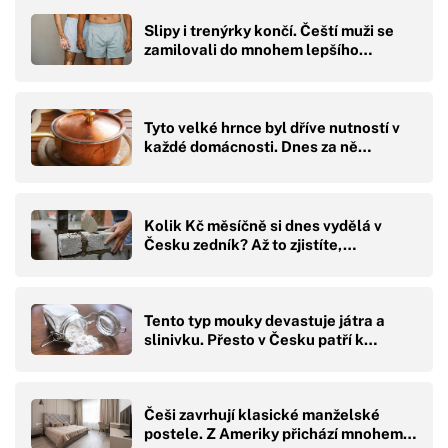
Slipy i trenýrky končí. Čeští muži se
zamilovali do mnohem lepšího…
Tyto velké hrnce byl dříve nutností v
každé domácnosti. Dnes za ně…
Kolik Kč měsíčně si dnes vydělá v
Česku zedník? Až to zjistíte,…
Tento typ mouky devastuje játra a
slinivku. Přesto v Česku patří k…
Češi zavrhují klasické manželské
postele. Z Ameriky přichází mnohem…