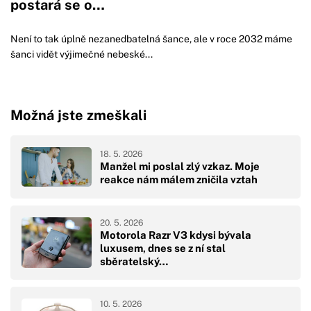
postará se o…
Není to tak úplně nezanedbatelná šance, ale v roce 2032 máme
šanci vidět výjimečné nebeské...
Možná jste zmeškali
18. 5. 2026
Manžel mi poslal zlý vzkaz. Moje
reakce nám málem zničila vztah
20. 5. 2026
Motorola Razr V3 kdysi bývala
luxusem, dnes se z ní stal
sběratelský…
10. 5. 2026