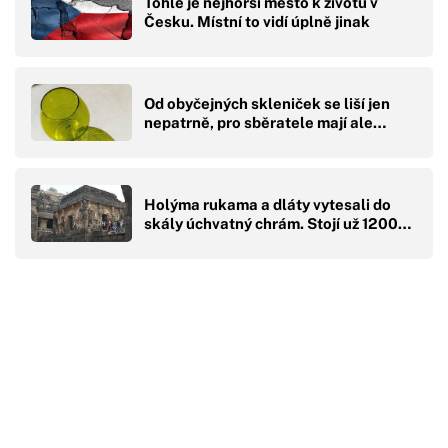
Tohle je nejhorší město k životu v
Česku. Místní to vidí úplně jinak
Od obyčejných skleniček se liší jen
nepatrně, pro sběratele mají ale…
Holýma rukama a dláty vytesali do
skály úchvatný chrám. Stojí už 1200…