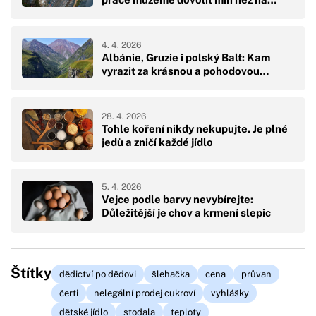
4. 4. 2026
Albánie, Gruzie i polský Balt: Kam
vyrazit za krásnou a pohodovou…
28. 4. 2026
Tohle koření nikdy nekupujte. Je plné
jedů a zničí každé jídlo
5. 4. 2026
Vejce podle barvy nevybírejte:
Důležitější je chov a krmení slepic
Štítky
dědictví po dědovi
šlehačka
cena
průvan
čerti
nelegální prodej cukroví
vyhlášky
dětské jídlo
stodala
teploty