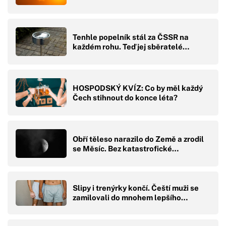
Tenhle popelník stál za ČSSR na
každém rohu. Teď jej sběratelé…
HOSPODSKÝ KVÍZ: Co by měl každý
Čech stihnout do konce léta?
Obří těleso narazilo do Země a zrodil
se Měsíc. Bez katastrofické…
Slipy i trenýrky končí. Čeští muži se
zamilovali do mnohem lepšího…