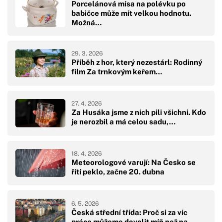
Porcelánová mísa na polévku po
babičce může mít velkou hodnotu.
Možná…
29. 3. 2026
Příběh z hor, který nezestárl: Rodinný
film Za trnkovým keřem…
27. 4. 2026
Za Husáka jsme z nich pili všichni. Kdo
je nerozbil a má celou sadu,…
18. 4. 2026
Meteorologové varují: Na Česko se
řítí peklo, začne 20. dubna
6. 5. 2026
Česká střední třída: Proč si za víc
práce můžeme dovolit míň než na…