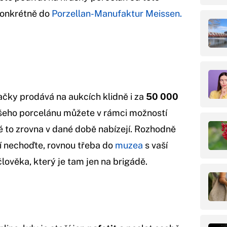
konkrétně do
Porzellan-Manufaktur Meissen.
čky prodává na aukcích klidně i za
50 000
šeho porcelánu můžete v rámci možností
é to zrovna v dané době nabízejí. Rozhodně
 nechoďte, rovnou třeba do
muzea
s vaší
lověka, který je tam jen na brigádě.