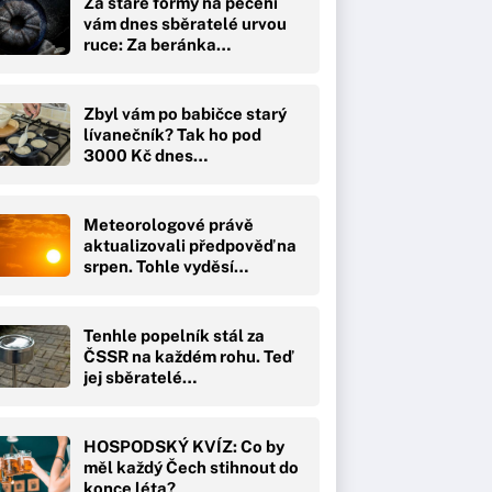
Za staré formy na pečení
vám dnes sběratelé urvou
ruce: Za beránka…
Zbyl vám po babičce starý
lívanečník? Tak ho pod
3000 Kč dnes…
Meteorologové právě
aktualizovali předpověď na
srpen. Tohle vyděsí…
Tenhle popelník stál za
ČSSR na každém rohu. Teď
jej sběratelé…
HOSPODSKÝ KVÍZ: Co by
měl každý Čech stihnout do
konce léta?