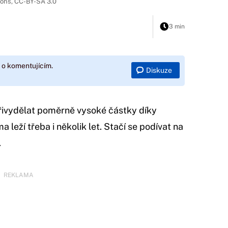
mons, CC-BY-SA 3.0
3 min
 o komentujícím.
Diskuze
řivydělat poměrně vysoké částky díky
 leží třeba i několik let. Stačí se podívat na
.
REKLAMA