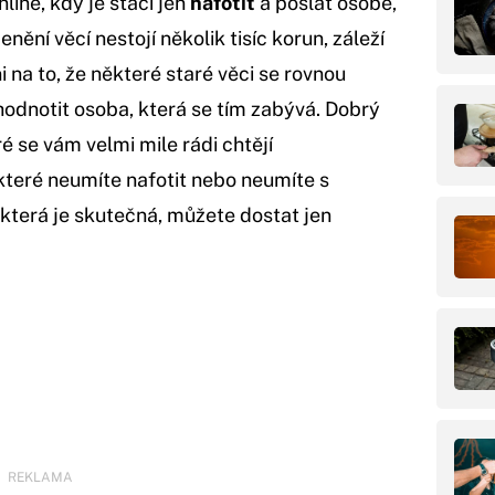
line, kdy je stačí jen
nafotit
a poslat osobě,
nění věcí nestojí několik tisíc korun, záleží
 na to, že některé staré věci se rovnou
hodnotit osoba, která se tím zabývá. Dobrý
é se vám velmi mile rádi chtějí
které neumíte nafotit nebo neumíte s
y, která je skutečná, můžete dostat jen
REKLAMA