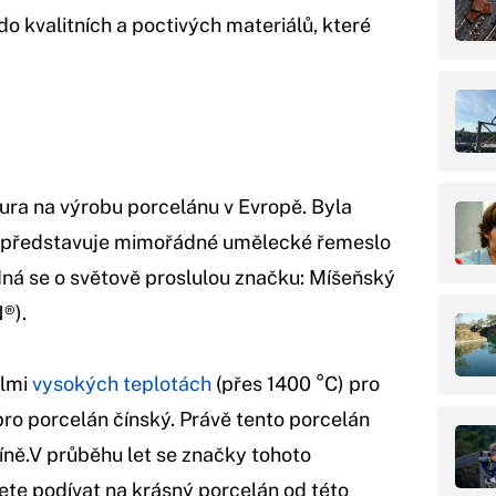
do kvalitních a poctivých materiálů, které
ura na výrobu porcelánu v Evropě. Byla
í a představuje mimořádné umělecké řemeslo
dná se o světově proslulou značku: Míšeňský
®).
elmi
vysokých teplotách
(přes 1400 °C) pro
 pro porcelán čínský. Právě tento porcelán
íně.V průběhu let se značky tohoto
ete podívat na krásný porcelán od této