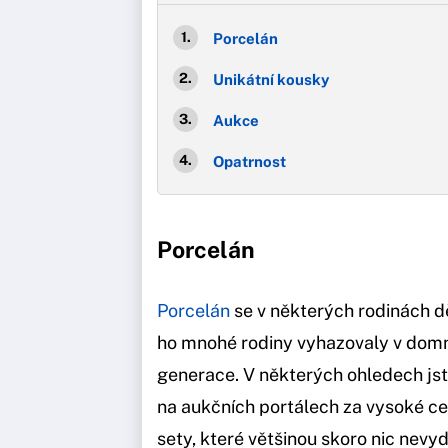
Porcelán
Unikátní kousky
Aukce
Opatrnost
Porcelán
Porcelán
se v některých rodinách dě
ho mnohé rodiny vyhazovaly v domněn
generace. V některých ohledech jste
na aukčních portálech za vysoké cen
sety, které většinou skoro nic nevyd