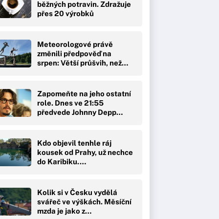
běžných potravin. Zdražuje
přes 20 výrobků
Meteorologové právě
změnili předpověď na
srpen: Větší průšvih, než…
Zapomeňte na jeho ostatní
role. Dnes ve 21:55
předvede Johnny Depp…
Kdo objevil tenhle ráj
kousek od Prahy, už nechce
do Karibiku.…
Kolik si v Česku vydělá
svářeč ve výškách. Měsíční
mzda je jako z…