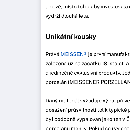
a nové, místo toho, aby investovala 
vydrží dlouhá léta.
Unikátní kousky
Právě
MEISSEN®
je první manufakt
založena už na začátku 18. stolet
a jedinečné exklusivní produkty. Je
porcelán (MEISSENER PORZELLAN
Daný materiál vyžaduje výpal při v
dosažení průsvitnosti tolik typické
byl podobně vypalován jako ten v Č
porcelánu měnily. Pokud se i vy chc