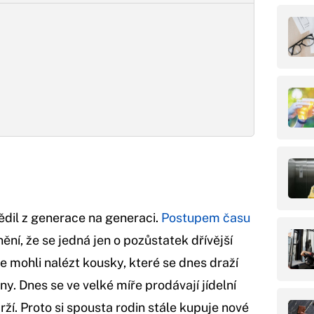
dil z generace na generaci.
Postupem času
í, že se jedná jen o pozůstatek dřívější
 mohli nalézt kousky, které se dnes draží
y. Dnes se ve velké míře prodávají jídelní
rží. Proto si spousta rodin stále kupuje nové