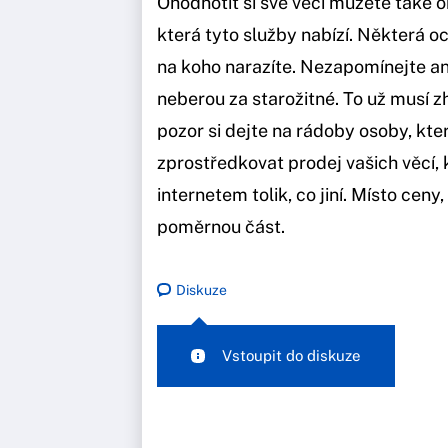
Ohodnotit si své věci můžete také on
která tyto služby nabízí. Některá oce
na koho narazíte. Nezapomínejte ani
neberou za starožitné. To už musí z
pozor si dejte na rádoby osoby, kter
zprostředkovat prodej vašich věcí, 
internetem tolik, co jiní. Místo cen
poměrnou část.
Diskuze
Vstoupit do diskuze