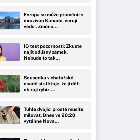
Evropa se může proměnit v
mrazivou Kanadu, varují
vědci. Změna…
IQ test pozornosti: Zkuste
najít odlišný zámek.
Nebude to tak…
Sousedka v chatařské
osadě si stěžuje, že jí děti
obírají rybíz.…
Tuhle dvojici prostě musíte
milovat. Dnes ve 20:20
vytáhne Nova…