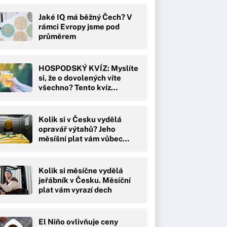
Jaké IQ má běžný Čech? V
rámci Evropy jsme pod
průměrem
HOSPODSKÝ KVÍZ: Myslíte
si, že o dovolených víte
všechno? Tento kvíz…
Kolik si v Česku vydělá
opravář výtahů? Jeho
měsíšní plat vám vůbec…
Kolik si měsíčne vydělá
jeřábník v Česku. Měsíční
plat vám vyrazí dech
El Niño ovlivňuje ceny