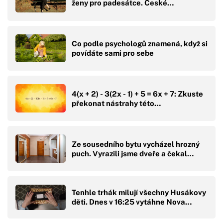
ženy pro padesátce. České…
Co podle psychologů znamená, když si
povídáte sami pro sebe
4(x + 2) - 3(2x - 1) + 5 = 6x + 7: Zkuste
překonat nástrahy této…
Ze sousedního bytu vycházel hrozný
puch. Vyrazili jsme dveře a čekal…
Tenhle trhák milují všechny Husákovy
děti. Dnes v 16:25 vytáhne Nova…