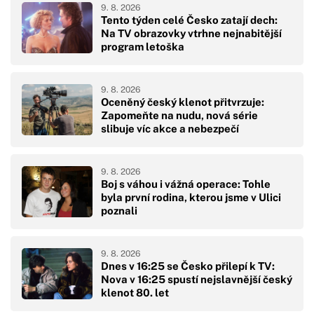
9. 8. 2026
Tento týden celé Česko zatají dech:
Na TV obrazovky vtrhne nejnabitější
program letoška
9. 8. 2026
Oceněný český klenot přitvrzuje:
Zapomeňte na nudu, nová série
slibuje víc akce a nebezpečí
9. 8. 2026
Boj s váhou i vážná operace: Tohle
byla první rodina, kterou jsme v Ulici
poznali
9. 8. 2026
Dnes v 16:25 se Česko přilepí k TV:
Nova v 16:25 spustí nejslavnější český
klenot 80. let