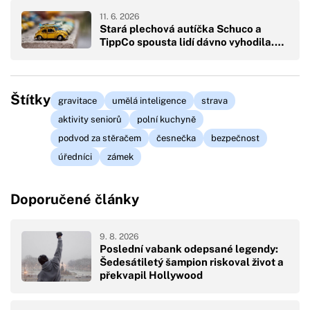
11. 6. 2026
Stará plechová autíčka Schuco a
TippCo spousta lidí dávno vyhodila.…
Štítky
gravitace
umělá inteligence
strava
aktivity seniorů
polní kuchyně
podvod za stěračem
česnečka
bezpečnost
úředníci
zámek
Doporučené články
9. 8. 2026
Poslední vabank odepsané legendy:
Šedesátiletý šampion riskoval život a
překvapil Hollywood