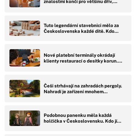
znalostmi končí pro většinu dřív,…
Tuto legendární stavebnici mělo za
Československa každé dítě. Kdo…
Nové platební terminály okrádají
klienty restaurací o desítky korun.…
Češi strhávají na zahradách pergoly.
Nahradí je zařízení mnohem…
Podobnou panenku měla každá
holčička v Československu. Kdo jí…