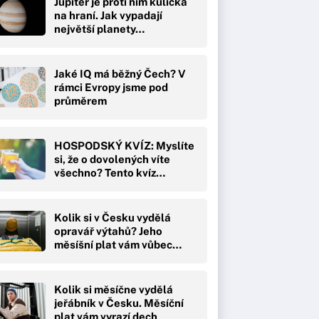
Jupiter je proti nim kulička
na hraní. Jak vypadají
největší planety…
Jaké IQ má běžný Čech? V
rámci Evropy jsme pod
průměrem
HOSPODSKÝ KVÍZ: Myslíte
si, že o dovolených víte
všechno? Tento kvíz…
Kolik si v Česku vydělá
opravář výtahů? Jeho
měsíšní plat vám vůbec…
Kolik si měsíčne vydělá
jeřábník v Česku. Měsíční
plat vám vyrazí dech