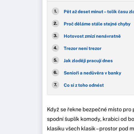
Pět až deset minut – tolik času z
Proč děláme stále stejné chyby
Hotovost zmizí nenávratně
Trezor není trezor
Jak zloději pracují dnes
Senioři a nedůvěra v banky
Co si z toho odnést
Když se řekne bezpečné místo pro pe
spodní šuplík komody, krabici od bo
klasiku všech klasik – prostor pod m