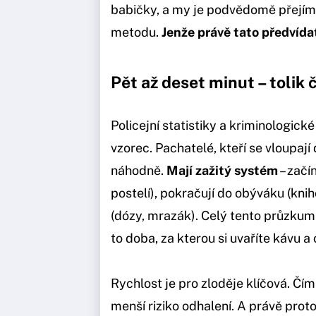
babičky, a my je podvědomě přejím
metodu.
Jenže právě tato předvída
Pět až deset minut – tolik
Policejní statistiky a kriminologic
vzorec. Pachatelé, kteří se vloupaj
náhodně.
Mají zažitý systém
– začí
postelí), pokračují do obýváku (knih
(dózy, mrazák). Celý tento průzkum 
to doba, za kterou si uvaříte kávu a
Rychlost je pro zloděje klíčová. Čím
menší riziko odhalení. A právě prot