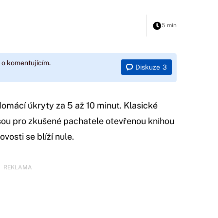
5 min
 o komentujícím.
Diskuze
3
omácí úkryty za 5 až 10 minut. Klasické
sou pro zkušené pachatele otevřenou knihou
vosti se blíží nule.
REKLAMA