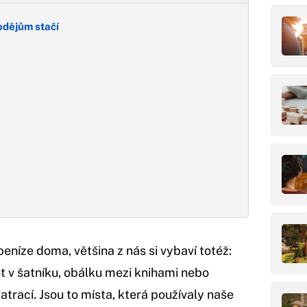
lodějům stačí
níze doma, většina z nás si vybaví totéž:
t v šatníku, obálku mezi knihami nebo
atrací. Jsou to místa, která používaly naše