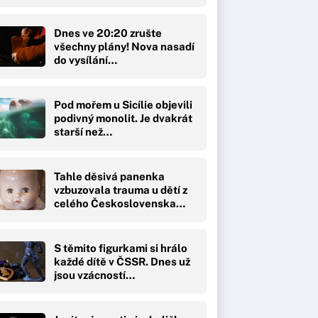
Dnes ve 20:20 zrušte
všechny plány! Nova nasadí
do vysílání…
Pod mořem u Sicílie objevili
podivný monolit. Je dvakrát
starší než…
Tahle děsivá panenka
vzbuzovala trauma u dětí z
celého Československa…
S těmito figurkami si hrálo
každé dítě v ČSSR. Dnes už
jsou vzácností…