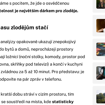
áme s pocitem, že jde o osvědčenou
telnost je největším dárkem pro zloděje.
 času zlodějům stačí
ké analýzy opakovaně ukazují znepokojivý
í do bytů a domů, neprocházejí prostory
nají ložnicí (noční stolky, komody, prostor pod
ovna, skříňky pod televizí) a končí v kuchyni
zvládnou za 5 až 10 minut. Pro představu: je
 odpovíte na pár zpráv v telefonu.
 kratší dobu stráví v cizím prostoru, tím
o se soustředí na místa, kde
statisticky