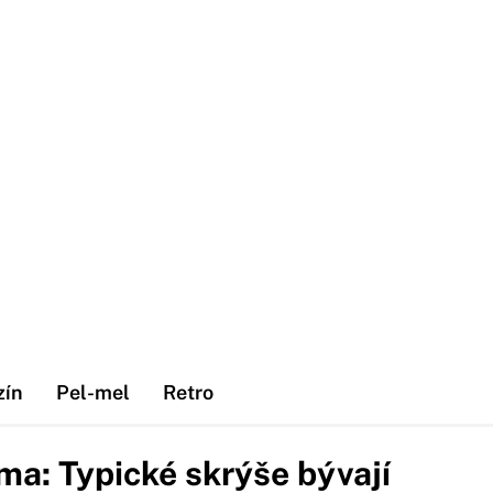
zín
Pel-mel
Retro
a: Typické skrýše bývají