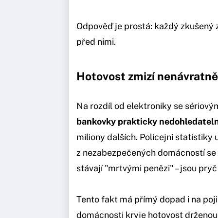
Odpověď je prostá: každý zkušený zl
před nimi.
Hotovost zmizí nenávratně
Na rozdíl od elektroniky se sériovým
bankovky prakticky nedohledatel
miliony dalších. Policejní statistiky
z nezabezpečených domácností se bl
stávají "mrtvými penězi" – jsou pryč 
Tento fakt má přímý dopad i na poji
domácnosti kryje hotovost drženou 