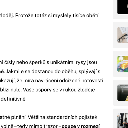
oděj. Protože totéž si myslely tisíce obětí
i čísly nebo šperků s unikátními rysy jsou
né
. Jakmile se dostanou do oběhu, splývají s
 ukazují, že míra navrácení odcizené hotovosti
íží nule. Vaše úspory se v rukou zloděje
definitivně.
stné plnění. Většina standardních pojistek
volně – tedy mimo trezor –
pouze v rozmezí