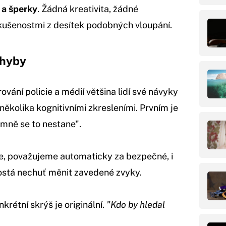
 a šperky
. Žádná kreativita, žádné
zkušenostmi z desítek podobných vloupání.
chyby
ování policie a médií většina lidí své návyky
několika kognitivními zkresleními. Prvním je
"mně se to nestane".
e, považujeme automaticky za bezpečné, i
rostá nechuť měnit zavedené zvyky.
nkrétní skrýš je originální.
"Kdo by hledal