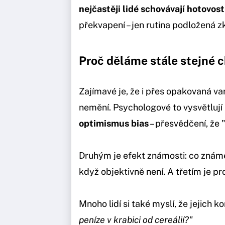
nejčastěji lidé schovávají hotovost
překvapení – jen rutina podložená 
Proč děláme stále stejné 
Zajímavé je, že i přes opakovaná var
nemění. Psychologové to vysvětlují 
optimismus bias
– přesvědčení, že 
Druhým je efekt známosti: co znám
když objektivně není. A třetím je p
Mnoho lidí si také myslí, že jejich ko
peníze v krabici od cereálií?"