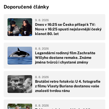
Doporučené články
9. 8. 2026
Dnes v 16:25 se Česko přilepí k TV:
Nova v 16:25 spustí nejslavnější český
klenot 80. let
8. 8. 2026
Legendární rodinný film Zachraňte
Willyho dostane remake. Známe
jména tvůrců i chystané změny
8. 8. 2026
Brutální retro fotokvíz: U 4. fotografie
z filmu Vlasty Buriana dostanou vaše
znalosti tvrdou ránu
8. 8. 2026