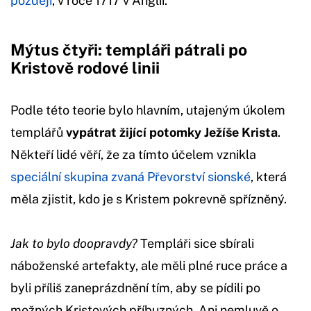
později
, v roce 1717 v Anglii.
Mýtus čtyři: templáři pátrali po
Kristově rodové linii
Podle této teorie bylo hlavním, utajeným úkolem
templářů
vypátrat žijící potomky Ježíše Krista
.
Někteří lidé věří, že za tímto účelem vznikla
speciální skupina zvaná Převorství sionské
, která
měla zjistit, kdo je s Kristem pokrevně spřízněný.
Jak to bylo doopravdy?
Templáři sice sbírali
náboženské artefakty, ale měli plné ruce práce a
byli příliš zaneprázdnění tím, aby se pídili po
možných Kristových příbuzných. Ani nemluvě o