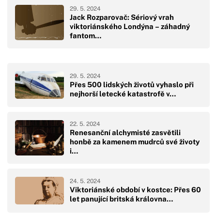
29. 5. 2024
Jack Rozparovač: Sériový vrah
viktoriánského Londýna – záhadný
fantom…
29. 5. 2024
Přes 500 lidských životů vyhaslo při
nejhorší letecké katastrofě v…
22. 5. 2024
Renesanční alchymisté zasvětili
honbě za kamenem mudrců své životy
i…
24. 5. 2024
Viktoriánské období v kostce: Přes 60
let panující britská královna…