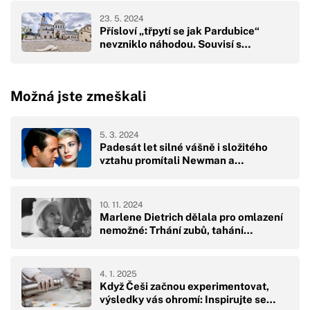
23. 5. 2024
Přísloví „třpytí se jak Pardubice“
nevzniklo náhodou. Souvisí s…
Možná jste zmeškali
5. 3. 2024
Padesát let silné vášně i složitého
vztahu promítali Newman a…
10. 11. 2024
Marlene Dietrich dělala pro omlazení
nemožné: Trhání zubů, tahání…
4. 1. 2025
Když Češi začnou experimentovat,
výsledky vás ohromí: Inspirujte se…