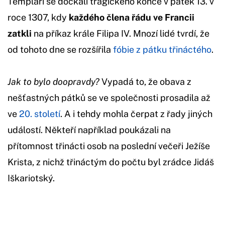
Templáři se dočkali tragického konce v pátek 13. v
roce 1307, kdy
každého člena řádu ve Francii
zatkli
na příkaz krále Filipa IV. Mnozí lidé tvrdí, že
od tohoto dne se rozšířila
fóbie z pátku třináctého
.
Jak to bylo doopravdy?
Vypadá to, že obava z
nešťastných pátků se ve společnosti prosadila až
ve
20. století
. A i tehdy mohla čerpat z řady jiných
událostí. Někteří například poukázali na
přítomnost třinácti osob na poslední večeři Ježíše
Krista, z nichž třináctým do počtu byl zrádce Jidáš
Iškariotský.