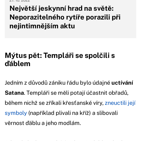
27. 10. 2022
Největší jeskynní hrad na světě:
Neporazitelného rytíře porazili při
nejintimnějším aktu
Mýtus pět: Templáři se spolčili s
ďáblem
Jedním z důvodů zániku řádu bylo údajné
uctívání
Satana
. Templáři se měli potají účastnit obřadů,
během nichž se zříkali křesťanské víry,
zneuctili její
symboly
(například plivali na kříž) a slibovali
věrnost ďáblu a jeho modlám.