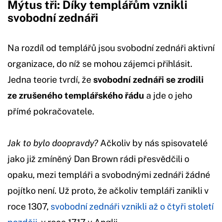
Mýtus tři: Díky templářům vznikli
svobodní zednáři
Na rozdíl od templářů jsou svobodní zednáři aktivní
organizace, do níž se mohou zájemci přihlásit.
Jedna teorie tvrdí, že
svobodní zednáři se zrodili
ze zrušeného templářského řádu
a jde o jeho
přímé pokračovatele.
Jak to bylo doopravdy?
Ačkoliv by nás spisovatelé
jako již zmíněný Dan Brown rádi přesvědčili o
opaku, mezi templáři a svobodnými zednáři žádné
pojítko není. Už proto, že ačkoliv templáři zanikli v
roce 1307,
svobodní zednáři vznikli až o čtyři století