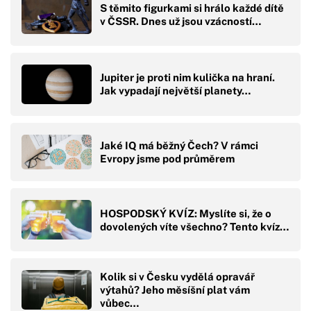
S těmito figurkami si hrálo každé dítě
v ČSSR. Dnes už jsou vzácností…
Jupiter je proti nim kulička na hraní.
Jak vypadají největší planety…
Jaké IQ má běžný Čech? V rámci
Evropy jsme pod průměrem
HOSPODSKÝ KVÍZ: Myslíte si, že o
dovolených víte všechno? Tento kvíz…
Kolik si v Česku vydělá opravář
výtahů? Jeho měsíšní plat vám
vůbec…