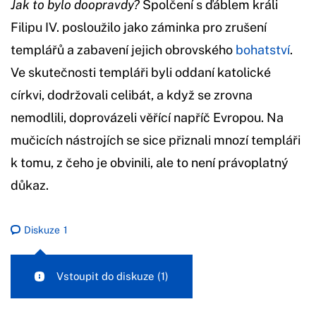
Jak to bylo doopravdy?
Spolčení s ďáblem králi
Filipu IV. posloužilo jako záminka pro zrušení
templářů a zabavení jejich obrovského
bohatství
.
Ve skutečnosti templáři byli oddaní katolické
církvi, dodržovali celibát, a když se zrovna
nemodlili, doprovázeli věřící napříč Evropou. Na
mučicích nástrojích se sice přiznali mnozí templáři
k tomu, z čeho je obvinili, ale to není právoplatný
důkaz.
Diskuze
1
Vstoupit do diskuze
(1)