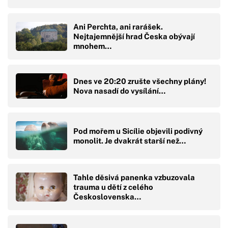
Ani Perchta, ani rarášek.
Nejtajemnější hrad Česka obývají
mnohem…
Dnes ve 20:20 zrušte všechny plány!
Nova nasadí do vysílání…
Pod mořem u Sicílie objevili podivný
monolit. Je dvakrát starší než…
Tahle děsivá panenka vzbuzovala
trauma u dětí z celého
Československa…