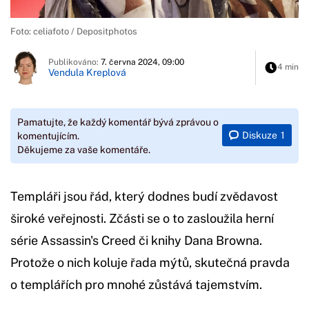
Foto: celiafoto / Depositphotos
Publikováno:
7. června 2024, 09:00
4 min
Vendula Kreplová
Pamatujte, že každý komentář bývá zprávou o
Diskuze
1
komentujícím.
Děkujeme za vaše komentáře.
Templáři jsou řád, který dodnes budí zvědavost
široké veřejnosti. Zčásti se o to zasloužila herní
série Assassin's Creed či knihy Dana Browna.
Protože o nich koluje řada mýtů, skutečná pravda
o templářích pro mnohé zůstává tajemstvím.