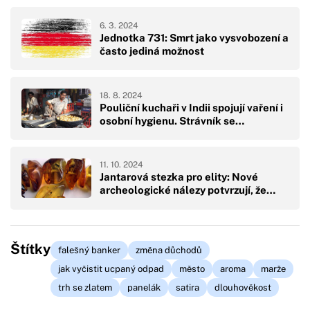
6. 3. 2024
Jednotka 731: Smrt jako vysvobození a
často jediná možnost
18. 8. 2024
Pouliční kuchaři v Indii spojují vaření i
osobní hygienu. Strávník se…
11. 10. 2024
Jantarová stezka pro elity: Nové
archeologické nálezy potvrzují, že…
Štítky
falešný banker
změna důchodů
jak vyčistit ucpaný odpad
město
aroma
marže
trh se zlatem
panelák
satira
dlouhověkost