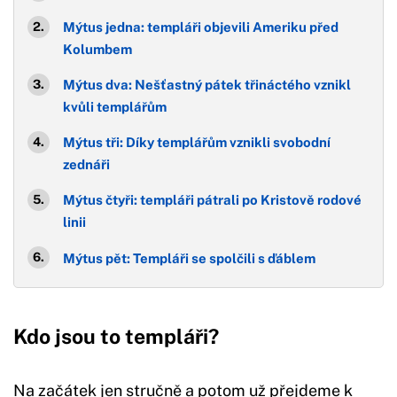
Mýtus jedna: templáři objevili Ameriku před
Kolumbem
Mýtus dva: Nešťastný pátek třináctého vznikl
kvůli templářům
Mýtus tři: Díky templářům vznikli svobodní
zednáři
Mýtus čtyři: templáři pátrali po Kristově rodové
linii
Mýtus pět: Templáři se spolčili s ďáblem
Kdo jsou to templáři?
Na začátek jen stručně a potom už přejdeme k