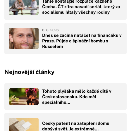
Tahle nostalgie rozpláče každého
Čecha. ČT zítra nasadí seriál, který za
socialismu hltaly všechny rodiny
8. 8. 2026
Dnes se začíná natáčet na finančáku v
Praze. Půjde o špinážní bombu s
Russelem
Nejnovější články
Tohoto plyšáka mělo každé dítě v
Československu. Kdo měl
speciálního…
Český patent na zateplení domu
dobývá svět. Je extrémně…