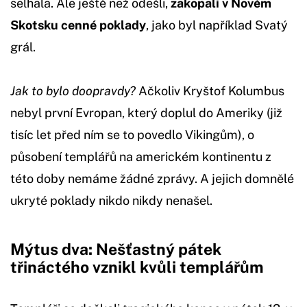
selhala. Ale ještě než odešli,
zakopali v Novém
Skotsku cenné poklady
, jako byl například Svatý
grál.
Jak to bylo doopravdy?
Ačkoliv Kryštof Kolumbus
nebyl první Evropan, který doplul do Ameriky (již
tisíc let před ním se to povedlo Vikingům), o
působení templářů na americkém kontinentu z
této doby nemáme žádné zprávy. A jejich domnělé
ukryté poklady nikdo nikdy nenašel.
Mýtus dva: Nešťastný pátek
třináctého vznikl kvůli templářům