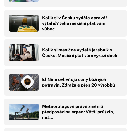
Kolik si v Česku vydělá opravář
výtahů? Jeho měsíšní plat vám
vůbec…
Kolik si měsíčne vydělá jeřábník v
Česku. Měsíční plat vám vyrazí dech
El Niño ovlivňuje ceny běžných
potravin. Zdražuje přes 20 výrobků
Meteorologové právě změnili
předpověď na srpen: Větší průšvih,
než…