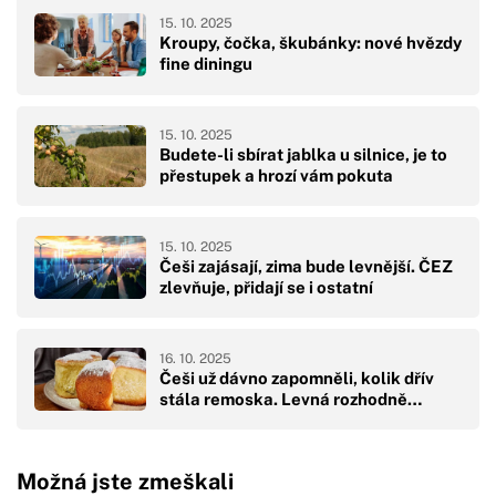
15. 10. 2025
Kroupy, čočka, škubánky: nové hvězdy
fine diningu
15. 10. 2025
Budete-li sbírat jablka u silnice, je to
přestupek a hrozí vám pokuta
15. 10. 2025
Češi zajásají, zima bude levnější. ČEZ
zlevňuje, přidají se i ostatní
16. 10. 2025
Češi už dávno zapomněli, kolik dřív
stála remoska. Levná rozhodně…
Možná jste zmeškali