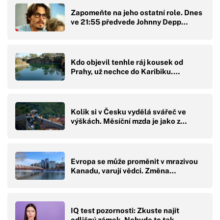
Zapomeňte na jeho ostatní role. Dnes
ve 21:55 předvede Johnny Depp…
Kdo objevil tenhle ráj kousek od
Prahy, už nechce do Karibiku.…
Kolik si v Česku vydělá svářeč ve
výškách. Měsíční mzda je jako z…
Evropa se může proměnit v mrazivou
Kanadu, varují vědci. Změna…
IQ test pozornosti: Zkuste najít
odlišný zámek. Nebude to tak…