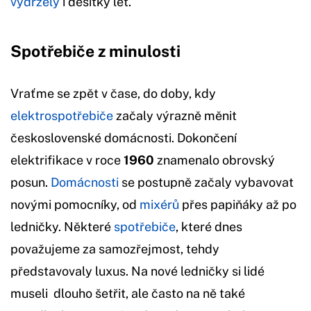
vydržely
i desítky let.
Spotřebiče z minulosti
Vraťme se zpět v čase, do doby, kdy
elektrospotřebiče
začaly výrazně měnit
československé domácnosti. Dokončení
elektrifikace v roce
1960
znamenalo obrovský
posun.
Domácnosti
se postupně začaly vybavovat
novými pomocníky, od
mixérů
přes papiňáky až po
ledničky. Některé
spotřebiče
, které dnes
považujeme za samozřejmost, tehdy
představovaly luxus. Na nové ledničky si lidé
museli dlouho šetřit, ale často na ně také