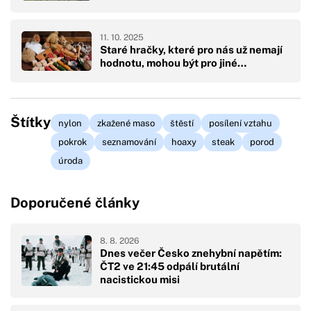
11. 10. 2025
Staré hračky, které pro nás už nemají
hodnotu, mohou být pro jiné…
Štítky
nylon
zkažené maso
štěstí
posílení vztahu
pokrok
seznamování
hoaxy
steak
porod
úroda
Doporučené články
8. 8. 2026
Dnes večer Česko znehybní napětím:
ČT2 ve 21:45 odpálí brutální
nacistickou misi