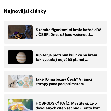
Nejnovější články
S těmito figurkami si hrálo každé dítě
v ČSSR. Dnes už jsou vzácností…
Jupiter je proti nim kulička na hraní.
Jak vypadají největší planety…
Jaké IQ má běžný Čech? V rámci
Evropy jsme pod průměrem
HOSPODSKÝ KVÍZ: Myslíte si, že o
dovolených víte všechno? Tento kvíz…