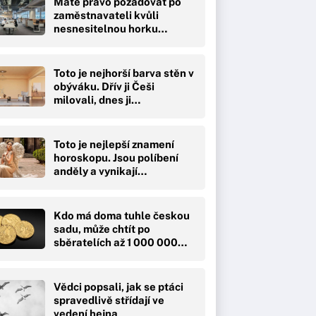
Máte právo požadovat po
zaměstnavateli kvůli
nesnesitelnou horku…
Toto je nejhorší barva stěn v
obýváku. Dřív ji Češi
milovali, dnes ji…
Toto je nejlepší znamení
horoskopu. Jsou políbení
anděly a vynikají…
Kdo má doma tuhle českou
sadu, může chtít po
sběratelích až 1 000 000…
Vědci popsali, jak se ptáci
spravedlivě střídají ve
vedení hejna