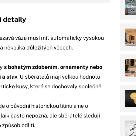
í detaily
á rezavá váza musí mít automaticky vysokou
na několika důležitých věcech.
sy
s bohatým zdobením, ornamenty nebo
í a stav
. U sběratelů mají velkou hodnotu
ntické kusy, které se dochovaly společně.
e o původní historickou litinu a ne o
laik často nepozná, ale sběratelé sledují
 způsob odlití.