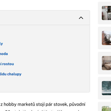
ly
ýhoda
í rostou
klidu chalupy
 hobby marketů stojí pár stovek, původní