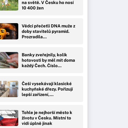
na světě. V Česku ho nosí
10 400 žen
Vědci přečetli DNA muže z
doby stavitelů pyramid.
Prozradila…
Banky zveřejnily, kolik
hotovosti by měl mít doma
každý Čech. Číslo…
Češi vysekávají klasické
kuchyňské dřezy. Pořizují
lepší zařízení,…
Tohle je nejhorší město k
životu v Česku. Místní to
vidí úplně jinak