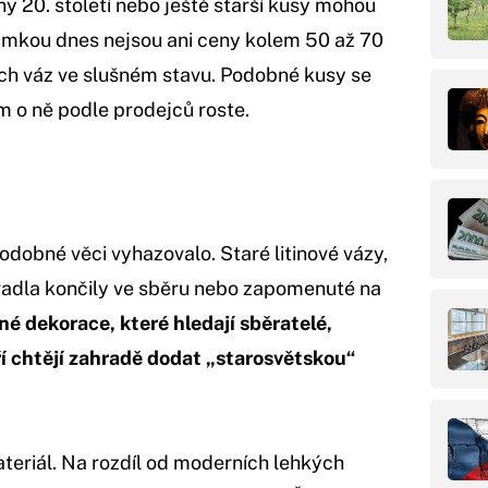
iny 20. století nebo ještě starší kusy mohou
ýjimkou dnes nejsou ani ceny kolem 50 až 70
kých váz ve slušném stavu. Podobné kusy se
em o ně podle prodejců roste.
podobné věci vyhazovalo. Staré litinové vázy,
adla končily ve sběru nebo zapomenuté na
é dekorace, které hledají sběratelé,
teří chtějí zahradě dodat „starosvětskou“
ateriál. Na rozdíl od moderních lehkých