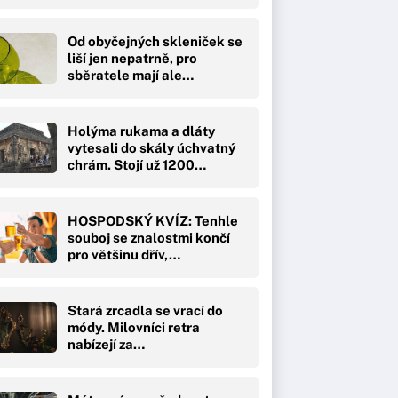
Od obyčejných skleniček se
liší jen nepatrně, pro
sběratele mají ale…
Holýma rukama a dláty
vytesali do skály úchvatný
chrám. Stojí už 1200…
HOSPODSKÝ KVÍZ: Tenhle
souboj se znalostmi končí
pro většinu dřív,…
Stará zrcadla se vrací do
módy. Milovníci retra
nabízejí za…