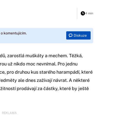
4 min
 o komentujícím.
Diskuze
odů, zarostlá muškáty a mechem. Těžká,
erou už nikdo moc nevnímal. Pro jednu
ce, pro druhou kus starého harampádí, které
ředměty ale dnes zažívají návrat. A některé
žitností prodávají za částky, které by ještě
REKLAMA