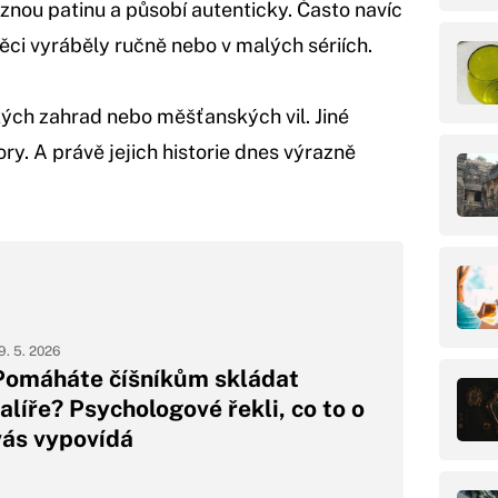
aznou patinu a působí autenticky. Často navíc
ěci vyráběly ručně nebo v malých sériích.
ých zahrad nebo měšťanských vil. Jiné
y. A právě jejich historie dnes výrazně
9. 5. 2026
Pomáháte číšníkům skládat
talíře? Psychologové řekli, co to o
vás vypovídá