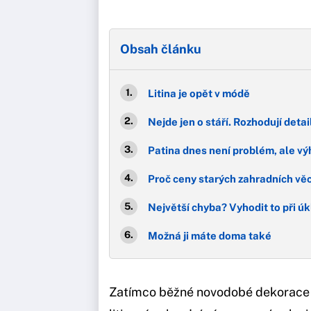
Obsah článku
Litina je opět v módě
Nejde jen o stáří. Rozhodují detai
Patina dnes není problém, ale v
Proč ceny starých zahradních věc
Největší chyba? Vyhodit to při ú
Možná ji máte doma také
Zatímco běžné novodobé dekorace z