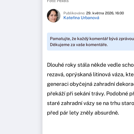
Foto: Pexels
Publikováno:
29. května 2026, 16:00
Kateřina Urbanová
Pamatujte, že každý komentář bývá zprávou
Děkujeme za vaše komentáře.
Dlouhé roky stála někde vedle sch
rezavá, oprýskaná litinová váza, kt
generaci obyčejná zahradní dekora
překáží při sekání trávy. Podobné p
staré zahradní vázy se na trhu staro
před pár lety zněly absurdně.