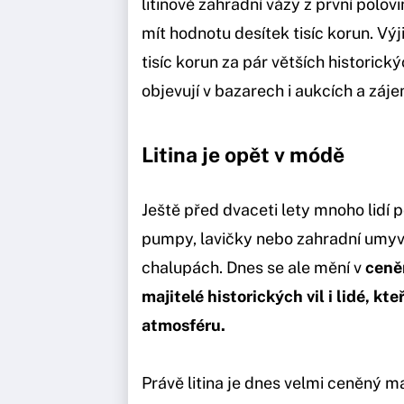
litinové zahradní vázy z první polov
mít hodnotu desítek tisíc korun. V
tisíc korun za pár větších historic
objevují v bazarech i aukcích a záj
Litina je opět v módě
Ještě před dvaceti lety mnoho lidí 
pumpy, lavičky nebo zahradní umyv
chalupách. Dnes se ale mění v
ceněn
majitelé historických vil i lidé, k
atmosféru.
Právě litina je dnes velmi ceněný m