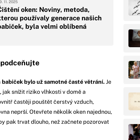
9. 11. 2025
Čištění oken: Noviny, metoda,
kterou používaly generace našich
babiček, byla velmi oblíbená
nepodceňujte
 babiček bylo už samotné časté větrání.
Je
jak snížit riziko vlhkosti v domě a
vnitř častěji pouštět čerstvý vzduch,
vna neprší. Otevřete několik oken najednou,
y pak trvat dlouho, než začnete pozorovat