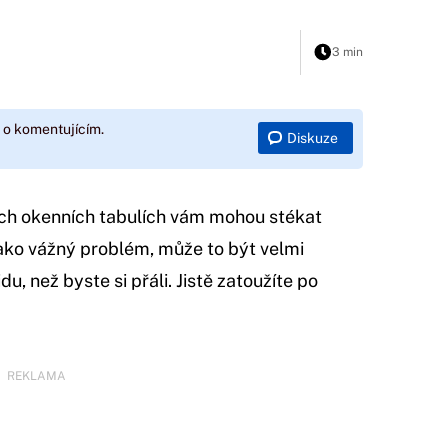
3 min
 o komentujícím.
Diskuze
ých okenních tabulích vám mohou stékat
jako vážný problém, může to být velmi
du, než byste si přáli. Jistě zatoužíte po
REKLAMA