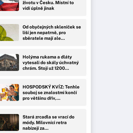
životu v Česku. Místní to
vidí úplně jinak
Od obyčejných skleniček se
liší jen nepatrně, pro
sběratele mají ale…
Holýma rukama a dláty
vytesali do skály úchvatný
chrám. Stojí už 1200…
HOSPODSKÝ KVÍZ: Tenhle
souboj se znalostmi končí
pro většinu dřív,…
Stará zrcadla se vrací do
módy. Milovníci retra
nabízejí za…