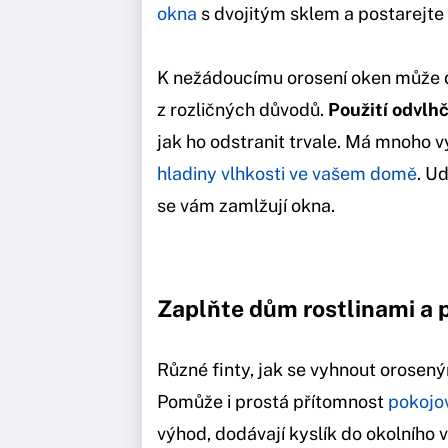
okna
s dvojitým sklem a postarejte 
K nežádoucímu orosení oken může d
z rozličných důvodů.
Použití odvlh
jak ho odstranit trvale. Má mnoho vy
hladiny vlhkosti ve vašem domě
. U
se vám zamlžují okna.
Zaplňte dům rostlinami a 
Různé finty, jak se vyhnout orosen
Pomůže i prostá přítomnost
pokojov
výhod, dodávají kyslík do okolního v