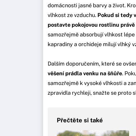
domácnosti jasné barvy a život. K
vlhkost ze vzduchu.
Pokud si tedy 
postavte pokojovou rostlinu právě 
samozřejmě absorbují vlhkost lépe n
kapradiny a orchideje milují vlhký 
Dalším doporučením, které se ovšem
věšení prádla venku na šňůře
. Pok
samozřejmě k vysoké vlhkosti a z
zpravidla rychleji, snažte se proto 
Přečtěte si také