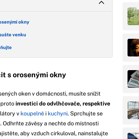
rosenými okny
 sušte venku
eňujte
čit s orosenými okny
sených oken v domácnosti, musíte snížit
e proto
investici do odvlhčovače, respektive
ilátory v
koupelně
i
kuchyni
. Sprchujte se
e. Odhrňte závěsy a nechte do místnosti
jistěte, aby vzduch cirkuloval, nainstalujte