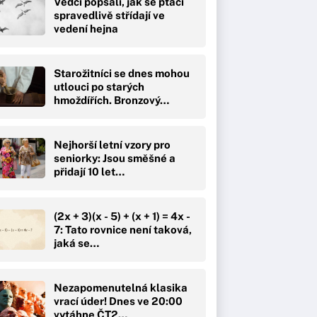
Vědci popsali, jak se ptáci
spravedlivě střídají ve
vedení hejna
Starožitníci se dnes mohou
utlouci po starých
hmoždířích. Bronzový…
Nejhorší letní vzory pro
seniorky: Jsou směšné a
přidají 10 let…
(2x + 3)(x - 5) + (x + 1) = 4x -
7: Tato rovnice není taková,
jaká se…
Nezapomenutelná klasika
vrací úder! Dnes ve 20:00
vytáhne ČT2…