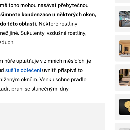
romě toho mohou nasávat přebytečnou
všimnete kondenzace u některých oken,
do této oblasti.
Některé rostliny
ež jiné. Sukulenty, vzdušné rostliny,
vzduch.
 hůře uplatňuje v zimních měsících, je
ud
sušíte oblečení
uvnitř, přispívá to
amlženým oknům. Venku schne prádlo
sladit praní se slunečnými dny.