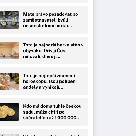
Máte právo požadovat po
zaměstnavateli kvůli
nesnesitelnou horku…
Toto je nejhorší barva stěn v
obýváku. Dřív ji Češi
milovali, dnes ji…
Toto je nejlepší znamení
horoskopu. Jsou políbení
anděly a vynikají…
Kdo má doma tuhle českou
sadu, může chtít po
sběratelích až 1 000 000…