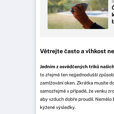
2
Větrejte často a vlhkost 
Jedním z osvědčených triků našich
to zřejmě ten nejjednodušší způsob, 
zamlžování oken. Zkrátka musíte do
samozřejmě v případě, že venku zro
aby vzduch dobře proudil. Nemělo b
kýžené výsledky.