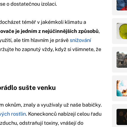
se o dostatečnou izolaci.
ocházet téměř v jakémkoli klimatu a
čovače je jedním z nejúčinnějších způsobů
,
užití, ale tím hlavním je právě
snižování
držujte ho zapnutý vždy, když si všimnete, že
prádlo sušte venku
ým oknům, znaly a využívaly už naše babičky.
ých rostlin
. Koneckonců nabízejí celou řadu
zduchu, odstraňují toxiny, vnášejí do