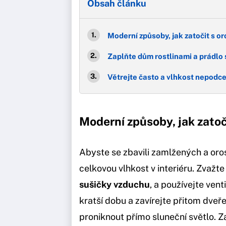
Obsah článku
Moderní způsoby, jak zatočit s o
Zaplňte dům rostlinami a prádlo
Větrejte často a vlhkost nepodc
Moderní způsoby, jak zato
Abyste se zbavili zamlžených a oro
celkovou vlhkost v interiéru. Zvažt
sušičky vzduchu
, a používejte vent
kratší dobu a zavírejte přitom dveř
proniknout přímo sluneční světlo. Za