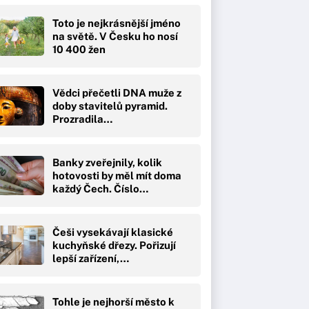
Toto je nejkrásnější jméno
na světě. V Česku ho nosí
10 400 žen
Vědci přečetli DNA muže z
doby stavitelů pyramid.
Prozradila…
Banky zveřejnily, kolik
hotovosti by měl mít doma
každý Čech. Číslo…
Češi vysekávají klasické
kuchyňské dřezy. Pořizují
lepší zařízení,…
Tohle je nejhorší město k