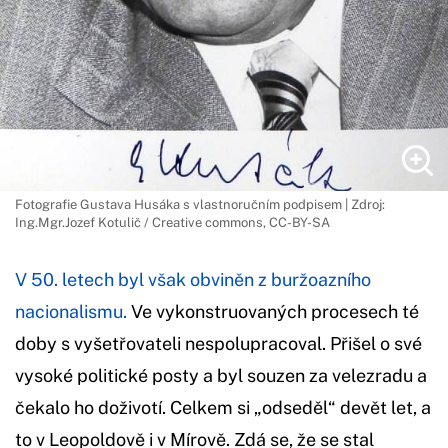
Fotografie Gustava Husáka s vlastnoručním podpisem | Zdroj:
Ing.Mgr.Jozef Kotulič / Creative commons, CC-BY-SA
V 50. letech byl však obviněn z buržoazního
nacionalismu.
Ve vykonstruovaných procesech té
doby s vyšetřovateli nespolupracoval. Přišel o své
vysoké politické posty a byl souzen za velezradu a
čekalo ho doživotí. Celkem si „odseděl“ devět let, a
to v Leopoldově i v Mírově. Zdá se, že se stal