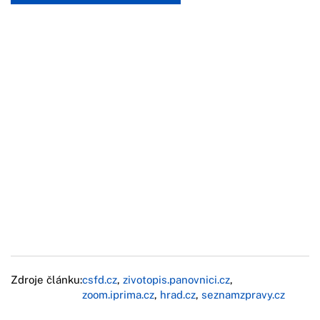
Zdroje článku:
csfd.cz
,
zivotopis.panovnici.cz
,
zoom.iprima.cz
,
hrad.cz
,
seznamzpravy.cz