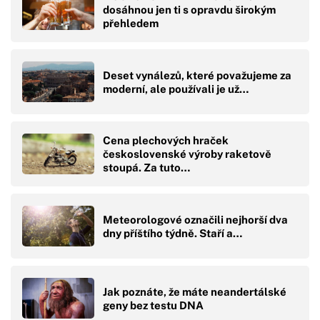
dosáhnou jen ti s opravdu širokým
přehledem
Deset vynálezů, které považujeme za
moderní, ale používali je už…
Cena plechových hraček
československé výroby raketově
stoupá. Za tuto…
Meteorologové označili nejhorší dva
dny příštího týdně. Staří a…
Jak poznáte, že máte neandertálské
geny bez testu DNA