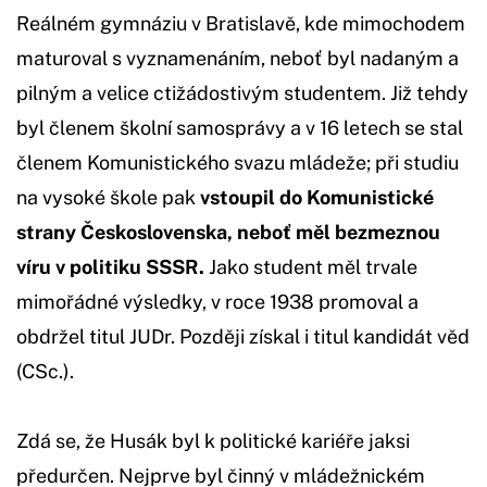
Reálném gymnáziu v Bratislavě, kde mimochodem
maturoval s vyznamenáním, neboť byl nadaným a
pilným a velice ctižádostivým studentem. Již tehdy
byl členem školní samosprávy a v 16 letech se stal
členem Komunistického svazu mládeže; při studiu
na vysoké škole pak
vstoupil do Komunistické
strany Československa, neboť měl bezmeznou
víru v politiku SSSR.
Jako student měl trvale
mimořádné výsledky, v roce 1938 promoval a
obdržel titul JUDr. Později získal i titul kandidát věd
(CSc.).
Zdá se, že Husák byl k politické kariéře jaksi
předurčen. Nejprve byl činný v mládežnickém