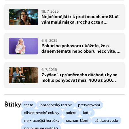
18. 7. 2025
Nejúčinnější trik proti mouchám: Stačí
vám malá miska, trochu octa a…
6. 5. 2025
Pokud na pohovoru ukážete, že o
daném tématu nebo oboru něco víte,…
6. 7. 2025
Zvýšení u průměrného důchodu by se
mohlo pohybovat mezi 400 až 500…
Štítky
těsto
labradorský retrívr
přetvařování
silvestrovské oslavy
bolest
kotel
nejkrásnější herečky
seznam lázní
užitková voda
novoluní ve vodnáři