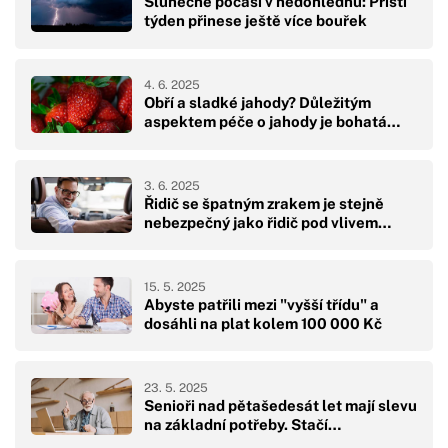
Slunečné počasí v nedohlednu: Příští
týden přinese ještě více bouřek
4. 6. 2025
Obří a sladké jahody? Důležitým
aspektem péče o jahody je bohatá…
3. 6. 2025
Řidič se špatným zrakem je stejně
nebezpečný jako řidič pod vlivem…
15. 5. 2025
Abyste patřili mezi "vyšší třídu" a
dosáhli na plat kolem 100 000 Kč
23. 5. 2025
Senioři nad pětašedesát let mají slevu
na základní potřeby. Stačí…