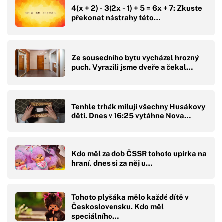
4(x + 2) - 3(2x - 1) + 5 = 6x + 7: Zkuste
překonat nástrahy této…
Ze sousedního bytu vycházel hrozný
puch. Vyrazili jsme dveře a čekal…
Tenhle trhák milují všechny Husákovy
děti. Dnes v 16:25 vytáhne Nova…
Kdo měl za dob ČSSR tohoto upírka na
hraní, dnes si za něj u…
Tohoto plyšáka mělo každé dítě v
Československu. Kdo měl
speciálního…