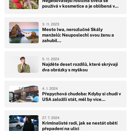
Nejjedovatější rostlina světa se
používá v kosmetice a je oblíbená v…
3. 11. 2023
Meoto Iwa, nerozlučné Skály
manželů: Neuposlechl svou ženu a
zahubil…
5. 11. 2024
Najděte deset rozdílů, které skrývají
dva obrázky s myškou
4. 1. 2024
Přepychová chudoba: Kdyby si chudí v
USA založili stát, měl by více…
27. 7. 2024
Kriminalisté radí, jak se nestát obětí
přepadení na ulici