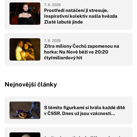
7. 8. 2026
Prostředí natáčení ji stresuje.
Inspirativní kolektiv našla hvězda
Zlaté labutě jinde
7. 8. 2026
Zítra miliony Čechů zapomenou na
horka: Na Nově běží ve 20:20
čtyřmiliardový hit
Nejnovější články
S těmito figurkami si hrálo každé dítě
v ČSSR. Dnes už jsou vzácností…