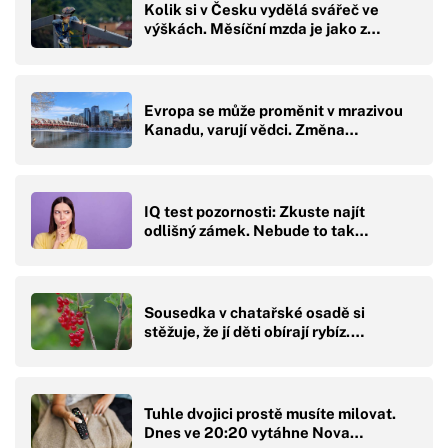
Kolik si v Česku vydělá svářeč ve
výškách. Měsíční mzda je jako z…
Evropa se může proměnit v mrazivou
Kanadu, varují vědci. Změna…
IQ test pozornosti: Zkuste najít
odlišný zámek. Nebude to tak…
Sousedka v chatařské osadě si
stěžuje, že jí děti obírají rybíz.…
Tuhle dvojici prostě musíte milovat.
Dnes ve 20:20 vytáhne Nova…