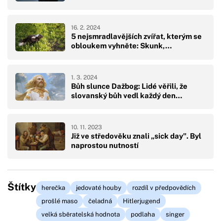
16. 2. 2024
5 nejsmradlavějších zvířat, kterým se
obloukem vyhněte: Skunk,…
1. 3. 2024
Bůh slunce Dažbog: Lidé věřili, že
slovanský bůh vedl každý den…
10. 11. 2023
Již ve středověku znali „sick day". Byl
naprostou nutností
Štítky
herečka
jedovaté houby
rozdíl v předpovědích
prošlé maso
čeladná
Hitlerjugend
velká sběratelská hodnota
podlaha
singer