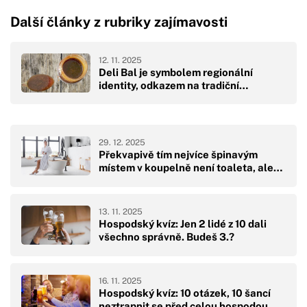
Další články z rubriky zajímavosti
12. 11. 2025
Deli Bal je symbolem regionální
identity, odkazem na tradiční…
29. 12. 2025
Překvapivě tím nejvíce špinavým
místem v koupelně není toaleta, ale…
13. 11. 2025
Hospodský kvíz: Jen 2 lidé z 10 dali
všechno správně. Budeš 3.?
16. 11. 2025
Hospodský kvíz: 10 otázek, 10 šancí
neztrapnit se před celou hospodou