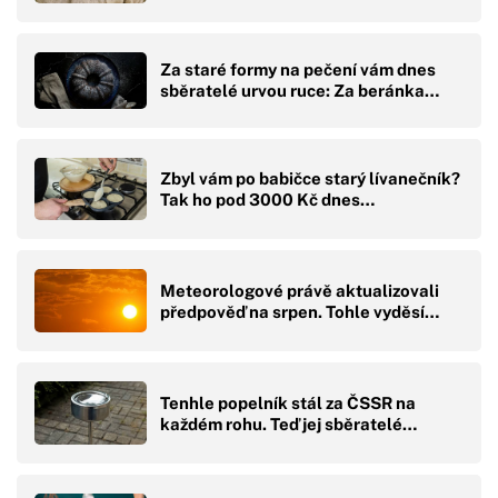
Za staré formy na pečení vám dnes
sběratelé urvou ruce: Za beránka…
Zbyl vám po babičce starý lívanečník?
Tak ho pod 3000 Kč dnes…
Meteorologové právě aktualizovali
předpověď na srpen. Tohle vyděsí…
Tenhle popelník stál za ČSSR na
každém rohu. Teď jej sběratelé…