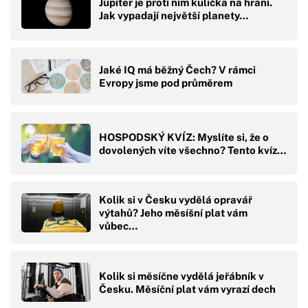
Jupiter je proti nim kulička na hraní.
Jak vypadají největší planety…
Jaké IQ má běžný Čech? V rámci
Evropy jsme pod průměrem
HOSPODSKÝ KVÍZ: Myslíte si, že o
dovolených víte všechno? Tento kvíz…
Kolik si v Česku vydělá opravář
výtahů? Jeho měsíšní plat vám
vůbec…
Kolik si měsíčne vydělá jeřábník v
Česku. Měsíční plat vám vyrazí dech