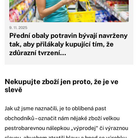
9. 11. 2025
Přední obaly potravin bývají navrženy
tak, aby přilákaly kupující tím, že
zdůrazní tvrzení…
Nekupujte zboží jen proto, že je ve
slevě
Jak už jsme naznačili, je to oblíbená past
obchodníků – označit nám nějaké zboží velkou
pestrobarevnou nálepkou „výprodej“ či výraznou
slevou, abychom ztratili hlavu a hned se výrobku