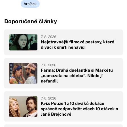
hrníček
Doporučené články
7. 8. 2026
Nejotravnější filmové postavy, které
diváci k smrti nenávidí
7. 8. 2026
Farma: Druhá duelantka si Markétu
„namazala na chleba“. Nikdo jí
nefandil
7. 8. 2026
Kvíz: Pouze 1 z 10 diváků dokáže
správně zodpovědět všech 10 otázek o
Janě Brejchové