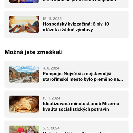
15. 11. 2025
Hospodský kvíz začíná: 6 piv, 10
otázek a žádné výmluvy
Možná jste zmeškali
4. 6. 2024
Pompeje: Největší a nejslavnější
starořímské město bylo přeměno na…
15. 1. 2024
Idealizovaná minulost aneb Mizerná
kvalita socialistických potravin
5. 5. 2024