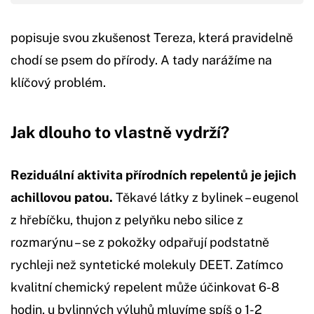
popisuje svou zkušenost Tereza, která pravidelně
chodí se psem do přírody. A tady narážíme na
klíčový problém.
Jak dlouho to vlastně vydrží?
Reziduální aktivita přírodních repelentů je jejich
achillovou patou.
Těkavé látky z bylinek – eugenol
z hřebíčku, thujon z pelyňku nebo silice z
rozmarýnu – se z pokožky odpařují podstatně
rychleji než syntetické molekuly DEET. Zatímco
kvalitní chemický repelent může účinkovat 6-8
hodin, u bylinných výluhů mluvíme spíš o 1-2