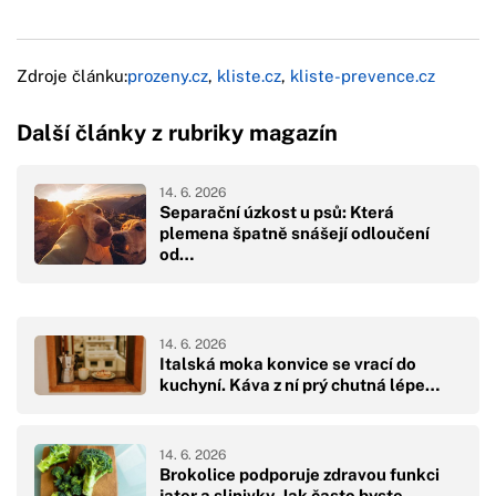
Zdroje článku:
prozeny.cz
,
kliste.cz
,
kliste-prevence.cz
Další články z rubriky magazín
14. 6. 2026
Separační úzkost u psů: Která
plemena špatně snášejí odloučení
od…
14. 6. 2026
Italská moka konvice se vrací do
kuchyní. Káva z ní prý chutná lépe…
14. 6. 2026
Brokolice podporuje zdravou funkci
jater a slinivky. Jak často byste…