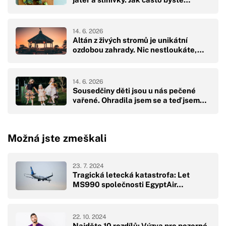
14. 6. 2026
Altán z živých stromů je unikátní
ozdobou zahrady. Nic nestloukáte,…
14. 6. 2026
Sousedčiny děti jsou u nás pečené
vařené. Ohradila jsem se a teď jsem…
Možná jste zmeškali
23. 7. 2024
Tragická letecká katastrofa: Let
MS990 společnosti EgyptAir…
22. 10. 2024
Najděte 10 rozdílů: Výzva pro pozorné