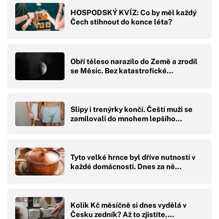
HOSPODSKÝ KVÍZ: Co by měl každý
Čech stihnout do konce léta?
Obří těleso narazilo do Země a zrodil
se Měsíc. Bez katastrofické…
Slipy i trenýrky končí. Čeští muži se
zamilovali do mnohem lepšího…
Tyto velké hrnce byl dříve nutností v
každé domácnosti. Dnes za ně…
Kolik Kč měsíčně si dnes vydělá v
Česku zedník? Až to zjistíte,…