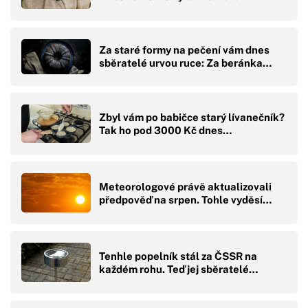
Za staré formy na pečení vám dnes
sběratelé urvou ruce: Za beránka…
Zbyl vám po babičce starý lívanečník?
Tak ho pod 3000 Kč dnes…
Meteorologové právě aktualizovali
předpověď na srpen. Tohle vyděsí…
Tenhle popelník stál za ČSSR na
každém rohu. Teď jej sběratelé…