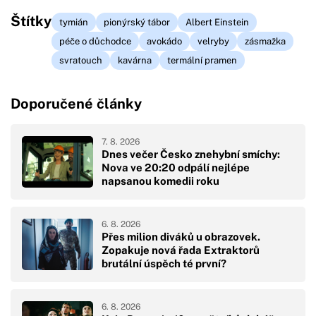
Štítky
tymián
pionýrský tábor
Albert Einstein
péče o důchodce
avokádo
velryby
zásmažka
svratouch
kavárna
termální pramen
Doporučené články
7. 8. 2026
Dnes večer Česko znehybní smíchy:
Nova ve 20:20 odpálí nejlépe
napsanou komedii roku
6. 8. 2026
Přes milion diváků u obrazovek.
Zopakuje nová řada Extraktorů
brutální úspěch té první?
6. 8. 2026