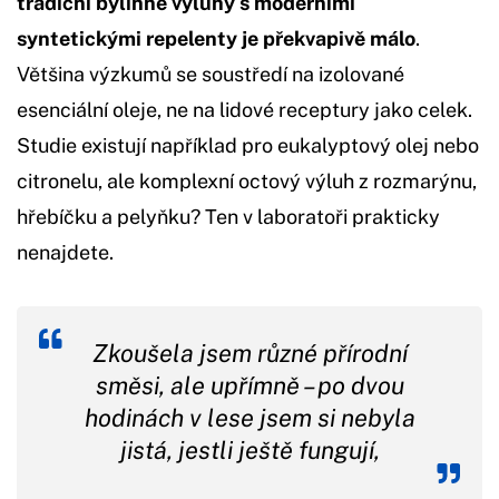
tradiční bylinné výluhy s moderními
syntetickými repelenty je překvapivě málo
.
Většina výzkumů se soustředí na izolované
esenciální oleje, ne na lidové receptury jako celek.
Studie existují například pro eukalyptový olej nebo
citronelu, ale komplexní octový výluh z rozmarýnu,
hřebíčku a pelyňku? Ten v laboratoři prakticky
nenajdete.
Zkoušela jsem různé přírodní
směsi, ale upřímně – po dvou
hodinách v lese jsem si nebyla
jistá, jestli ještě fungují,