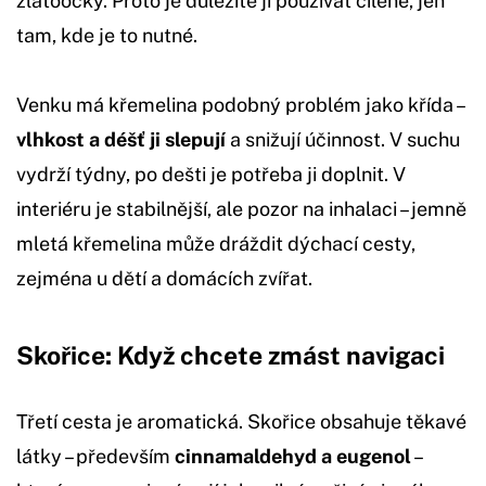
zlatoočky. Proto je důležité ji používat cíleně, jen
tam, kde je to nutné.
Venku má křemelina podobný problém jako křída –
vlhkost a déšť ji slepují
a snižují účinnost. V suchu
vydrží týdny, po dešti je potřeba ji doplnit. V
interiéru je stabilnější, ale pozor na inhalaci – jemně
mletá křemelina může dráždit dýchací cesty,
zejména u dětí a domácích zvířat.
Skořice: Když chcete zmást navigaci
Třetí cesta je aromatická. Skořice obsahuje těkavé
látky – především
cinnamaldehyd a eugenol
–