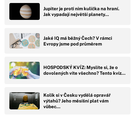
Jupiter je proti nim kulička na hraní.
Jak vypadají největší planety…
Jaké IQ má běžný Čech? V rámci
Evropy jsme pod průměrem
HOSPODSKÝ KVÍZ: Myslíte si, že o
dovolených víte všechno? Tento kvíz…
Kolik si v Česku vydělá opravář
výtahů? Jeho měsíšní plat vám
vůbec…