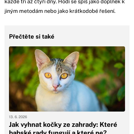
každé tři až čtyři dny. Hodí se spíš jako doplněk k
jiným metodám nebo jako krátkodobé řešení.
Přečtěte si také
13. 6. 2026
Jak vyhnat kočky ze zahrady: Které
babské rady fungují a které ne?