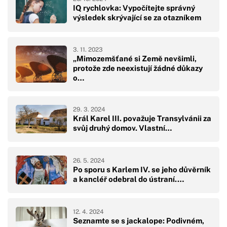
IQ rychlovka: Vypočítejte správný
výsledek skrývající se za otazníkem
3. 11. 2023
„Mimozemšťané si Země nevšimli,
protože zde neexistují žádné důkazy
o…
29. 3. 2024
Král Karel III. považuje Transylvánii za
svůj druhý domov. Vlastní…
26. 5. 2024
Po sporu s Karlem IV. se jeho důvěrník
a kancléř odebral do ústraní.…
12. 4. 2024
Seznamte se s jackalope: Podivném,