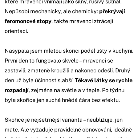
které mravenci vnímají jako silný, rušivý signál.
Nepůsobí mechanicky, ale chemicky:
překrývají
feromonové stopy
, takže mravenci ztrácejí
orientaci.
Nasypala jsem mletou skořici podél lišty v kuchyni.
První den to fungovalo skvěle – mravenci se
zastavili, zmateně kroužili a nakonec odešli. Druhý
den už byla účinnost slabší.
Těkavé látky se rychle
rozpadají
, zejména na světle a v teple. Po týdnu
byla skořice jen suchá hnědá čára bez efektu.
Skořice je nejšetrnější varianta – neubližuje, jen
mate. Ale vyžaduje pravidelné obnovování, ideálně