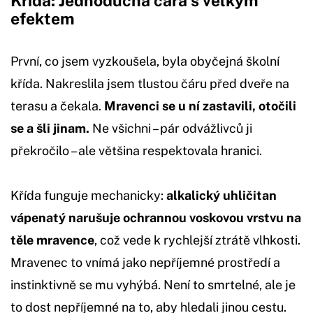
Křída: Jednoduchá čára s velkým
efektem
První, co jsem vyzkoušela, byla obyčejná školní
křída. Nakreslila jsem tlustou čáru před dveře na
terasu a čekala.
Mravenci se u ní zastavili, otočili
se a šli jinam.
Ne všichni – pár odvážlivců ji
překročilo – ale většina respektovala hranici.
Křída funguje mechanicky:
alkalický uhličitan
vápenatý narušuje ochrannou voskovou vrstvu na
těle mravence
, což vede k rychlejší ztrátě vlhkosti.
Mravenec to vnímá jako nepříjemné prostředí a
instinktivně se mu vyhýbá. Není to smrtelné, ale je
to dost nepříjemné na to, aby hledali jinou cestu.