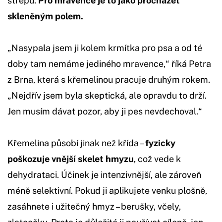
střepů.
Pro mravence je to jako procházet
skleněným polem.
„Nasypala jsem ji kolem krmítka pro psa a od té
doby tam nemáme jediného mravence,“ říká Petra
z Brna, která s křemelinou pracuje druhým rokem.
„Nejdřív jsem byla skeptická, ale opravdu to drží.
Jen musím dávat pozor, aby ji pes nevdechoval.“
Křemelina působí jinak než křída –
fyzicky
poškozuje vnější skelet hmyzu
, což vede k
dehydrataci. Účinek je intenzivnější, ale zároveň
méně selektivní. Pokud ji aplikujete venku plošně,
zasáhnete i užitečný hmyz – berušky, včely,