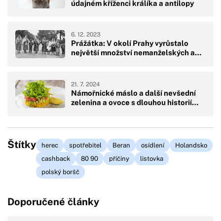
údajném kříženci králíka a antilopy
6. 12. 2023
Prážátka: V okolí Prahy vyrůstalo
největší množství nemanželských a…
21. 7. 2024
Námořnické máslo a další nevšední
zelenina a ovoce s dlouhou historií…
Štítky
herec
spotřebitel
Beran
osídlení
Holandsko
cashback
80 90
příčiny
listovka
polský boršč
Doporučené články