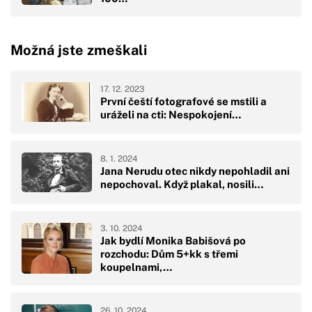
Možná jste zmeškali
17. 12. 2023
První čeští fotografové se mstili a
uráželi na cti: Nespokojení…
8. 1. 2024
Jana Nerudu otec nikdy nepohladil ani
nepochoval. Když plakal, nosili…
3. 10. 2024
Jak bydlí Monika Babišová po
rozchodu: Dům 5+kk s třemi
koupelnami,…
26. 10. 2024