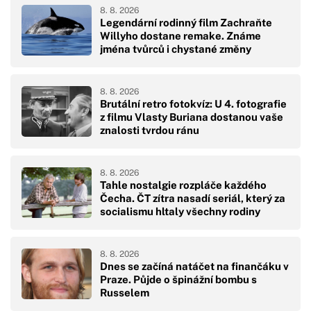
8. 8. 2026
Legendární rodinný film Zachraňte
Willyho dostane remake. Známe
jména tvůrců i chystané změny
8. 8. 2026
Brutální retro fotokvíz: U 4. fotografie
z filmu Vlasty Buriana dostanou vaše
znalosti tvrdou ránu
8. 8. 2026
Tahle nostalgie rozpláče každého
Čecha. ČT zítra nasadí seriál, který za
socialismu hltaly všechny rodiny
8. 8. 2026
Dnes se začíná natáčet na finančáku v
Praze. Půjde o špinážní bombu s
Russelem