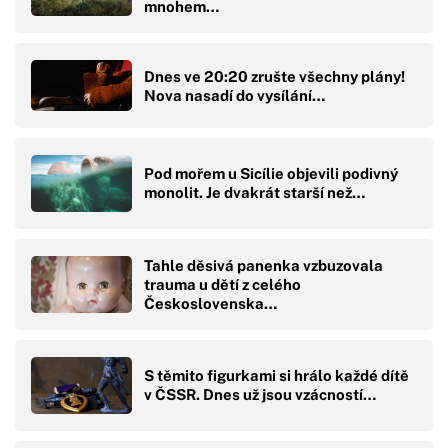
mnohem…
Dnes ve 20:20 zrušte všechny plány!
Nova nasadí do vysílání…
Pod mořem u Sicílie objevili podivný
monolit. Je dvakrát starší než…
Tahle děsivá panenka vzbuzovala
trauma u dětí z celého
Československa…
S těmito figurkami si hrálo každé dítě
v ČSSR. Dnes už jsou vzácností…