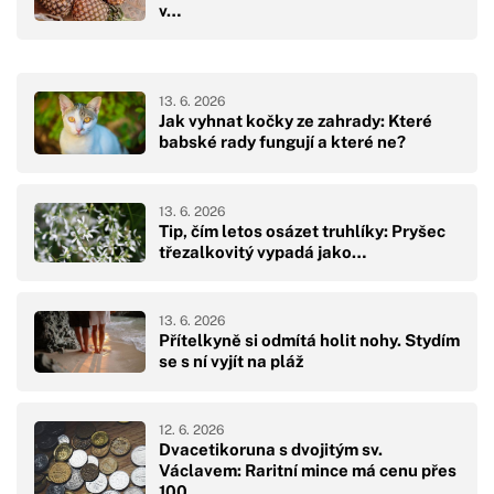
v…
13. 6. 2026
Jak vyhnat kočky ze zahrady: Které
babské rady fungují a které ne?
13. 6. 2026
Tip, čím letos osázet truhlíky: Pryšec
třezalkovitý vypadá jako…
13. 6. 2026
Přítelkyně si odmítá holit nohy. Stydím
se s ní vyjít na pláž
12. 6. 2026
Dvacetikoruna s dvojitým sv.
Václavem: Raritní mince má cenu přes
100…