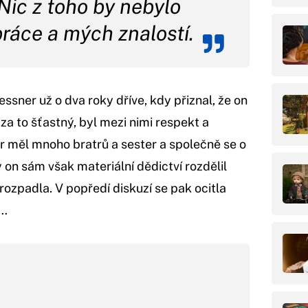
 Nic z toho by nebylo
ráce a mých znalostí.
ssner už o dva roky dříve, kdy přiznal, že on
 za to šťastný, byl mezi nimi respekt a
er měl mnoho bratrů a sester a společně se o
kdy on sám však materiální dědictví rozdělil
rozpadla. V popředí diskuzí se pak ocitla
e…