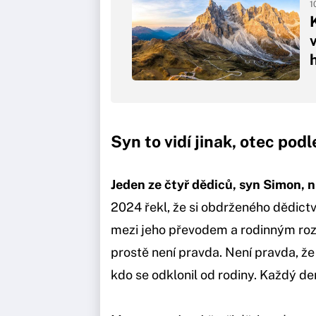
1
v
Syn to vidí jinak, otec pod
Jeden ze čtyř dědiců, syn Simon, 
2024 řekl, že si obdrženého dědictví
mezi jeho převodem a rodinným rozk
prostě není pravda. Není pravda, že 
kdo se odklonil od rodiny. Každý de