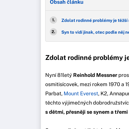
Obsah článku
Zdolat rodinné problémy je těžší
Syn to vidí jinak, otec podle něj
Zdolat rodinné problémy je
Nyní 81letý
Reinhold Messner
pros
osmitisícovek, mezi rokem 1970 a 
Parbat,
Mount Everest
, K2, Annapur
těchto výjimečných dobrodružstvích
s dětmi, přesněji se synem a třem