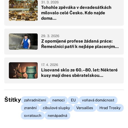
31. 3. 2026
Tohohle zpěváka v devadesátkách
milovalo celé Česko. Kdo najde
doma…
29. 3. 2026
Z opomíjené profese žádaná práce:
Řemeslníci patří k nejlépe placeným…
17. 4. 2026
Lisované sklo ze 60.–80. let: Některé
kusy mají dnes sběratelskou…
Štítky
zahradničení
nemoci
EU
voňavá domácnost
zranění
cibulové slupky
Versailles
Hrad Trosky
svratouch
nenápadná