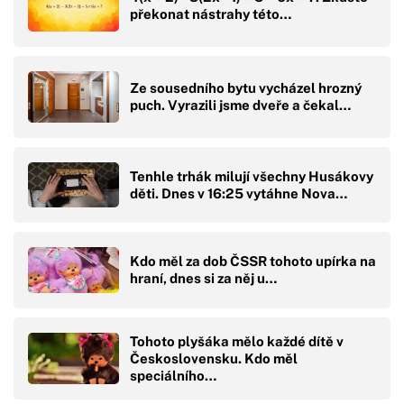
překonat nástrahy této…
Ze sousedního bytu vycházel hrozný
puch. Vyrazili jsme dveře a čekal…
Tenhle trhák milují všechny Husákovy
děti. Dnes v 16:25 vytáhne Nova…
Kdo měl za dob ČSSR tohoto upírka na
hraní, dnes si za něj u…
Tohoto plyšáka mělo každé dítě v
Československu. Kdo měl
speciálního…