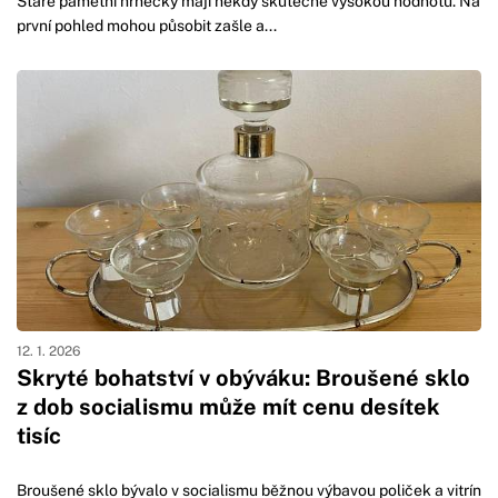
Staré pamětní hrnečky mají někdy skutečně vysokou hodnotu. Na
první pohled mohou působit zašle a...
12. 1. 2026
Skryté bohatství v obýváku: Broušené sklo
z dob socialismu může mít cenu desítek
tisíc
Broušené sklo bývalo v socialismu běžnou výbavou poliček a vitrín