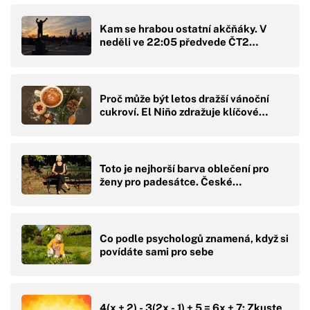
Kam se hrabou ostatní akčňáky. V
neděli ve 22:05 předvede ČT2…
Proč může být letos dražší vánoční
cukroví. El Niño zdražuje klíčové…
Toto je nejhorší barva oblečení pro
ženy pro padesátce. České…
Co podle psychologů znamená, když si
povídáte sami pro sebe
4(x + 2) - 3(2x - 1) + 5 = 6x + 7: Zkuste