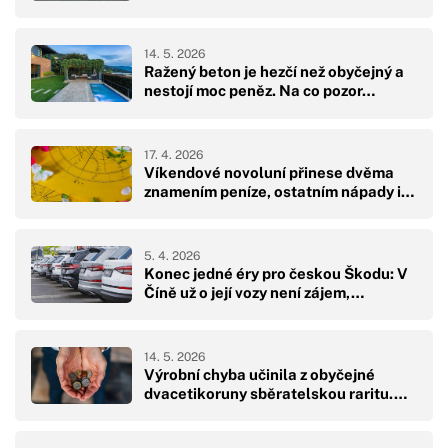
14. 5. 2026
Ražený beton je hezčí než obyčejný a
nestojí moc peněz. Na co pozor…
17. 4. 2026
Víkendové novoluní přinese dvěma
znamením peníze, ostatním nápady i…
5. 4. 2026
Konec jedné éry pro českou Škodu: V
Číně už o její vozy není zájem,…
14. 5. 2026
Výrobní chyba učinila z obyčejné
dvacetikoruny sběratelskou raritu.…