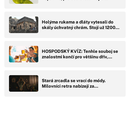
Holýma rukama a dláty vytesali do
skály úchvatný chrám. Stojí už 1200…
HOSPODSKÝ KVÍZ: Tenhle souboj se
znalostmi končí pro většinu dřív,…
Stará zrcadla se vrací do módy.
Milovníci retra nabízejí za…