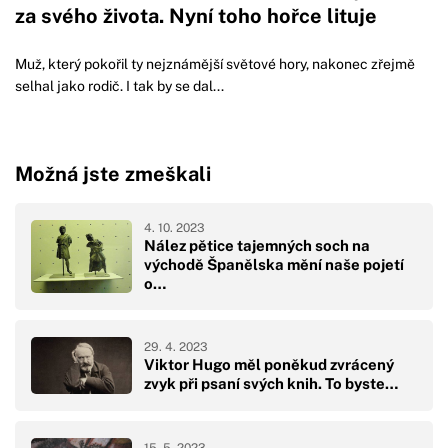
za svého života. Nyní toho hořce lituje
Muž, který pokořil ty nejznámější světové hory, nakonec zřejmě
selhal jako rodič. I tak by se dal...
Možná jste zmeškali
4. 10. 2023
Nález pětice tajemných soch na
východě Španělska mění naše pojetí
o…
29. 4. 2023
Viktor Hugo měl poněkud zvrácený
zvyk při psaní svých knih. To byste…
15. 5. 2023