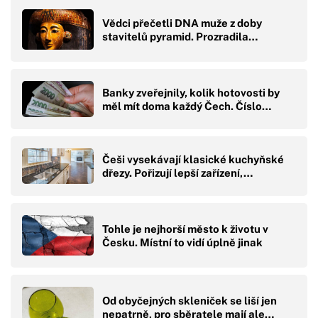
Vědci přečetli DNA muže z doby
stavitelů pyramid. Prozradila…
Banky zveřejnily, kolik hotovosti by
měl mít doma každý Čech. Číslo…
Češi vysekávají klasické kuchyňské
dřezy. Pořizují lepší zařízení,…
Tohle je nejhorší město k životu v
Česku. Místní to vidí úplně jinak
Od obyčejných skleniček se liší jen
nepatrně, pro sběratele mají ale…