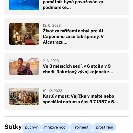
památník bývá považován za
podmořské…
12. 5. 2023
Život za mřížemi nebyl pro Al
Caponeho zase tak špatný. V
Alcatrazu…
2. 6. 2023
Ve 3 měsících sedí, v 6 stojí a v 9
chodí. Raketový vývoj kojenců z…
19. 12. 2023
Karlův most: Vajíčka v maltě nebo
speciální datum a čas 9.7.1357 v 5…
Štítky
puchýř
mrazivé noci
Trojměstí
prostírání