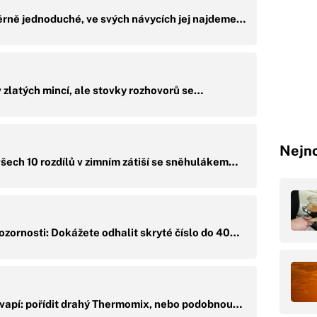
ěrně jednoduché, ve svých návycích jej najdeme…
 zlatých mincí, ale stovky rozhovorů se…
Nejno
šech 10 rozdílů v zimním zátiší se sněhulákem…
zornosti: Dokážete odhalit skryté číslo do 40…
kvapí: pořídit drahý Thermomix, nebo podobnou…