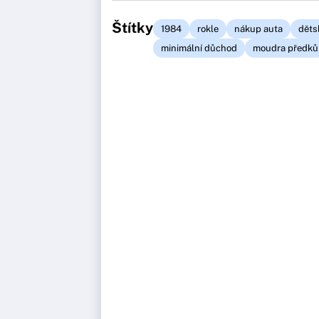
Štítky
1984
rokle
nákup auta
dětsk
minimální důchod
moudra předků