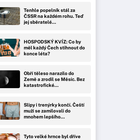
Tenhle popelník stál za
ČSSR na každém rohu. Teď
jej sběratelé…
HOSPODSKÝ KVÍZ: Co by
měl každý Čech stihnout do
konce léta?
Obří těleso narazilo do
Země a zrodil se Měsíc. Bez
katastrofické…
Slipy i trenýrky končí. Čeští
muži se zamilovali do
mnohem lepšího…
Tyto velké hrnce byl dříve