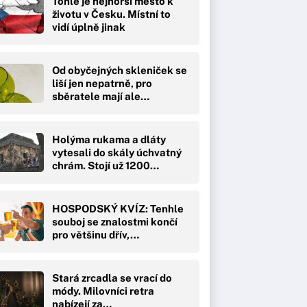
Tohle je nejhorší město k
životu v Česku. Místní to
vidí úplně jinak
Od obyčejných skleniček se
liší jen nepatrně, pro
sběratele mají ale…
Holýma rukama a dláty
vytesali do skály úchvatný
chrám. Stojí už 1200…
HOSPODSKÝ KVÍZ: Tenhle
souboj se znalostmi končí
pro většinu dřív,…
Stará zrcadla se vrací do
módy. Milovníci retra
nabízejí za…