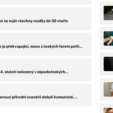
e se najít všechny rozdíly do 50 vteřin
 je překvapující, maso z českých farem patří…
t 14. století nalezený v západočeských…
roucí přírodní scenérii dobyli komunisté,…