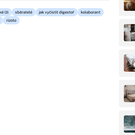
é lži
sběratelé
jak vyčistit digestoř
kolaborant
rizoto