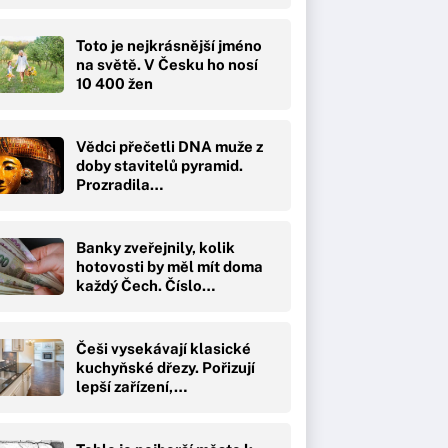
Toto je nejkrásnější jméno
na světě. V Česku ho nosí
10 400 žen
Vědci přečetli DNA muže z
doby stavitelů pyramid.
Prozradila…
Banky zveřejnily, kolik
hotovosti by měl mít doma
každý Čech. Číslo…
Češi vysekávají klasické
kuchyňské dřezy. Pořizují
lepší zařízení,…