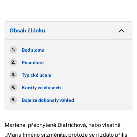
Obsah článku
Bod zlomu
Posedlost
Typické líčení
Karáty ve vlasech
Boje za dokonalý vzhled
Marlene, přechýleně Dietrichová, nebo vlastně
„Maria (jméno si změnila, protože se jí zdálo příliš