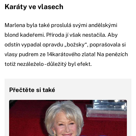
Karáty ve vlasech
Marlena byla také proslulá svými andělskými
blond kadeřemi. Příroda jí však nestačila. Aby
odstín vypadal opravdu „božsky“, poprašovala si
vlasy pudrem ze 14karátového zlata! Na penězích
totiž nezáleželo - důležitý byl efekt.
Přečtěte si také