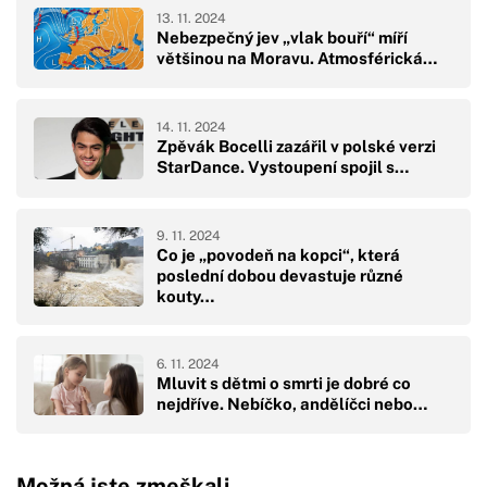
13. 11. 2024
Nebezpečný jev „vlak bouří“ míří
většinou na Moravu. Atmosférická…
14. 11. 2024
Zpěvák Bocelli zazářil v polské verzi
StarDance. Vystoupení spojil s…
9. 11. 2024
Co je „povodeň na kopci“, která
poslední dobou devastuje různé
kouty…
6. 11. 2024
Mluvit s dětmi o smrti je dobré co
nejdříve. Nebíčko, andělíčci nebo…
Možná jste zmeškali