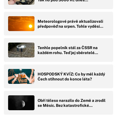
Meteorologové právě aktualizovali
předpověď na srpen. Tohle vyděsí…
Tenhle popelník stál za ČSSR na
každém rohu. Teď jej sběratelé…
HOSPODSKÝ KVÍZ: Co by měl každý
Čech stihnout do konce léta?
Obří těleso narazilo do Země a zrodil
se Měsíc. Bez katastrofické…