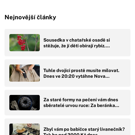
Nejnovější články
Sousedka v chatařské osadě si
stěžuje, že jí děti obírají rybíz.…
Tuhle dvojici prostě musíte milovat.
Dnes ve 20:20 vytáhne Nova…
Za staré formy na pečení vám dnes
sběratelé urvou ruce: Za beránka…
Zbyl vám po babičce starý lívanečník?
Tak ho pod 3000 Kč dnes…