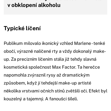
v obklopení alkoholu
Typické líčení
Publikum milovalo ikonický vzhled Marlene - tenké
obočí, výrazně nalíčené rty a vždy dokonalý make-
up. Za precizním líčením stála již tehdy slavná
kosmetická společnost Max Factor. Ta herečce
napomohla zvýraznil rysy až dramatickým
způsobem, když jí tehdejší make-up artisté
několika vrstvami očních stínů zvětšili oči. Efekt byl
kouzelný a tajemný. A fanoušci šíleli.