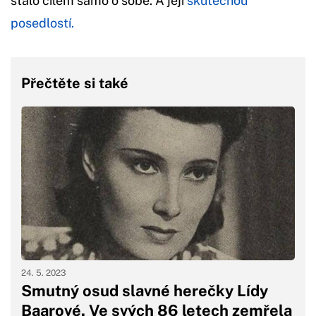
stalo cílem samo o sobě. A její
skutečnou
posedlostí.
Přečtěte si také
24. 5. 2023
Smutný osud slavné herečky Lídy
Baarové. Ve svých 86 letech zemřela