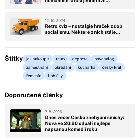
humanoidi straší jednotlivé…
12. 10. 2024
Retro kvíz – nostalgie hraček z dob
socialismu. Některé z nich stále…
Štítky
jak nakoupit
relax
deprese
psycholog
zaměstnání
okrádání
kuchařka
český král
řemesla
babičky
Doporučené články
7. 8. 2026
Dnes večer Česko znehybní smíchy:
Nova ve 20:20 odpálí nejlépe
napsanou komedii roku