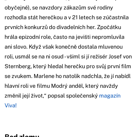
obyčejné), se navzdory zákazům své rodiny
rozhodla stát herečkou a v 21 letech se zúčastnila
prvních konkurzů do divadelních her. Zpočátku
hrála epizodní role, často na jevišti nepromluvila
ani slovo. Když však konečně dostala mluvenou
roli, usmál se na ni osud - všiml si jí režisér Josef von
Sternberg, který hledal herečku pro svůj první film
se zvukem. Marlene ho natolik nadchla, že jí nabídl
hlavní roli ve filmu Modrý anděl, který navždy
změnil její život,“ popsal společenský
magazín
Viva!
Bod zlomu