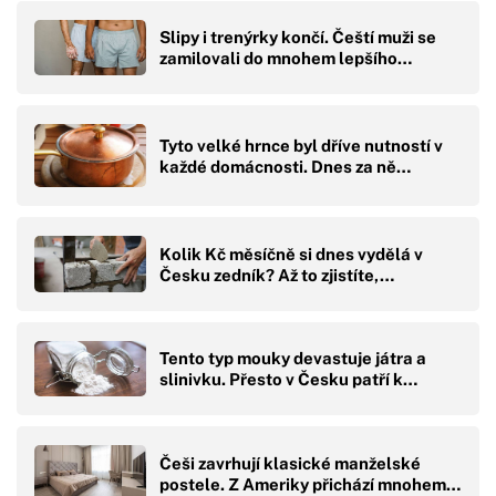
Slipy i trenýrky končí. Čeští muži se
zamilovali do mnohem lepšího…
Tyto velké hrnce byl dříve nutností v
každé domácnosti. Dnes za ně…
Kolik Kč měsíčně si dnes vydělá v
Česku zedník? Až to zjistíte,…
Tento typ mouky devastuje játra a
slinivku. Přesto v Česku patří k…
Češi zavrhují klasické manželské
postele. Z Ameriky přichází mnohem…