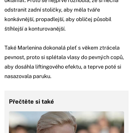
oklamat. Proto se nejprve rozhodla, že si nechá
odstranit zadní stoličky, aby měla tváře
konkávnější, propadlejší, aby obličej působil
štíhlejší a konturovanější.
Také Marlenina dokonalá pleť s věkem ztrácela
pevnost, proto si splétala vlasy do pevných copů,
aby dosáhla liftingového efektu, a teprve poté si
nasazovala paruku.
Přečtěte si také