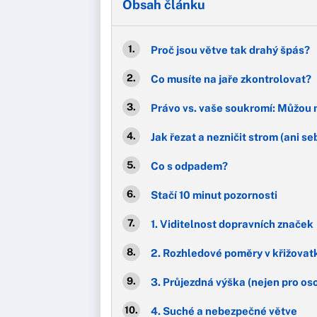
Obsah článku
Proč jsou větve tak drahý špás?
Co musíte na jaře zkontrolovat?
Právo vs. vaše soukromí: Můžou 
Jak řezat a nezničit strom (ani se
Co s odpadem?
Stačí 10 minut pozornosti
1. Viditelnost dopravních značek
2. Rozhledové poměry v křižovat
3. Průjezdná výška (nejen pro os
4. Suché a nebezpečné větve