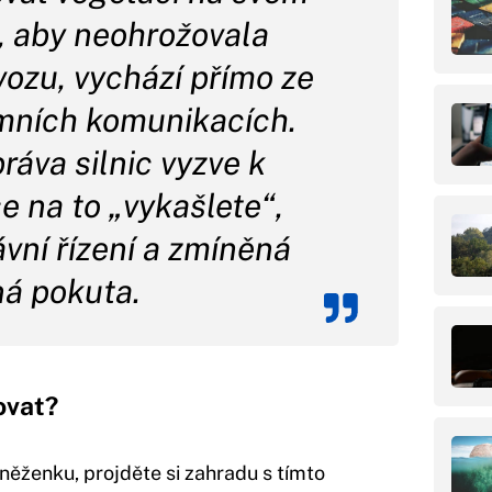
 aby neohrožovala
ozu, vychází přímo ze
mních komunikacích.
ráva silnic vyzve k
e na to „vykašlete“,
vní řízení a zmíněná
ná pokuta.
ovat?
něženku, projděte si zahradu s tímto