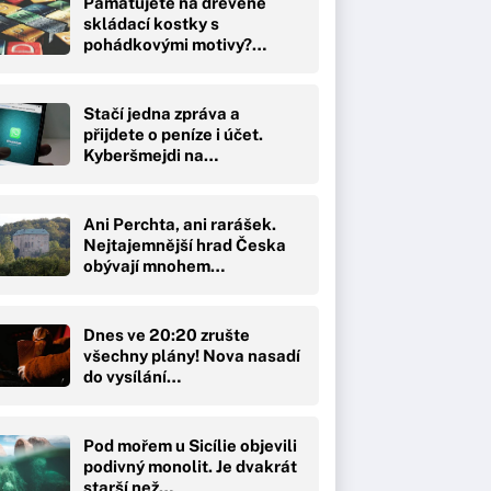
Pamatujete na dřevěné
skládací kostky s
pohádkovými motivy?…
Stačí jedna zpráva a
přijdete o peníze i účet.
Kyberšmejdi na…
Ani Perchta, ani rarášek.
Nejtajemnější hrad Česka
obývají mnohem…
Dnes ve 20:20 zrušte
všechny plány! Nova nasadí
do vysílání…
Pod mořem u Sicílie objevili
podivný monolit. Je dvakrát
starší než…