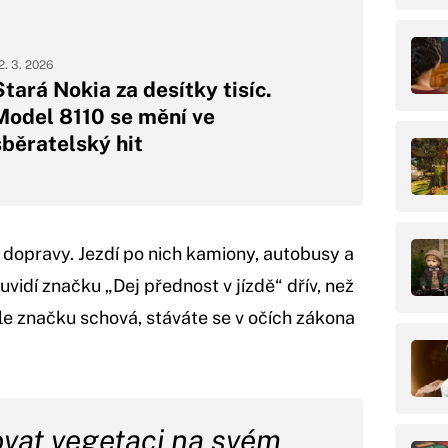
2. 3. 2026
Stará Nokia za desítky tisíc.
Model 8110 se mění ve
sběratelský hit
aší dopravy. Jezdí po nich kamiony, autobusy a
že uvidí značku „Dej přednost v jízdě“ dřív, než
le značku schová, stáváte se v očích zákona
ovat vegetaci na svém