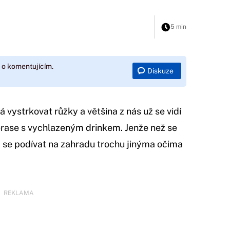
5 min
 o komentujícím.
Diskuze
á vystrkovat růžky a většina z nás už se vidí
terase s vychlazeným drinkem. Jenže než se
ba se podívat na zahradu trochu jinýma očima
REKLAMA