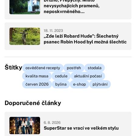
nevysychajících pramenů,
neposkvrněného…
18. 11. 2023
„Zde leží Robard Hude": Šlechetný
psanec Robin Hood byl možná šlechtic
Štítky
osvědčené recepty
postřeh
stodala
kvalita masa
cedule
aktuální počasí
červen 2026
bylina
e-shop
plýtvání
Doporučené články
6. 8. 2026
SuperStar se vrací ve velkém stylu