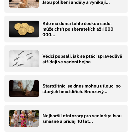
Jsou políbení anděly a vynikají…
Kdo má doma tuhle českou sadu,
může chtít po sběratelích až 1 000
000…
Vědci popsali, jak se ptáci spravedlivě
střídají ve vedení hejna
Starožitníci se dnes mohou utlouci po
starých hmoždířích. Bronzový…
Nejhorší letní vzory pro seniorky: Jsou
směšné a přidají 10 let…