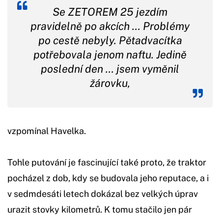
Se ZETOREM 25 jezdím
pravidelně po akcích … Problémy
po cestě nebyly. Pětadvacítka
potřebovala jenom naftu. Jedině
poslední den … jsem vyměnil
žárovku,
vzpomínal Havelka.
Tohle putování je fascinující také proto, že traktor
pocházel z dob, kdy se budovala jeho reputace, a i
v sedmdesáti letech dokázal bez velkých úprav
urazit stovky kilometrů. K tomu stačilo jen pár