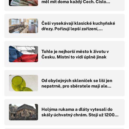
měl mít doma každý Čech. Číslo…
Češi vysekávají klasické kuchyňské
dřezy. Pořizují lepší zařízení,…
Tohle je nejhorší město k životu v
Česku. Místní to vidí úplně jinak
Od obyčejných skleniček se liší jen
nepatrně, pro sběratele mají ale…
Holýma rukama a dláty vytesali do
skály úchvatný chrám. Stojí už 1200…