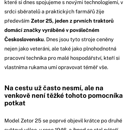
které si dnes spojujeme s novými technologiemi, v
srdci sběratelů a praktických farmářů žije
především
Zetor 25, jeden z prvních traktorů
domácí značky vyráběné v poválečném
Československu
. Dnes jsou tyto stroje ceněny
nejen jako veteráni, ale také jako plnohodnotná
pracovní technika pro malé hospodářství, kteří si
vlastníma rukama umí opravovat téměř vše.
Na cestu už často nesmí, ale na
venkově není těžké tohoto pomocníka
potkat
Model Zetor 25 se poprvé objevil krátce po druhé
světové válce, v roce 1946, a ihned se stal páteří