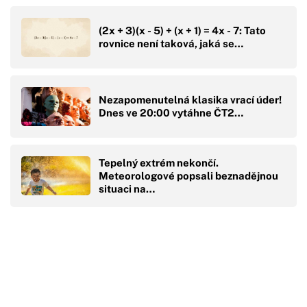
(2x + 3)(x - 5) + (x + 1) = 4x - 7: Tato
rovnice není taková, jaká se…
Nezapomenutelná klasika vrací úder!
Dnes ve 20:00 vytáhne ČT2…
Tepelný extrém nekončí.
Meteorologové popsali beznadějnou
situaci na…