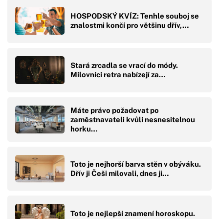
HOSPODSKÝ KVÍZ: Tenhle souboj se
znalostmi končí pro většinu dřív,…
Stará zrcadla se vrací do módy.
Milovníci retra nabízejí za…
Máte právo požadovat po
zaměstnavateli kvůli nesnesitelnou
horku…
Toto je nejhorší barva stěn v obýváku.
Dřív ji Češi milovali, dnes ji…
Toto je nejlepší znamení horoskopu.