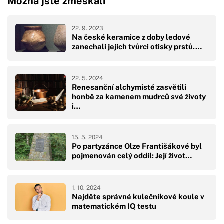
Možná jste zmeškali
22. 9. 2023
Na české keramice z doby ledové
zanechali jejich tvůrci otisky prstů.…
22. 5. 2024
Renesanční alchymisté zasvětili
honbě za kamenem mudrců své životy
i…
15. 5. 2024
Po partyzánce Olze Františákové byl
pojmenován celý oddíl: Její život…
1. 10. 2024
Najděte správné kulečníkové koule v
matematickém IQ testu