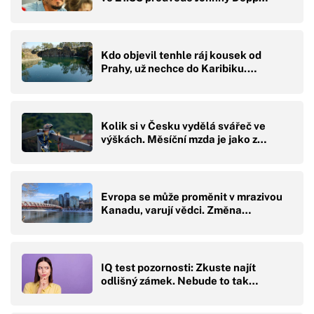
Kdo objevil tenhle ráj kousek od
Prahy, už nechce do Karibiku.…
Kolik si v Česku vydělá svářeč ve
výškách. Měsíční mzda je jako z…
Evropa se může proměnit v mrazivou
Kanadu, varují vědci. Změna…
IQ test pozornosti: Zkuste najít
odlišný zámek. Nebude to tak…