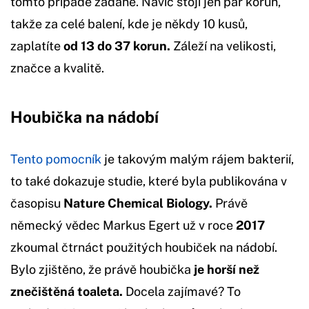
tomto případě žádané. Navíc stojí jen pár korun,
takže za celé balení, kde je někdy 10 kusů,
zaplatíte
od 13 do 37 korun.
Záleží na velikosti,
značce a kvalitě.
Houbička na nádobí
Tento pomocník
je takovým malým rájem bakterií,
to také dokazuje studie, které byla publikována v
časopisu
Nature Chemical Biology.
Právě
německý vědec Markus Egert už v roce
2017
zkoumal čtrnáct použitých houbiček na nádobí.
Bylo zjištěno, že právě houbička
je horší než
znečištěná toaleta.
Docela zajímavé? To