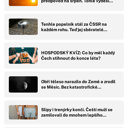
předpověď na srpen. Tohle vyděsí…
Tenhle popelník stál za ČSSR na
každém rohu. Teď jej sběratelé…
HOSPODSKÝ KVÍZ: Co by měl každý
Čech stihnout do konce léta?
Obří těleso narazilo do Země a zrodil
se Měsíc. Bez katastrofické…
Slipy i trenýrky končí. Čeští muži se
zamilovali do mnohem lepšího…