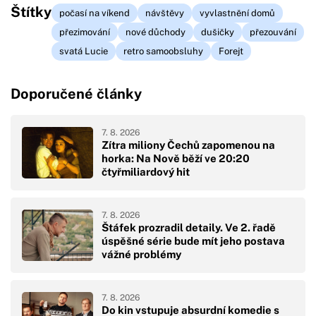
Štítky
počasí na víkend
návštěvy
vyvlastnění domů
přezimování
nové důchody
dušičky
přezouvání
svatá Lucie
retro samoobsluhy
Forejt
Doporučené články
7. 8. 2026
Zítra miliony Čechů zapomenou na
horka: Na Nově běží ve 20:20
čtyřmiliardový hit
7. 8. 2026
Štáfek prozradil detaily. Ve 2. řadě
úspěšné série bude mít jeho postava
vážné problémy
7. 8. 2026
Do kin vstupuje absurdní komedie s