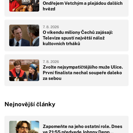
Ondřejem Vetchým a plejádou dalších
hvězd
7. 8. 2026
O víkendu miliony Čechů zajásají:
Televize spustí největší nálož
kultovních trháků
7. 8. 2026
Zvolte nejsympatičtějšího muže Ulice.
První finalista nechal soupeře daleko
za sebou
Nejnovější články
Zapomeňte na jeho ostatní role. Dnes
ve 21:55 předvede Johnny Depp…