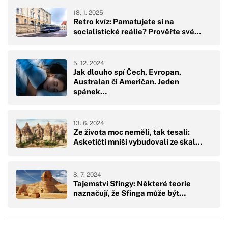
18. 1. 2025
Retro kvíz: Pamatujete si na
socialistické reálie? Prověřte své…
5. 12. 2024
Jak dlouho spí Čech, Evropan,
Australan či Američan. Jeden
spánek…
13. 6. 2024
Ze života moc neměli, tak tesali:
Asketičtí mniši vybudovali ze skal…
8. 7. 2024
Tajemství Sfingy: Některé teorie
naznačují, že Sfinga může být…