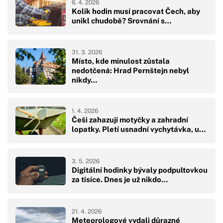
6. 4. 2026
Kolik hodin musí pracovat Čech, aby
unikl chudobě? Srovnání s…
31. 3. 2026
Místo, kde minulost zůstala
nedotčená: Hrad Pernštejn nebyl
nikdy…
1. 4. 2026
Češi zahazují motyčky a zahradní
lopatky. Pletí usnadní vychytávka, u…
3. 5. 2026
Digitální hodinky bývaly podpultovkou
za tisíce. Dnes je už nikdo…
21. 4. 2026
Meteorologové vydali důrazné