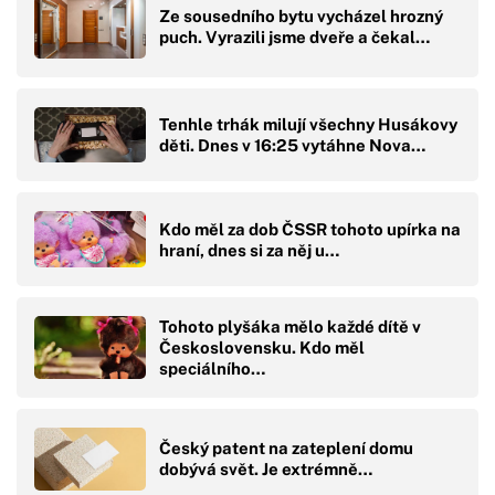
Ze sousedního bytu vycházel hrozný
puch. Vyrazili jsme dveře a čekal…
Tenhle trhák milují všechny Husákovy
děti. Dnes v 16:25 vytáhne Nova…
Kdo měl za dob ČSSR tohoto upírka na
hraní, dnes si za něj u…
Tohoto plyšáka mělo každé dítě v
Československu. Kdo měl
speciálního…
Český patent na zateplení domu
dobývá svět. Je extrémně…