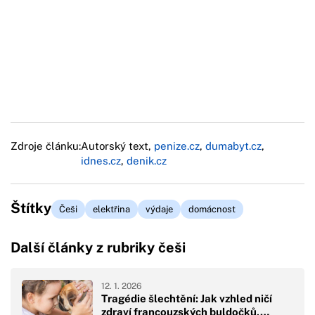
Zdroje článku:
Autorský text,
penize.cz
,
dumabyt.cz
,
idnes.cz
,
denik.cz
Štítky
Češi
elektřina
výdaje
domácnost
Další články z rubriky češi
12. 1. 2026
Tragédie šlechtění: Jak vzhled ničí
zdraví francouzských buldočků,…