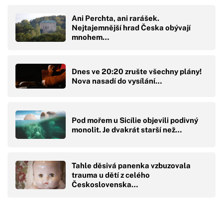
Ani Perchta, ani rarášek.
Nejtajemnější hrad Česka obývají
mnohem…
Dnes ve 20:20 zrušte všechny plány!
Nova nasadí do vysílání…
Pod mořem u Sicílie objevili podivný
monolit. Je dvakrát starší než…
Tahle děsivá panenka vzbuzovala
trauma u dětí z celého
Československa…