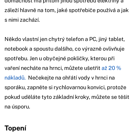
domácnost má přitom jinou spotřebu elektřiny a
záleží hlavně na tom, jaké spotřebiče používá a jak
s nimi zachází.
Někdo vlastní jen chytrý telefon a PC, jiný tablet,
notebook a spoustu dalšího, co výrazně ovlivňuje
spotřebu. Jen u obyčejné pokličky, kterou při
vaření necháte na hrnci, můžete ušetřit
až 20 %
nákladů.
Nečekejte na ohřátí vody v hrnci na
sporáku, zapněte si rychlovarnou konvici, protože
pokud uděláte tyto základní kroky, můžete se těšit
na úsporu.
Topení