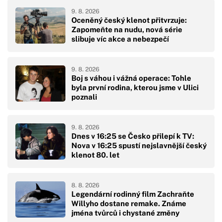
9. 8. 2026
Oceněný český klenot přitvrzuje:
Zapomeňte na nudu, nová série
slibuje víc akce a nebezpečí
9. 8. 2026
Boj s váhou i vážná operace: Tohle
byla první rodina, kterou jsme v Ulici
poznali
9. 8. 2026
Dnes v 16:25 se Česko přilepí k TV:
Nova v 16:25 spustí nejslavnější český
klenot 80. let
8. 8. 2026
Legendární rodinný film Zachraňte
Willyho dostane remake. Známe
jména tvůrců i chystané změny