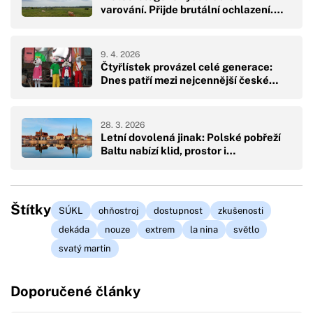
varování. Přijde brutální ochlazení.…
9. 4. 2026
Čtyřlístek provázel celé generace:
Dnes patří mezi nejcennější české…
28. 3. 2026
Letní dovolená jinak: Polské pobřeží
Baltu nabízí klid, prostor i…
Štítky
SÚKL
ohňostroj
dostupnost
zkušenosti
dekáda
nouze
extrem
la nina
světlo
svatý martin
Doporučené články