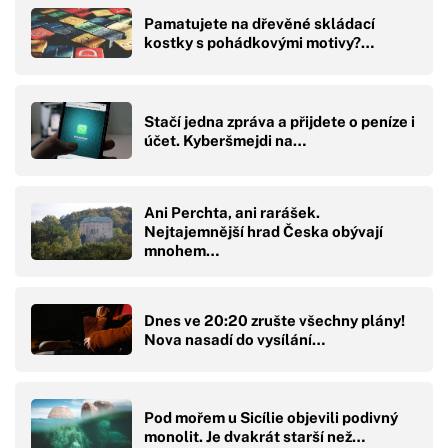
Pamatujete na dřevěné skládací
kostky s pohádkovými motivy?…
Stačí jedna zpráva a přijdete o peníze i
účet. Kyberšmejdi na…
Ani Perchta, ani rarášek.
Nejtajemnější hrad Česka obývají
mnohem…
Dnes ve 20:20 zrušte všechny plány!
Nova nasadí do vysílání…
Pod mořem u Sicílie objevili podivný
monolit. Je dvakrát starší než…