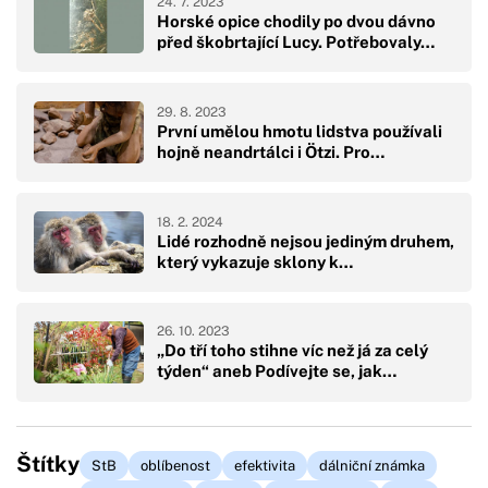
24. 7. 2023
Horské opice chodily po dvou dávno
před škobrtající Lucy. Potřebovaly…
29. 8. 2023
První umělou hmotu lidstva používali
hojně neandrtálci i Ötzi. Pro…
18. 2. 2024
Lidé rozhodně nejsou jediným druhem,
který vykazuje sklony k…
26. 10. 2023
„Do tří toho stihne víc než já za celý
týden“ aneb Podívejte se, jak…
Štítky
StB
oblíbenost
efektivita
dálniční známka