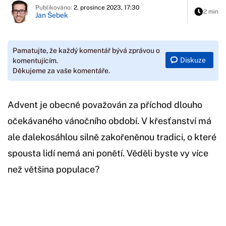
Publikováno:
2. prosince 2023, 17:30
2 min
Jan Šebek
Pamatujte, že každý komentář bývá zprávou o
Diskuze
komentujícím.
Děkujeme za vaše komentáře.
Advent je obecně považován za příchod dlouho
očekávaného vánočního období. V křesťanství má
ale dalekosáhlou silně zakořeněnou tradici, o které
spousta lidí nemá ani ponětí. Věděli byste vy více
než většina populace?
Začátek reklamy
Konec reklamy