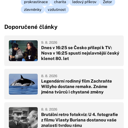
prokrastinace
charita
ledový příkrov
Zetor
zlevněnky
vzdušnost
Doporučené články
9. 8. 2026
Dnes v 16:25 se Česko přilepí k TV:
Nova v 16:25 spustí nejslavnější český
klenot 80. let
8. 8. 2026
Legendární rodinný film Zachraňte
Willyho dostane remake. Známe
jména tvůrců i chystané změny
8. 8. 2026
Brutální retro fotokvíz: U 4. fotografie
z filmu Vlasty Buriana dostanou vaše
znalosti tvrdou ránu