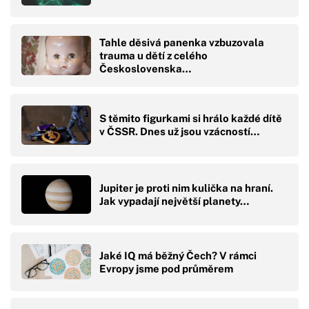
Tahle děsivá panenka vzbuzovala
trauma u dětí z celého
Československa…
S těmito figurkami si hrálo každé dítě
v ČSSR. Dnes už jsou vzácností…
Jupiter je proti nim kulička na hraní.
Jak vypadají největší planety…
Jaké IQ má běžný Čech? V rámci
Evropy jsme pod průměrem