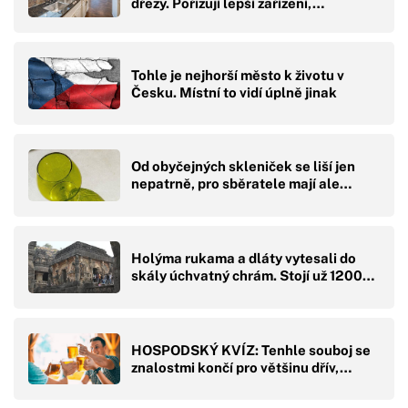
dřezy. Pořizují lepší zařízení,…
Tohle je nejhorší město k životu v
Česku. Místní to vidí úplně jinak
Od obyčejných skleniček se liší jen
nepatrně, pro sběratele mají ale…
Holýma rukama a dláty vytesali do
skály úchvatný chrám. Stojí už 1200…
HOSPODSKÝ KVÍZ: Tenhle souboj se
znalostmi končí pro většinu dřív,…