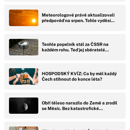
Meteorologové právě aktualizovali
předpověď na srpen. Tohle vyděsí…
Tenhle popelník stál za ČSSR na
každém rohu. Teď jej sběratelé…
HOSPODSKÝ KVÍZ: Co by měl každý
Čech stihnout do konce léta?
Obří těleso narazilo do Země a zrodil
se Měsíc. Bez katastrofické…