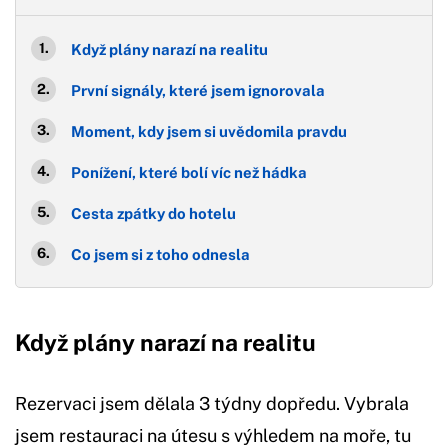
Když plány narazí na realitu
První signály, které jsem ignorovala
Moment, kdy jsem si uvědomila pravdu
Ponížení, které bolí víc než hádka
Cesta zpátky do hotelu
Co jsem si z toho odnesla
Když plány narazí na realitu
Rezervaci jsem dělala 3 týdny dopředu. Vybrala
jsem restauraci na útesu s výhledem na moře, tu