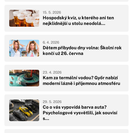
15. 5. 2026
Hospodský kvíz, u kterého ani ten
nejklidnější u stolu neodolá…
6. 4. 2026
Dětem přibydou dny volna: Školní rok
končí už 26. června
23. 4. 2026
Kam za termální vodou? Győr nabízí
moderní lázně i příjemnou atmosféru
29. 5. 2026
Co o vás vypovídá barva auta?
Psychologové vysvětlili, jak souvisí
s…