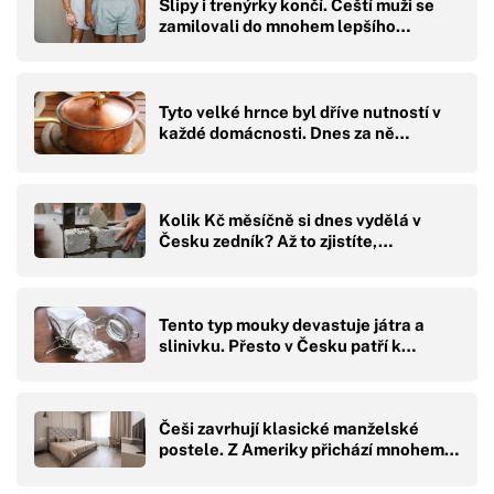
Slipy i trenýrky končí. Čeští muži se
zamilovali do mnohem lepšího…
Tyto velké hrnce byl dříve nutností v
každé domácnosti. Dnes za ně…
Kolik Kč měsíčně si dnes vydělá v
Česku zedník? Až to zjistíte,…
Tento typ mouky devastuje játra a
slinivku. Přesto v Česku patří k…
Češi zavrhují klasické manželské
postele. Z Ameriky přichází mnohem…