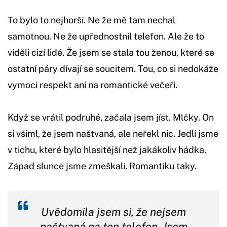
To bylo to nejhorší. Ne že mě tam nechal
samotnou. Ne že upřednostnil telefon. Ale že to
viděli cizí lidé. Že jsem se stala tou ženou, které se
ostatní páry dívají se soucitem. Tou, co si nedokáže
vymoci respekt ani na romantické večeři.
Když se vrátil podruhé, začala jsem jíst. Mlčky. On
si všiml, že jsem naštvaná, ale neřekl nic. Jedli jsme
v tichu, které bylo hlasitější než jakákoliv hádka.
Západ slunce jsme zmeškali. Romantiku taky.
Uvědomila jsem si, že nejsem
naštvaná na ten telefon. Jsem