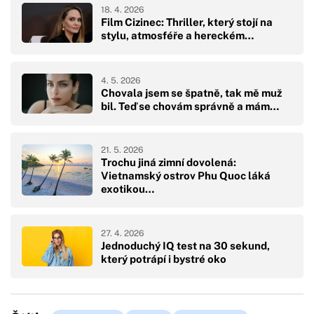
18. 4. 2026
Film Cizinec: Thriller, který stojí na
stylu, atmosféře a hereckém…
4. 5. 2026
Chovala jsem se špatně, tak mě muž
bil. Teď se chovám správně a mám…
21. 5. 2026
Trochu jiná zimní dovolená:
Vietnamský ostrov Phu Quoc láká
exotikou…
27. 4. 2026
Jednoduchý IQ test na 30 sekund,
který potrápí i bystré oko