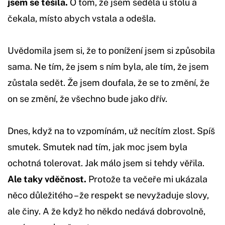
jsem se těšila.
O tom, že jsem seděla u stolu a
čekala, místo abych vstala a odešla.
Uvědomila jsem si, že to ponížení jsem si způsobila
sama. Ne tím, že jsem s ním byla, ale tím, že jsem
zůstala sedět. Že jsem doufala, že se to změní, že
on se změní, že všechno bude jako dřív.
Dnes, když na to vzpomínám, už necítím zlost. Spíš
smutek. Smutek nad tím, jak moc jsem byla
ochotná tolerovat. Jak málo jsem si tehdy věřila.
Ale taky vděčnost.
Protože ta večeře mi ukázala
něco důležitého – že respekt se nevyžaduje slovy,
ale činy. A že když ho někdo nedává dobrovolně,