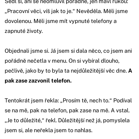
Sedl si, ani se neomluvil pořádně, jen mávl rukou:
„Pracovní věci, víš jak to je.“ Nevěděla. Měli jsme
dovolenou. Měli jsme mít vypnuté telefony a
zapnuté životy.
Objednali jsme si. Já jsem si dala něco, co jsem ani
pořádně nečetla v menu. On si vybíral dlouho,
pečlivě, jako by to byla ta nejdůležitější věc dne.
A
pak zase zazvonil telefon.
Tentokrát jsem řekla: „Prosím tě, nech to.“ Podíval
se na mě, pak na telefon, pak zase na mě. A vstal.
„Je to důležité,“ řekl. Důležitější než já, pomyslela
jsem si, ale neřekla jsem to nahlas.