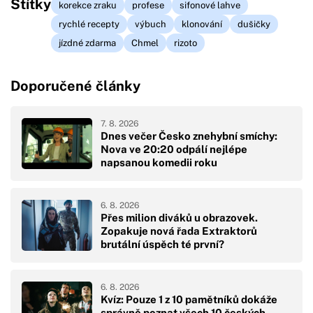
Štítky
korekce zraku
profese
sifonové lahve
rychlé recepty
výbuch
klonování
dušičky
jízdné zdarma
Chmel
rizoto
Doporučené články
7. 8. 2026
Dnes večer Česko znehybní smíchy:
Nova ve 20:20 odpálí nejlépe
napsanou komedii roku
6. 8. 2026
Přes milion diváků u obrazovek.
Zopakuje nová řada Extraktorů
brutální úspěch té první?
6. 8. 2026
Kvíz: Pouze 1 z 10 pamětníků dokáže
správně poznat všech 10 českých