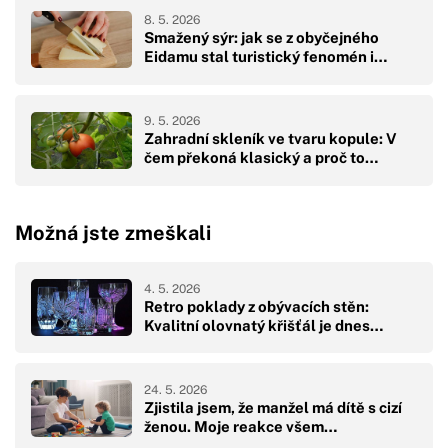
8. 5. 2026
Smažený sýr: jak se z obyčejného
Eidamu stal turistický fenomén i…
9. 5. 2026
Zahradní skleník ve tvaru kopule: V
čem překoná klasický a proč to…
Možná jste zmeškali
4. 5. 2026
Retro poklady z obývacích stěn:
Kvalitní olovnatý křišťál je dnes…
24. 5. 2026
Zjistila jsem, že manžel má dítě s cizí
ženou. Moje reakce všem…