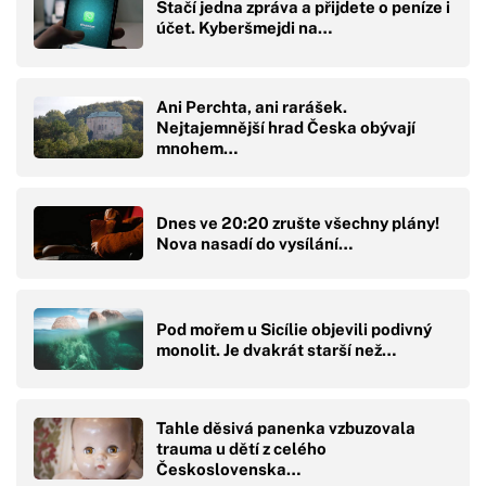
Stačí jedna zpráva a přijdete o peníze i
účet. Kyberšmejdi na…
Ani Perchta, ani rarášek.
Nejtajemnější hrad Česka obývají
mnohem…
Dnes ve 20:20 zrušte všechny plány!
Nova nasadí do vysílání…
Pod mořem u Sicílie objevili podivný
monolit. Je dvakrát starší než…
Tahle děsivá panenka vzbuzovala
trauma u dětí z celého
Československa…