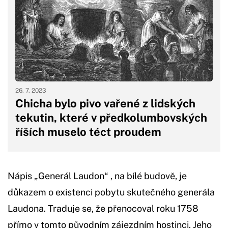
26. 7. 2023
Chicha bylo pivo vařené z lidských
tekutin, které v předkolumbovských
říších muselo téct proudem
Nápis „Generál Laudon“ , na bílé budově, je
důkazem o existenci pobytu skutečného generála
Laudona. Traduje se, že přenocoval roku 1758
přímo v tomto původním zájezdním hostinci. Jeho