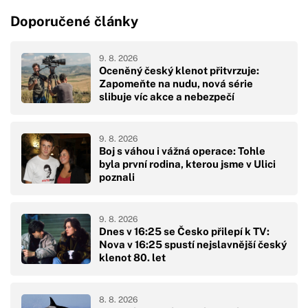
Doporučené články
9. 8. 2026
Oceněný český klenot přitvrzuje:
Zapomeňte na nudu, nová série
slibuje víc akce a nebezpečí
9. 8. 2026
Boj s váhou i vážná operace: Tohle
byla první rodina, kterou jsme v Ulici
poznali
9. 8. 2026
Dnes v 16:25 se Česko přilepí k TV:
Nova v 16:25 spustí nejslavnější český
klenot 80. let
8. 8. 2026