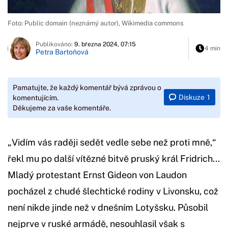
Foto: Public domain (neznámý autor), Wikimedia commons
Publikováno:
9. března 2024, 07:15
4 min
Petra Bartoňová
Pamatujte, že každý komentář bývá zprávou o
Diskuze
1
komentujícím.
Děkujeme za vaše komentáře.
„Vidím vás raději sedět vedle sebe než proti mně,“
řekl mu po další vítězné bitvě pruský král Fridrich...
Mladý protestant Ernst Gideon von Laudon
pocházel z chudé šlechtické rodiny v Livonsku, což
není nikde jinde než v dnešním Lotyšsku. Působil
nejprve v ruské armádě, nesouhlasil však s