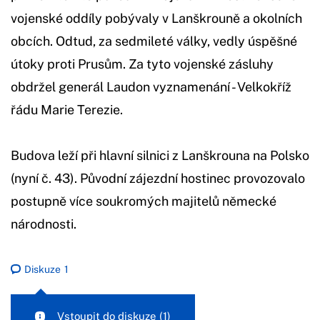
vojenské oddíly pobývaly v Lanškrouně a okolních
obcích. Odtud, za sedmileté války, vedly úspěšné
útoky proti Prusům. Za tyto vojenské zásluhy
obdržel generál Laudon vyznamenání - Velkokříž
řádu Marie Terezie.
Budova leží při hlavní silnici z Lanškrouna na Polsko
(nyní č. 43). Původní zájezdní hostinec provozovalo
postupně více soukromých majitelů německé
národnosti.
Diskuze
1
Vstoupit do diskuze
(1)