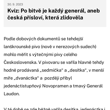
30. 9. 2023
Kvíz: Po bitvě je každý generál, aneb
česká přísloví, která zlidověla
Podle dobových dokumentů se tehdejší
lanškrounské pivo (nově v nerezových sudech)
mohlo měřit s výtečnými pivy celého
Československa. V pivovaru se vařila hlavně tehdy
hodně prodávaná „sedmička“ a „desítka“, v menší
míře „dvanáctka“ a později přibyl
jedenáctistupňový Novopramen a tmavý Generál
Laudon.
V té době se zde běžně vařila desítka, jedenáctka i