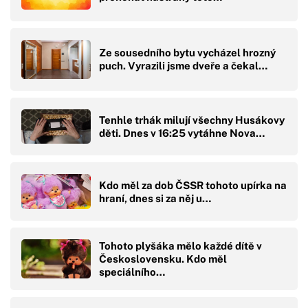
Ze sousedního bytu vycházel hrozný
puch. Vyrazili jsme dveře a čekal…
Tenhle trhák milují všechny Husákovy
děti. Dnes v 16:25 vytáhne Nova…
Kdo měl za dob ČSSR tohoto upírka na
hraní, dnes si za něj u…
Tohoto plyšáka mělo každé dítě v
Československu. Kdo měl
speciálního…