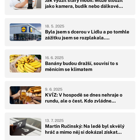
Jak využít starý mobil: Může sloužit
jako kamera, budík nebo dálkové…
18. 5. 2025
Byla jsem s dcerou v Lidlu a po tomhle
zážitku jsem se rozplakala.…
16. 6. 2025
Banány budou dražší, souvisí to s
měnícím se klimatem
9. 6. 2025
KVÍZ: V hospodě se dnes nehraje o
rundu, ale o čest. Kdo zvládne…
13. 7. 2025
Martin Ručinský: Na ledě byl skvělý
hráč a mimo něj si dokázal získat…