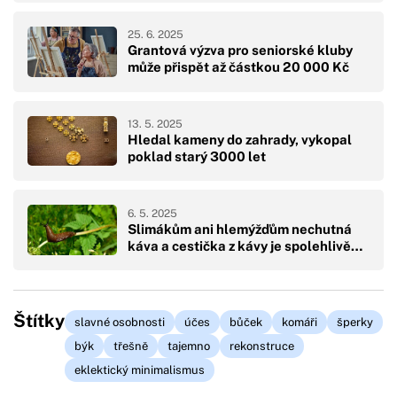
25. 6. 2025
Grantová výzva pro seniorské kluby
může přispět až částkou 20 000 Kč
13. 5. 2025
Hledal kameny do zahrady, vykopal
poklad starý 3000 let
6. 5. 2025
Slimákům ani hlemýžďům nechutná
káva a cestička z kávy je spolehlivě…
Štítky
slavné osobnosti
účes
bůček
komáři
šperky
býk
třešně
tajemno
rekonstruce
eklektický minimalismus