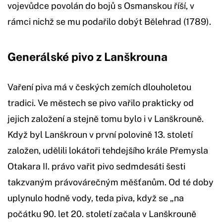
vojevůdce povolán do bojů s Osmanskou říší, v
rámci nichž se mu podařilo dobýt Bělehrad (1789).
Generálské pivo z Lanškrouna
Vaření piva má v českých zemích dlouholetou
tradici. Ve městech se pivo vařilo prakticky od
jejich založení a stejně tomu bylo i v Lanškrouně.
Když byl Lanškroun v první polovině 13. století
založen, udělili lokátoři tehdejšího krále Přemysla
Otakara II. právo vařit pivo sedmdesáti šesti
takzvaným právovárečným měšťanům. Od té doby
uplynulo hodně vody, teda piva, když se „na
počátku 90. let 20. století začala v Lanškrouně