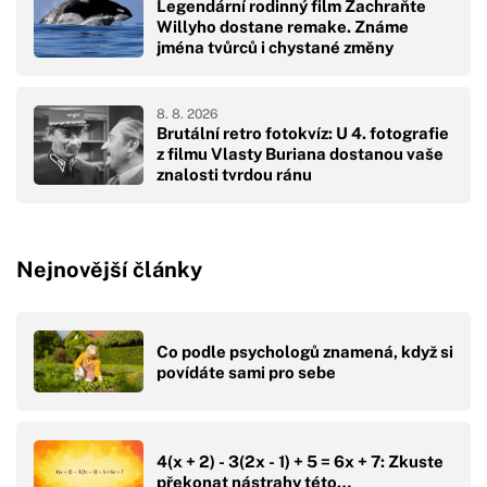
Legendární rodinný film Zachraňte
Willyho dostane remake. Známe
jména tvůrců i chystané změny
8. 8. 2026
Brutální retro fotokvíz: U 4. fotografie
z filmu Vlasty Buriana dostanou vaše
znalosti tvrdou ránu
Nejnovější články
Co podle psychologů znamená, když si
povídáte sami pro sebe
4(x + 2) - 3(2x - 1) + 5 = 6x + 7: Zkuste
překonat nástrahy této…