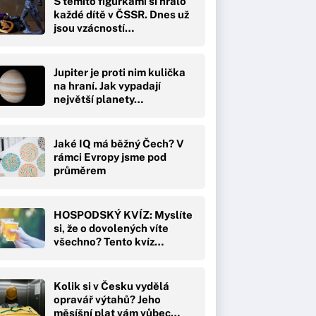
S těmito figurkami si hrálo
každé dítě v ČSSR. Dnes už
jsou vzácností…
Jupiter je proti nim kulička
na hraní. Jak vypadají
největší planety…
Jaké IQ má běžný Čech? V
rámci Evropy jsme pod
průměrem
HOSPODSKÝ KVÍZ: Myslíte
si, že o dovolených víte
všechno? Tento kvíz…
Kolik si v Česku vydělá
opravář výtahů? Jeho
měsíšní plat vám vůbec…