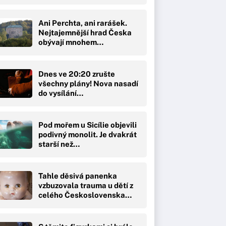
Ani Perchta, ani rarášek.
Nejtajemnější hrad Česka
obývají mnohem…
Dnes ve 20:20 zrušte
všechny plány! Nova nasadí
do vysílání…
Pod mořem u Sicílie objevili
podivný monolit. Je dvakrát
starší než…
Tahle děsivá panenka
vzbuzovala trauma u dětí z
celého Československa…