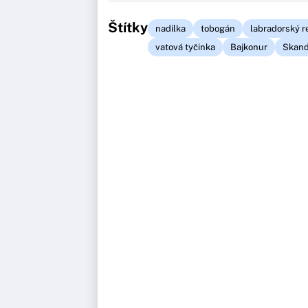
Štítky
nadílka
tobogán
labradorský re
vatová tyčinka
Bajkonur
Skand