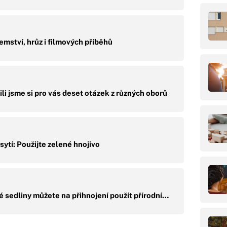
emství, hrůz i filmových příběhů
li jsme si pro vás deset otázek z různých oborů
ytí: Použijte zelené hnojivo
 sedliny můžete na přihnojení použít přírodní…