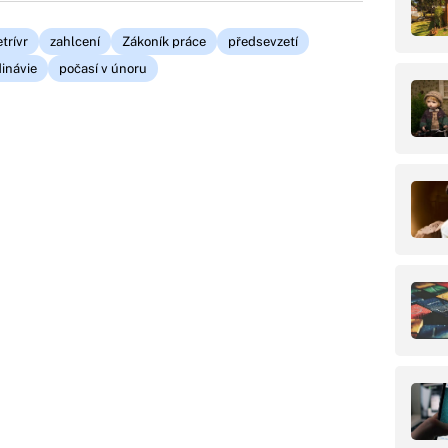
trívr
zahlcení
Zákoník práce
předsevzetí
inávie
počasí v únoru