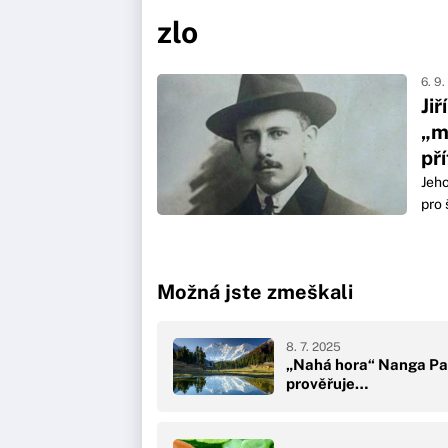
zlo
6. 9
Ji
„m
př
Jeho
pro š
Možná jste zmeškali
8. 7. 2025
„Nahá hora“ Nanga Par
prověřuje…