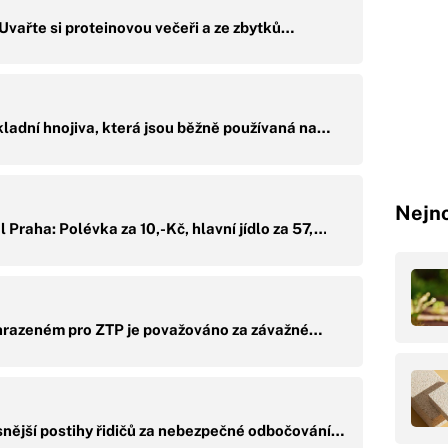
vařte si proteinovou večeři a ze zbytků…
ladní hnojiva, která jsou běžně používaná na…
Nejno
 Praha: Polévka za 10,-Kč, hlavní jídlo za 57,…
hrazeném pro ZTP je považováno za závažné…
ísnější postihy řidičů za nebezpečné odbočování…