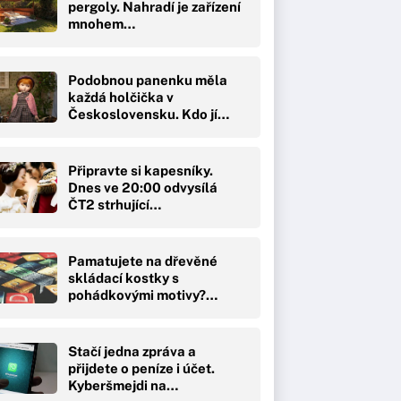
pergoly. Nahradí je zařízení
mnohem…
Podobnou panenku měla
každá holčička v
Československu. Kdo jí…
Připravte si kapesníky.
Dnes ve 20:00 odvysílá
ČT2 strhující…
Pamatujete na dřevěné
skládací kostky s
pohádkovými motivy?…
Stačí jedna zpráva a
přijdete o peníze i účet.
Kyberšmejdi na…