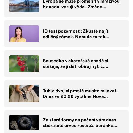
Evropa se může proměnit v mrazivou
Kanadu, varují vědci. Změna…
IQ test pozornosti: Zkuste najít
odlišný zámek. Nebude to tak…
Sousedka v chatařské osadě si
stěžuje, že jí děti obírají rybíz.…
Tuhle dvojici prostě musíte milovat.
Dnes ve 20:20 vytáhne Nova…
Za staré formy na pečení vám dnes
sběratelé urvou ruce: Za beránka…