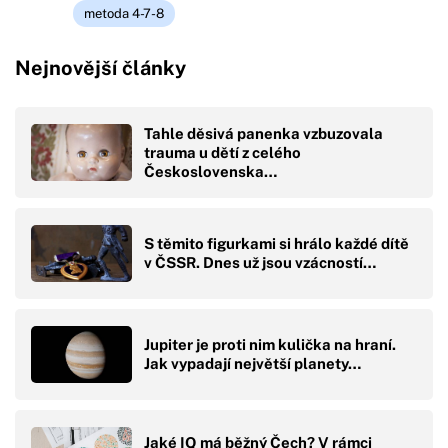
metoda 4-7-8
Nejnovější články
Tahle děsivá panenka vzbuzovala
trauma u dětí z celého
Československa…
S těmito figurkami si hrálo každé dítě
v ČSSR. Dnes už jsou vzácností…
Jupiter je proti nim kulička na hraní.
Jak vypadají největší planety…
Jaké IQ má běžný Čech? V rámci