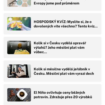
Evropy jsme pod průměrem
HOSPODSKÝ KVÍZ: Myslíte si, že o
dovolených víte všechno? Tento kvíz…
Kolik si v Česku vydělá opravář
výtahů? Jeho měsíšní plat vám
vůbec…
Kolik si měsíčne vydělá jeřábník v
Česku. Měsíční plat vám vyrazí dech
El Niño ovlivňuje ceny běžných
potravin. Zdražuje přes 20 výrobků