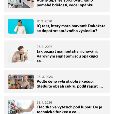
Kdy je lepší se sprchovat: Ráno
pomáhá bdělosti, večer spánku
12. 3. 2026
IQ test, který mate barvami: Dokážete
se dopátrat správného výsledku?
27. 3. 2026
Jak poznat manipulativní chování:
Varovným signálem jsou opakující
se…
25. 3. 2026
Podle čeho vybrat dobrý kečup:
Sledujte obsah cukru, podíl rajčat i…
28. 1. 2026
Tlačítka ve výtazích pod lupou: Co je
technická funkce a co…