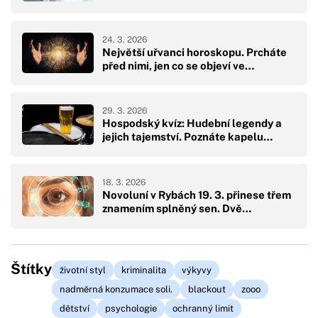
24. 3. 2026
Největší uřvanci horoskopu. Prcháte
před nimi, jen co se objeví ve…
29. 3. 2026
Hospodský kvíz: Hudební legendy a
jejich tajemství. Poznáte kapelu…
18. 3. 2026
Novoluní v Rybách 19. 3. přinese třem
znamením splněný sen. Dvě…
Štítky
životní styl
kriminalita
výkyvy
nadměrná konzumace soli.
blackout
zooo
dětství
psychologie
ochranný limit