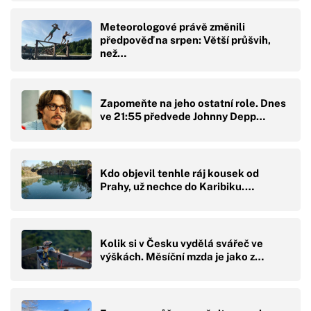
Meteorologové právě změnili
předpověď na srpen: Větší průšvih,
než…
Zapomeňte na jeho ostatní role. Dnes
ve 21:55 předvede Johnny Depp…
Kdo objevil tenhle ráj kousek od
Prahy, už nechce do Karibiku.…
Kolik si v Česku vydělá svářeč ve
výškách. Měsíční mzda je jako z…