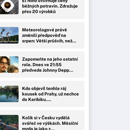
El Niño ovlivňuje ceny
běžných potravin. Zdražuje
přes 20 výrobků
Meteorologové právě
změnili předpověď na
srpen: Větší průšvih, než…
Zapomeňte na jeho ostatní
role. Dnes ve 21:55
předvede Johnny Depp…
Kdo objevil tenhle ráj
kousek od Prahy, už nechce
do Karibiku.…
Kolik si v Česku vydělá
svářeč ve výškách. Měsíční
mzda je jako z…