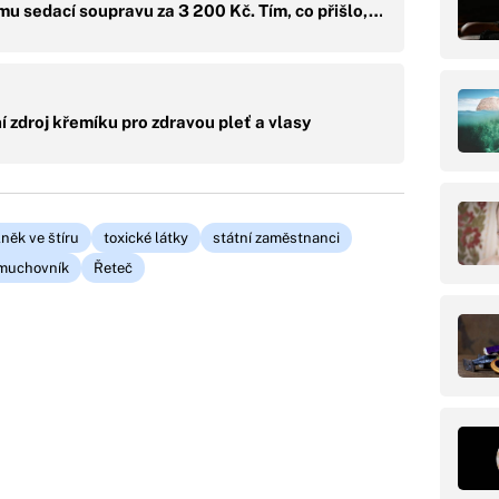
mu sedací soupravu za 3 200 Kč. Tím, co přišlo,…
ní zdroj křemíku pro zdravou pleť a vlasy
něk ve štíru
toxické látky
státní zaměstnanci
muchovník
Řeteč