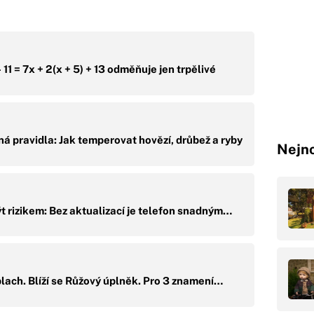
 11 = 7x + 2(x + 5) + 13 odměňuje jen trpělivé
á pravidla: Jak temperovat hovězí, drůbež a ryby
Nejno
t rizikem: Bez aktualizací je telefon snadným…
plach. Blíží se Růžový úplněk. Pro 3 znamení…