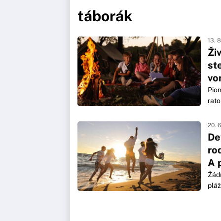
táborák
13. 
Ži
st
vo
Pion
rato
20. 
De
ro
A 
Žádn
pláž