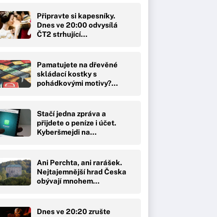
Připravte si kapesníky.
Dnes ve 20:00 odvysílá
ČT2 strhující…
Pamatujete na dřevěné
skládací kostky s
pohádkovými motivy?…
Stačí jedna zpráva a
přijdete o peníze i účet.
Kyberšmejdi na…
Ani Perchta, ani rarášek.
Nejtajemnější hrad Česka
obývají mnohem…
Dnes ve 20:20 zrušte