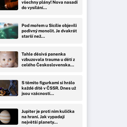
všechny plány! Nova nasadí
do vysílání…
Pod mořem u Sicílie objevili
podivný monolit. Je dvakrát
starší než…
Tahle děsivá panenka
vzbuzovala trauma u dětí z
celého Československa…
S těmito figurkami si hrálo
každé dítě v ČSSR. Dnes už
jsou vzácností…
Jupiter je proti nim kulička
na hraní. Jak vypadají
největší planety…