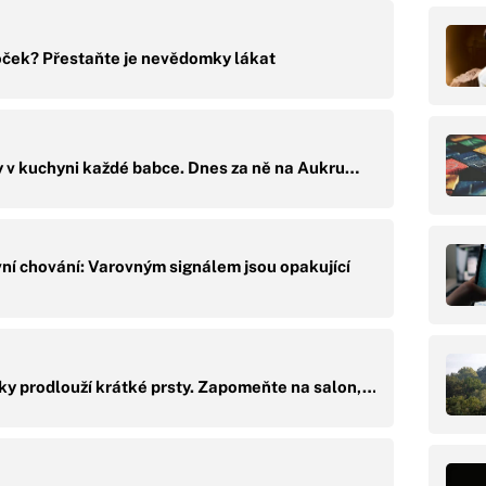
ček? Přestaňte je nevědomky lákat
ely v kuchyni každé babce. Dnes za ně na Aukru…
ní chování: Varovným signálem jsou opakující
cky prodlouží krátké prsty. Zapomeňte na salon,…