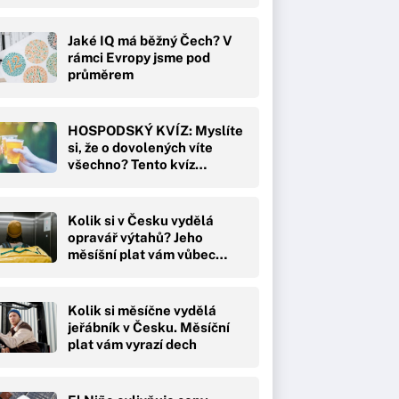
Jaké IQ má běžný Čech? V
rámci Evropy jsme pod
průměrem
HOSPODSKÝ KVÍZ: Myslíte
si, že o dovolených víte
všechno? Tento kvíz…
Kolik si v Česku vydělá
opravář výtahů? Jeho
měsíšní plat vám vůbec…
Kolik si měsíčne vydělá
jeřábník v Česku. Měsíční
plat vám vyrazí dech