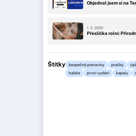
Objednal jsem si na Te
1. 3. 2026
Přeslička rolní: Přírod
Štítky
bezpečné potraviny
pračky
úpl
haléře
první vydání
kapely