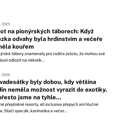
8. 2025
vot na pionýrských táborech: Když
ezka odvahy byla hrdinstvím a večeře
něla kouřem
ýrské tábory znamenaly pro rodiče jistotu, že mohou své
lesti odložit na několik...
6. 2025
vadesátky byly dobou, kdy většina
din neměla možnost vyrazit do exotiky.
přesto jsme na tyhle…
é přeplněné resorty, all inclusive přepych ani hlučné
e. Stačí spacák, karimatka a večer...