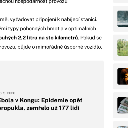
mečnou hospodárnost provozu.
l vyžadovat připojení k nabíjecí stanici.
ými typy pohonných hmot a v optimálních
uhých 2,2 litru na sto kilometrů
. Pokud se
rovozu, půjde o mimořádně úsporné vozidlo.
6. 5. 2026
Ebola v Kongu: Epidemie opět
propukla, zemřelo už 177 lidí