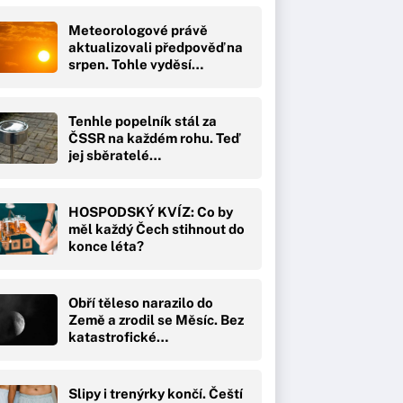
Meteorologové právě
aktualizovali předpověď na
srpen. Tohle vyděsí…
Tenhle popelník stál za
ČSSR na každém rohu. Teď
jej sběratelé…
HOSPODSKÝ KVÍZ: Co by
měl každý Čech stihnout do
konce léta?
Obří těleso narazilo do
Země a zrodil se Měsíc. Bez
katastrofické…
Slipy i trenýrky končí. Čeští