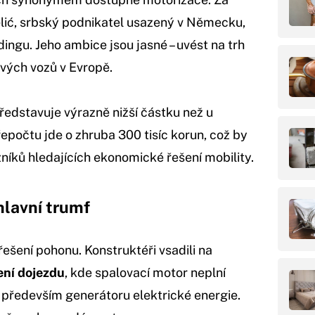
lić, srbský podnikatel usazený v Německu,
dingu. Jeho ambice jsou jasné – uvést na trh
vých vozů v Evropě.
ředstavuje výrazně nižší částku než u
epočtu jde o zhruba 300 tisíc korun, což by
níků hledajících ekonomické řešení mobility.
hlavní trumf
řešení pohonu. Konstruktéři vsadili na
ení dojezdu
, kde spalovací motor neplní
e především generátoru elektrické energie.