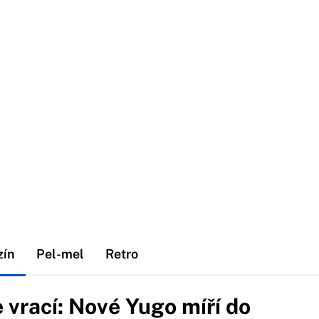
zín
Pel-mel
Retro
 vrací: Nové Yugo míří do