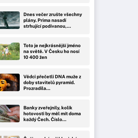
Dnes večer zrušte všechny
plány. Prima nasadí
strhující podívanou,…
Toto je nejkrásnější jméno
na světě. V Česku ho nosí
10 400 žen
Vědci přečetli DNA muže z
doby stavitelů pyramid.
Prozradila…
Banky zveřejnily, kolik
hotovosti by měl mít doma
každý Čech. Číslo…