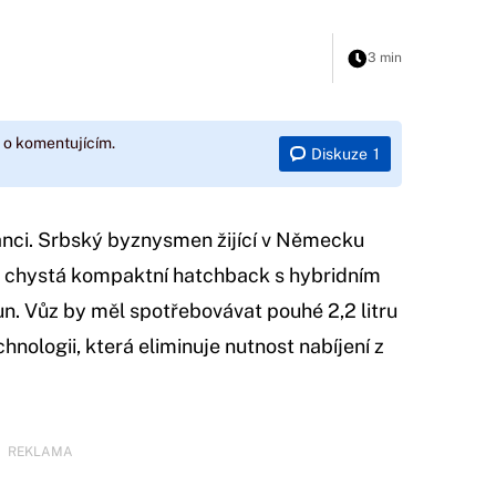
3 min
 o komentujícím.
Diskuze
1
nci. Srbský byznysmen žijící v Německu
 a chystá kompaktní hatchback s hybridním
n. Vůz by měl spotřebovávat pouhé 2,2 litru
chnologii, která eliminuje nutnost nabíjení z
REKLAMA