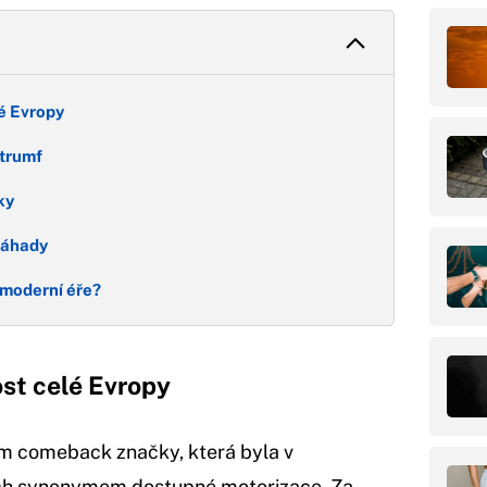
lé Evropy
 trumf
ky
záhady
 moderní éře?
ost celé Evropy
ím comeback značky, která byla v
ch synonymem dostupné motorizace. Za