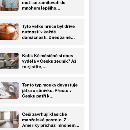
muži se zamilovali do
mnohem lepšího…
Tyto velké hrnce byl dříve
nutností v každé
domácnosti. Dnes za ně…
Kolik Kč měsíčně si dnes
vydělá v Česku zedník? Až
to zjistíte,…
Tento typ mouky devastuje
játra a slinivku. Přesto v
Česku patří k…
Češi zavrhují klasické
manželské postele. Z
Ameriky přichází mnohem…