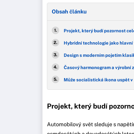
Obsah článku
Projekt, který budí pozornost ce
Hybridní technologie jako hlavní
Design s moderním pojetím klasi
Časový harmonogram a výrobní 
Může socialistická ikona uspět v
Projekt, který budí pozorn
Automobilový svět sleduje s napět
osmdesátých a devadesátých lete