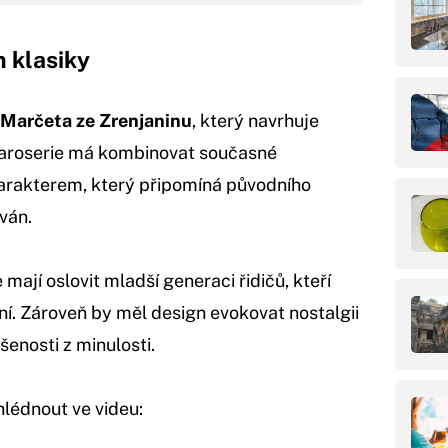
 klasiky
 Marčeta ze Zrenjaninu
, který navrhuje
Karoserie má kombinovat současné
arakterem, který připomíná původního
ván.
ají oslovit mladší generaci řidičů, kteří
ní. Zároveň by měl design evokovat nostalgii
šenosti z minulosti.
lédnout ve videu: