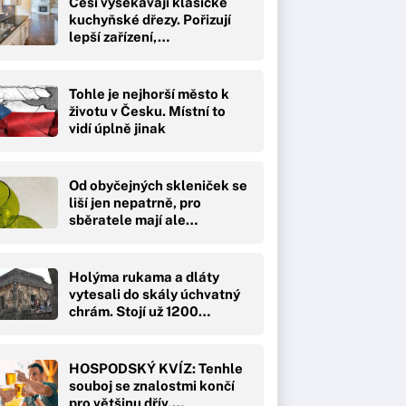
Češi vysekávají klasické
kuchyňské dřezy. Pořizují
lepší zařízení,…
Tohle je nejhorší město k
životu v Česku. Místní to
vidí úplně jinak
Od obyčejných skleniček se
liší jen nepatrně, pro
sběratele mají ale…
Holýma rukama a dláty
vytesali do skály úchvatný
chrám. Stojí už 1200…
HOSPODSKÝ KVÍZ: Tenhle
souboj se znalostmi končí
pro většinu dřív,…