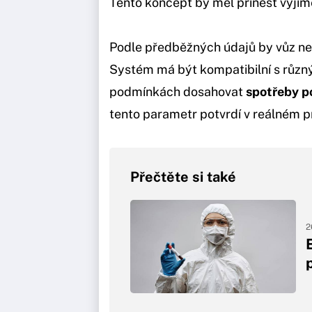
Tento koncept by měl přinést výji
Podle předběžných údajů by vůz nemě
Systém má být kompatibilní s různ
podmínkách dosahovat
spotřeby po
tento parametr potvrdí v reálném p
Přečtěte si také
2